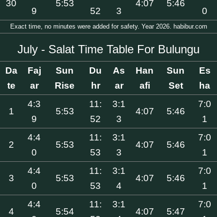
30
5:53
4:07
5:46
9
52
3
0
Exact time, no minutes were added for safety. Year 2026. habibur.com
July - Salat Time Table For Bulungu
Da
Faj
Sun
Du
As
Han
Sun
Es
te
ar
Rise
hr
ar
afi
Set
ha
4:3
11:
3:1
7:0
1
5:53
4:07
5:46
9
52
3
1
4:4
11:
3:1
7:0
2
5:53
4:07
5:46
0
53
3
1
4:4
11:
3:1
7:0
3
5:53
4:07
5:46
0
53
4
1
4:4
11:
3:1
7:0
4
5:54
4:07
5:47