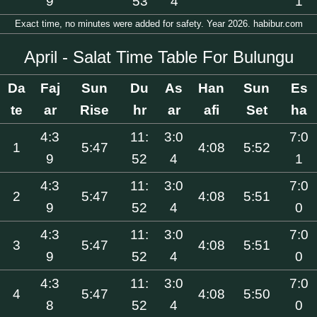
9
53
4
1
Exact time, no minutes were added for safety. Year 2026. habibur.com
April - Salat Time Table For Bulungu
Da
Faj
Sun
Du
As
Han
Sun
Es
te
ar
Rise
hr
ar
afi
Set
ha
4:3
11:
3:0
7:0
1
5:47
4:08
5:52
9
52
4
1
4:3
11:
3:0
7:0
2
5:47
4:08
5:51
9
52
4
0
4:3
11:
3:0
7:0
3
5:47
4:08
5:51
9
52
4
0
4:3
11:
3:0
7:0
4
5:47
4:08
5:50
8
52
4
0