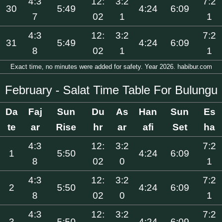
4:3
12:
3:2
7:2
30
5:49
4:24
6:09
7
02
1
1
4:3
12:
3:2
7:2
31
5:49
4:24
6:09
8
02
1
1
Exact time, no minutes were added for safety. Year 2026. habibur.com
February - Salat Time Table For Bulungu
Da
Faj
Sun
Du
As
Han
Sun
Es
te
ar
Rise
hr
ar
afi
Set
ha
4:3
12:
3:2
7:2
1
5:50
4:24
6:09
8
02
0
1
4:3
12:
3:2
7:2
2
5:50
4:24
6:09
8
02
0
1
4:3
12:
3:2
7:2
3
5:50
4:24
6:09