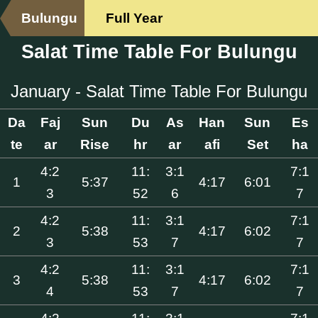
Bulungu
Full Year
Salat Time Table For Bulungu
January - Salat Time Table For Bulungu
Da
Faj
Sun
Du
As
Han
Sun
Es
te
ar
Rise
hr
ar
afi
Set
ha
4:2
11:
3:1
7:1
1
5:37
4:17
6:01
3
52
6
7
4:2
11:
3:1
7:1
2
5:38
4:17
6:02
3
53
7
7
4:2
11:
3:1
7:1
3
5:38
4:17
6:02
4
53
7
7