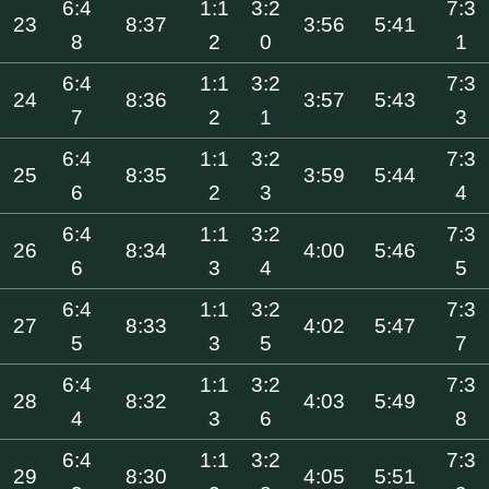
6:4
1:1
3:2
7:3
23
8:37
3:56
5:41
8
2
0
1
6:4
1:1
3:2
7:3
24
8:36
3:57
5:43
7
2
1
3
6:4
1:1
3:2
7:3
25
8:35
3:59
5:44
6
2
3
4
6:4
1:1
3:2
7:3
26
8:34
4:00
5:46
6
3
4
5
6:4
1:1
3:2
7:3
27
8:33
4:02
5:47
5
3
5
7
6:4
1:1
3:2
7:3
28
8:32
4:03
5:49
4
3
6
8
6:4
1:1
3:2
7:3
29
8:30
4:05
5:51