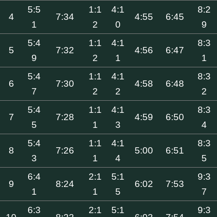
5:5
1:1
4:1
8:2
4
7:34
4:55
6:45
1
2
0
9
5:4
1:1
4:1
8:3
5
7:32
4:56
6:47
9
2
1
1
5:4
1:1
4:1
8:3
6
7:30
4:58
6:48
7
2
2
2
5:4
1:1
4:1
8:3
7
7:28
4:59
6:50
5
1
3
4
5:4
1:1
4:1
8:3
8
7:26
5:00
6:51
3
1
4
5
6:4
2:1
5:1
9:3
9
8:24
6:02
7:53
1
1
5
7
6:3
2:1
5:1
9:3