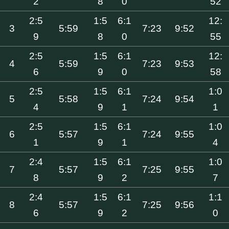
2
8
0
52
2:5
1:5
6:1
12:
3
5:59
7:23
9:52
9
8
0
55
2:5
1:5
6:1
12:
4
5:59
7:23
9:53
6
9
0
58
2:5
1:5
6:1
1:0
5
5:58
7:24
9:54
4
9
1
1
2:5
1:5
6:1
1:0
6
5:57
7:24
9:55
1
9
1
4
2:4
1:5
6:1
1:0
7
5:57
7:25
9:55
8
9
2
7
2:4
1:5
6:1
1:1
8
5:57
7:25
9:56
6
9
2
0