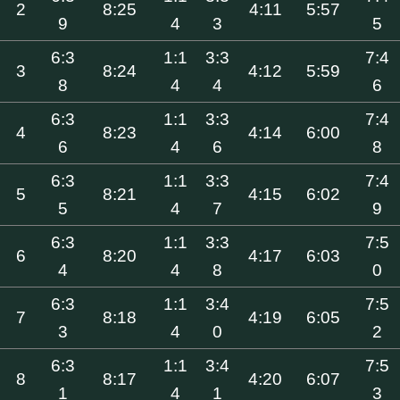
2
8:25
4:11
5:57
9
4
3
5
6:3
1:1
3:3
7:4
3
8:24
4:12
5:59
8
4
4
6
6:3
1:1
3:3
7:4
4
8:23
4:14
6:00
6
4
6
8
6:3
1:1
3:3
7:4
5
8:21
4:15
6:02
5
4
7
9
6:3
1:1
3:3
7:5
6
8:20
4:17
6:03
4
4
8
0
6:3
1:1
3:4
7:5
7
8:18
4:19
6:05
3
4
0
2
6:3
1:1
3:4
7:5
8
8:17
4:20
6:07
1
4
1
3