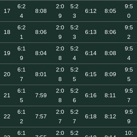
6:2
2:0
5:2
9:5
17
8:08
6:12
8:05
4
9
3
0
6:2
2:0
5:2
9:5
18
8:06
6:13
8:06
1
9
3
2
6:1
2:0
5:2
9:5
19
8:04
6:14
8:08
9
8
4
4
6:1
2:0
5:2
9:5
20
8:01
6:15
8:09
7
8
5
5
6:1
2:0
5:2
9:5
21
7:59
6:16
8:11
5
8
6
7
6:1
2:0
5:2
9:5
22
7:57
6:18
8:12
2
7
7
9
6:1
2:0
5:2
10: