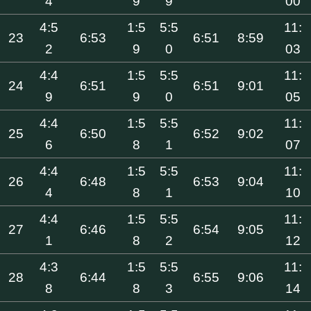
4
9
9
00
4:5
1:5
5:5
11:
23
6:53
6:51
8:59
2
9
0
03
4:4
1:5
5:5
11:
24
6:51
6:51
9:01
9
9
0
05
4:4
1:5
5:5
11:
25
6:50
6:52
9:02
6
8
1
07
4:4
1:5
5:5
11:
26
6:48
6:53
9:04
4
8
1
10
4:4
1:5
5:5
11:
27
6:46
6:54
9:05
1
8
2
12
4:3
1:5
5:5
11:
28
6:44
6:55
9:06
8
8
3
14