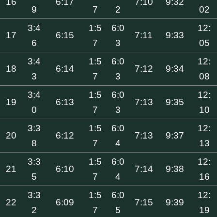
16
6:17
7:10
9:32
9
7
2
02
3:4
1:5
6:0
12:
17
6:15
7:11
9:33
6
7
3
05
3:4
1:5
6:0
12:
18
6:14
7:12
9:34
3
7
3
08
3:4
1:5
6:0
12:
19
6:13
7:13
9:35
0
7
3
10
3:3
1:5
6:0
12:
20
6:12
7:13
9:37
8
7
4
13
3:3
1:5
6:0
12:
21
6:10
7:14
9:38
5
7
4
16
3:3
1:5
6:0
12:
22
6:09
7:15
9:39
2
7
5
19