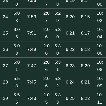
23
7:55
6:19
8:14
0
7
8
00
6:0
2:0
5:2
10:
24
7:53
6:20
8:15
8
7
9
02
6:0
2:0
5:3
10:
25
7:51
6:21
8:17
5
6
0
04
6:0
2:0
5:3
10:
26
7:49
6:22
8:18
3
6
0
06
6:0
2:0
5:3
10:
27
7:47
6:23
8:20
1
6
1
08
5:5
2:0
5:3
10:
28
7:45
6:24
8:21
8
6
2
09
5:5
2:0
5:3
10:
29
7:43
6:25
8:23
6
5
3
11