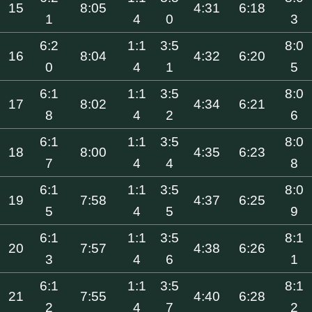
15
8:05
4:31
6:18
1
4
0
3
6:2
1:1
3:5
8:0
16
8:04
4:32
6:20
0
4
1
5
6:1
1:1
3:5
8:0
17
8:02
4:34
6:21
8
4
2
6
6:1
1:1
3:5
8:0
18
8:00
4:35
6:23
7
4
4
8
6:1
1:1
3:5
8:0
19
7:58
4:37
6:25
5
4
5
9
6:1
1:1
3:5
8:1
20
7:57
4:38
6:26
3
4
6
1
6:1
1:1
3:5
8:1
21
7:55
4:40
6:28
2
4
7
2