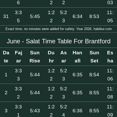
6
2
2
03
3:3
1:2
5:2
11:
31
5:45
6:34
8:53
5
2
3
05
Exact time, no minutes were added for safety. Year 2026. habibur.com
June - Salat Time Table For Brantford
Da
Faj
Sun
Du
As
Han
Sun
Es
te
ar
Rise
hr
ar
afi
Set
ha
3:3
1:2
5:2
11:
1
5:44
6:35
8:54
3
2
3
06
3:3
1:2
5:2
11:
2
5:44
6:35
8:55
2
2
3
08
3:3
1:2
5:2
11:
3
5:43
6:36
8:55
1
2
4
09