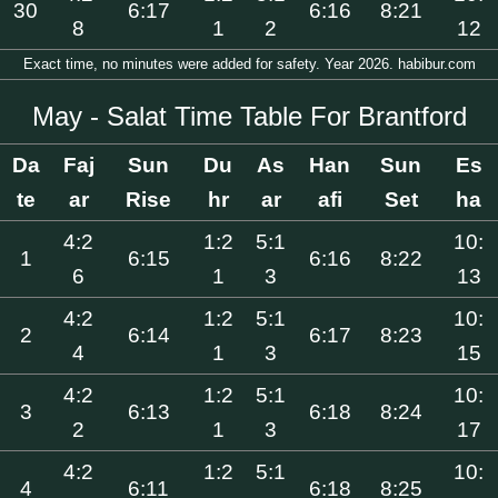
30
6:17
6:16
8:21
8
1
2
12
Exact time, no minutes were added for safety. Year 2026. habibur.com
May - Salat Time Table For Brantford
Da
Faj
Sun
Du
As
Han
Sun
Es
te
ar
Rise
hr
ar
afi
Set
ha
4:2
1:2
5:1
10:
1
6:15
6:16
8:22
6
1
3
13
4:2
1:2
5:1
10:
2
6:14
6:17
8:23
4
1
3
15
4:2
1:2
5:1
10:
3
6:13
6:18
8:24
2
1
3
17
4:2
1:2
5:1
10:
4
6:11
6:18
8:25