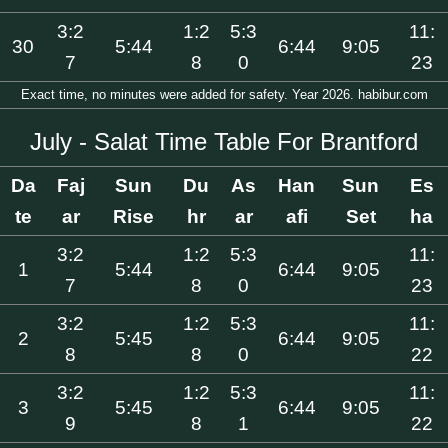
3:2
1:2
5:3
11:
30
5:44
6:44
9:05
7
8
0
23
Exact time, no minutes were added for safety. Year 2026. habibur.com
July - Salat Time Table For Brantford
Da
Faj
Sun
Du
As
Han
Sun
Es
te
ar
Rise
hr
ar
afi
Set
ha
3:2
1:2
5:3
11:
1
5:44
6:44
9:05
7
8
0
23
3:2
1:2
5:3
11:
2
5:45
6:44
9:05
8
8
0
22
3:2
1:2
5:3
11:
3
5:45
6:44
9:05
9
8
1
22