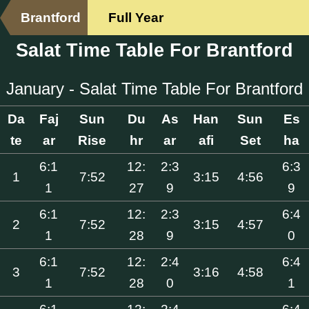
Brantford
Full Year
Salat Time Table For Brantford
January - Salat Time Table For Brantford
Da
Faj
Sun
Du
As
Han
Sun
Es
te
ar
Rise
hr
ar
afi
Set
ha
6:1
12:
2:3
6:3
1
7:52
3:15
4:56
1
27
9
9
6:1
12:
2:3
6:4
2
7:52
3:15
4:57
1
28
9
0
6:1
12:
2:4
6:4
3
7:52
3:16
4:58
1
28
0
1