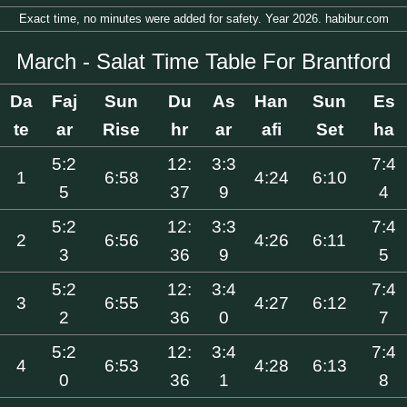
Exact time, no minutes were added for safety. Year 2026. habibur.com
March - Salat Time Table For Brantford
Da
Faj
Sun
Du
As
Han
Sun
Es
te
ar
Rise
hr
ar
afi
Set
ha
5:2
12:
3:3
7:4
1
6:58
4:24
6:10
5
37
9
4
5:2
12:
3:3
7:4
2
6:56
4:26
6:11
3
36
9
5
5:2
12:
3:4
7:4
3
6:55
4:27
6:12
2
36
0
7
5:2
12:
3:4
7:4
4
6:53
4:28
6:13
0
36
1
8