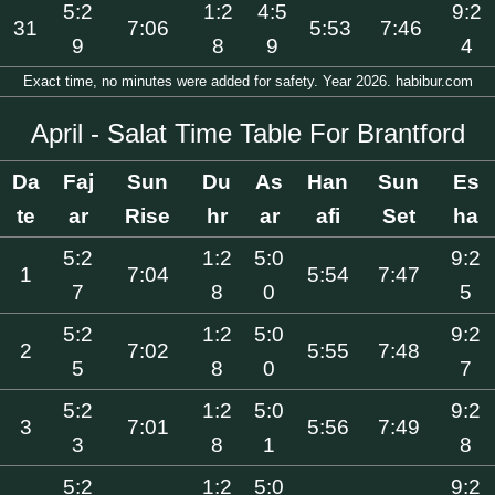
5:2
1:2
4:5
9:2
31
7:06
5:53
7:46
9
8
9
4
Exact time, no minutes were added for safety. Year 2026. habibur.com
April - Salat Time Table For Brantford
Da
Faj
Sun
Du
As
Han
Sun
Es
te
ar
Rise
hr
ar
afi
Set
ha
5:2
1:2
5:0
9:2
1
7:04
5:54
7:47
7
8
0
5
5:2
1:2
5:0
9:2
2
7:02
5:55
7:48
5
8
0
7
5:2
1:2
5:0
9:2
3
7:01
5:56
7:49
3
8
1
8
5:2
1:2
5:0
9:2