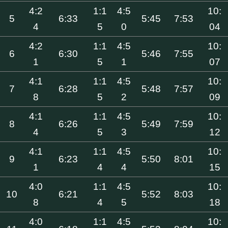
4:2
1:1
4:5
10:
5
6:33
5:45
7:53
4
5
0
04
4:2
1:1
4:5
10:
6
6:30
5:46
7:55
1
5
1
07
4:1
1:1
4:5
10:
7
6:28
5:48
7:57
8
5
2
09
4:1
1:1
4:5
10:
8
6:26
5:49
7:59
4
5
3
12
4:1
1:1
4:5
10:
9
6:23
5:50
8:01
1
4
4
15
4:0
1:1
4:5
10:
10
6:21
5:52
8:03
8
4
5
18
4:0
1:1
4:5
10: