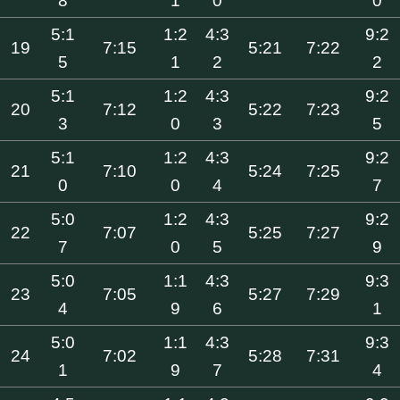
8
1
0
0
5:1
1:2
4:3
9:2
19
7:15
5:21
7:22
5
1
2
2
5:1
1:2
4:3
9:2
20
7:12
5:22
7:23
3
0
3
5
5:1
1:2
4:3
9:2
21
7:10
5:24
7:25
0
0
4
7
5:0
1:2
4:3
9:2
22
7:07
5:25
7:27
7
0
5
9
5:0
1:1
4:3
9:3
23
7:05
5:27
7:29
4
9
6
1
5:0
1:1
4:3
9:3
24
7:02
5:28
7:31
1
9
7
4