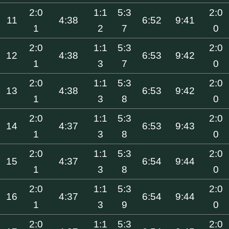
2:0
1:1
5:3
2:0
11
4:38
6:52
9:41
1
2
7
0
2:0
1:1
5:3
2:0
12
4:38
6:53
9:42
1
3
7
0
2:0
1:1
5:3
2:0
13
4:38
6:53
9:42
1
3
8
0
2:0
1:1
5:3
2:0
14
4:37
6:53
9:43
1
3
8
0
2:0
1:1
5:3
2:0
15
4:37
6:54
9:44
1
3
8
0
2:0
1:1
5:3
2:0
16
4:37
6:54
9:44
1
3
9
0
2:0
1:1
5:3
2:0