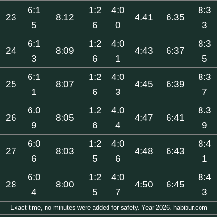
6:1
1:2
4:0
8:3
23
8:12
4:41
6:35
5
6
0
3
6:1
1:2
4:0
8:3
24
8:09
4:43
6:37
3
6
1
5
6:1
1:2
4:0
8:3
25
8:07
4:45
6:39
1
6
3
7
6:0
1:2
4:0
8:3
26
8:05
4:47
6:41
9
6
4
9
6:0
1:2
4:0
8:4
27
8:03
4:48
6:43
6
5
6
1
6:0
1:2
4:0
8:4
28
8:00
4:50
6:45
4
5
7
3
Exact time, no minutes were added for safety. Year 2026. habibur.com