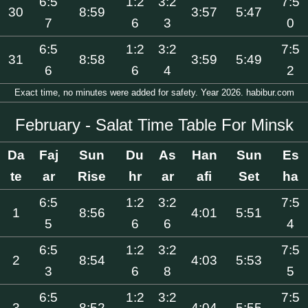
6:5
1:2
3:2
7:5
30
8:59
3:57
5:47
7
6
3
0
6:5
1:2
3:2
7:5
31
8:58
3:59
5:49
6
6
4
2
Exact time, no minutes were added for safety. Year 2026. habibur.com
February - Salat Time Table For Minsk
Da
Faj
Sun
Du
As
Han
Sun
Es
te
ar
Rise
hr
ar
afi
Set
ha
6:5
1:2
3:2
7:5
1
8:56
4:01
5:51
5
6
6
4
6:5
1:2
3:2
7:5
2
8:54
4:03
5:53
3
6
8
5
6:5
1:2
3:2
7:5
3
8:52
4:04
5:55