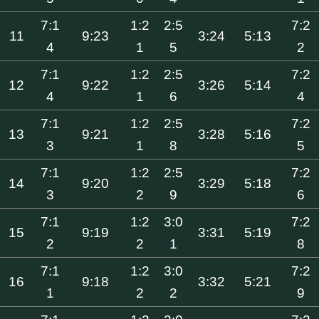
7:1
1:2
2:5
7:2
11
9:23
3:24
5:13
4
1
5
2
7:1
1:2
2:5
7:2
12
9:22
3:26
5:14
4
1
6
4
7:1
1:2
2:5
7:2
13
9:21
3:28
5:16
3
1
8
5
7:1
1:2
2:5
7:2
14
9:20
3:29
5:18
3
2
9
6
7:1
1:2
3:0
7:2
15
9:19
3:31
5:19
2
2
1
8
7:1
1:2
3:0
7:2
16
9:18
3:32
5:21
1
2
2
9