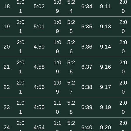
2:0
1:0
5:2
2:0
18
5:02
6:34
9:11
1
9
4
0
2:0
1:0
5:2
2:0
19
5:01
6:35
9:13
1
9
5
0
2:0
1:0
5:2
2:0
20
4:59
6:36
9:14
1
9
6
0
2:0
1:0
5:2
2:0
21
4:58
6:37
9:16
1
9
6
0
2:0
1:0
5:2
2:0
22
4:56
6:38
9:17
1
9
7
0
2:0
1:1
5:2
2:0
23
4:55
6:39
9:19
1
0
8
0
2:0
1:1
5:2
2:0
24
4:54
6:40
9:20