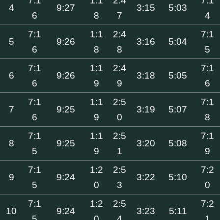
7:1
1:1
2:4
7:1
4
9:27
3:15
5:03
6
8
7
4
7:1
1:1
2:4
7:1
5
9:26
3:16
5:04
6
8
8
5
7:1
1:1
2:4
7:1
6
9:26
3:18
5:05
6
9
9
6
7:1
1:1
2:5
7:1
7
9:25
3:19
5:07
6
9
0
8
7:1
1:1
2:5
7:1
8
9:25
3:20
5:08
5
9
1
9
7:1
1:2
2:5
7:2
9
9:24
3:22
5:10
5
0
3
0
7:1
1:2
2:5
7:2
10
9:24
3:23
5:11
5
0
4
1