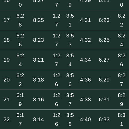
16
8:27
4:29
6:21
0
7
9
0
6:2
1:2
3:5
8:2
17
8:25
4:31
6:23
8
7
1
2
6:2
1:2
3:5
8:2
18
8:23
4:32
6:25
6
7
3
4
6:2
1:2
3:5
8:2
19
8:21
4:34
6:27
4
7
4
6
6:2
1:2
3:5
8:2
20
8:18
4:36
6:29
2
6
6
7
6:1
1:2
3:5
8:2
21
8:16
4:38
6:31
9
6
7
9
6:1
1:2
3:5
8:3
22
8:14
4:40
6:33
7
6
8
1