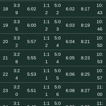
3:3
1:1
5:0
10:
18
6:02
6:02
8:17
9
2
2
43
3:3
1:1
5:0
10:
19
6:00
6:03
8:19
5
2
3
46
3:3
1:1
5:0
10:
20
5:57
6:04
8:21
2
2
4
50
3:2
1:1
5:0
10:
21
5:55
6:05
8:23
8
1
4
53
3:2
1:1
5:0
10:
22
5:53
6:06
8:25
4
1
5
57
3:2
1:1
5:0
11:
23
5:51
6:08
8:27
0
1
6
00
3:1
1:1
5:0
11: