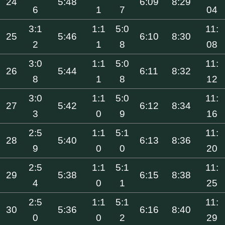
24
5:48
6:09
8:29
6
1
7
04
3:1
1:1
5:0
11:
25
5:46
6:10
8:30
2
1
8
08
3:0
1:1
5:0
11:
26
5:44
6:11
8:32
8
1
8
12
3:0
1:1
5:0
11:
27
5:42
6:12
8:34
3
0
9
16
2:5
1:1
5:1
11:
28
5:40
6:13
8:36
9
0
0
20
2:5
1:1
5:1
11:
29
5:38
6:15
8:38
4
0
1
25
2:5
1:1
5:1
11:
30
5:36
6:16
8:40
0
0
2
29