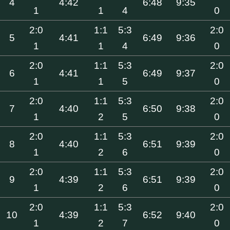
4
4:42
6:48
9:35
1
1
4
0
2:0
1:1
5:3
2:0
5
4:41
6:49
9:36
1
1
4
0
2:0
1:1
5:3
2:0
6
4:41
6:49
9:37
1
1
5
0
2:0
1:1
5:3
2:0
7
4:40
6:50
9:38
1
2
5
0
2:0
1:1
5:3
2:0
8
4:40
6:51
9:39
1
2
6
0
2:0
1:1
5:3
2:0
9
4:39
6:51
9:39
1
2
6
0
2:0
1:1
5:3
2:0
10
4:39
6:52
9:40
1
2
7
0