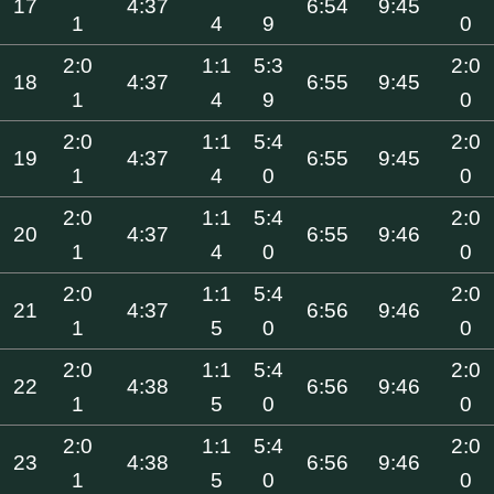
17
4:37
6:54
9:45
1
4
9
0
2:0
1:1
5:3
2:0
18
4:37
6:55
9:45
1
4
9
0
2:0
1:1
5:4
2:0
19
4:37
6:55
9:45
1
4
0
0
2:0
1:1
5:4
2:0
20
4:37
6:55
9:46
1
4
0
0
2:0
1:1
5:4
2:0
21
4:37
6:56
9:46
1
5
0
0
2:0
1:1
5:4
2:0
22
4:38
6:56
9:46
1
5
0
0
2:0
1:1
5:4
2:0
23
4:38
6:56
9:46
1
5
0
0