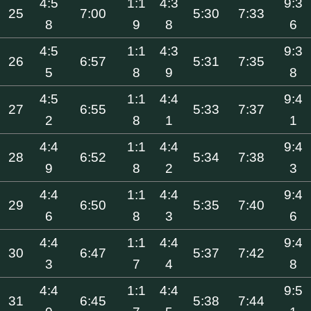
4:5
1:1
4:3
9:3
25
7:00
5:30
7:33
8
9
8
6
4:5
1:1
4:3
9:3
26
6:57
5:31
7:35
5
8
9
8
4:5
1:1
4:4
9:4
27
6:55
5:33
7:37
2
8
1
1
4:4
1:1
4:4
9:4
28
6:52
5:34
7:38
9
8
2
3
4:4
1:1
4:4
9:4
29
6:50
5:35
7:40
6
8
3
6
4:4
1:1
4:4
9:4
30
6:47
5:37
7:42
3
7
4
8
4:4
1:1
4:4
9:5
31
6:45
5:38
7:44