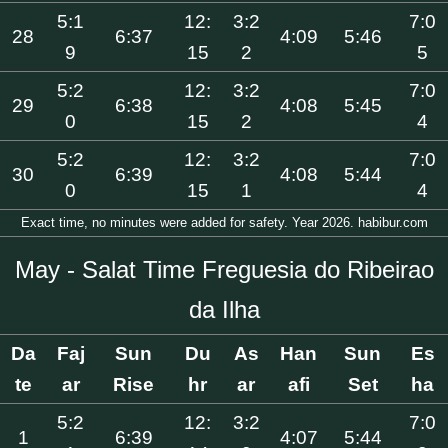
5:1
12:
3:2
7:0
28
6:37
4:09
5:46
9
15
2
5
5:2
12:
3:2
7:0
29
6:38
4:08
5:45
0
15
2
4
5:2
12:
3:2
7:0
30
6:39
4:08
5:44
0
15
1
4
Exact time, no minutes were added for safety. Year 2026. habibur.com
May - Salat Time Freguesia do Ribeirao
da Ilha
Da
Faj
Sun
Du
As
Han
Sun
Es
te
ar
Rise
hr
ar
afi
Set
ha
5:2
12:
3:2
7:0
1
6:39
4:07
5:44