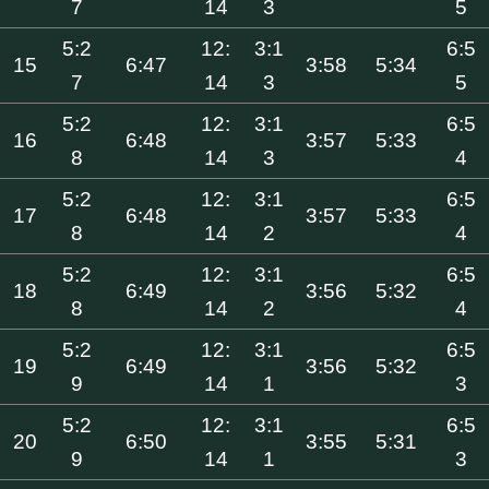
7
14
3
5
5:2
12:
3:1
6:5
15
6:47
3:58
5:34
7
14
3
5
5:2
12:
3:1
6:5
16
6:48
3:57
5:33
8
14
3
4
5:2
12:
3:1
6:5
17
6:48
3:57
5:33
8
14
2
4
5:2
12:
3:1
6:5
18
6:49
3:56
5:32
8
14
2
4
5:2
12:
3:1
6:5
19
6:49
3:56
5:32
9
14
1
3
5:2
12:
3:1
6:5
20
6:50
3:55
5:31
9
14
1
3