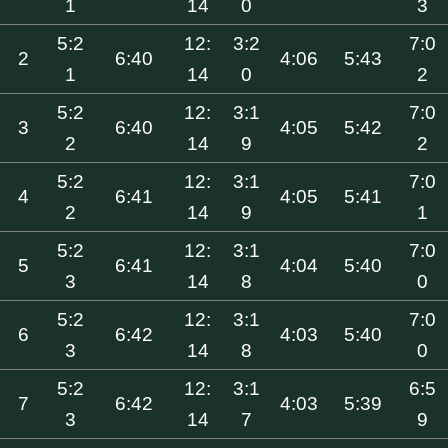
1
14
0
3
5:2
12:
3:2
7:0
2
6:40
4:06
5:43
1
14
0
2
5:2
12:
3:1
7:0
3
6:40
4:05
5:42
2
14
9
2
5:2
12:
3:1
7:0
4
6:41
4:05
5:41
2
14
9
1
5:2
12:
3:1
7:0
5
6:41
4:04
5:40
3
14
8
0
5:2
12:
3:1
7:0
6
6:42
4:03
5:40
3
14
8
0
5:2
12:
3:1
6:5
7
6:42
4:03
5:39
3
14
7
9