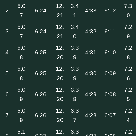
5:0
12:
3:4
7:3
2
6:24
4:33
6:12
7
21
1
0
5:0
12:
3:4
7:2
3
6:24
4:32
6:11
7
21
0
9
5:0
12:
3:3
7:2
4
6:25
4:31
6:10
8
20
9
8
5:0
12:
3:3
7:2
5
6:25
4:30
6:09
8
20
9
6
5:0
12:
3:3
7:2
6
6:26
4:29
6:08
9
20
8
5
5:0
12:
3:3
7:2
7
6:26
4:28
6:07
9
20
7
4
5:1
12:
3:3
7:2