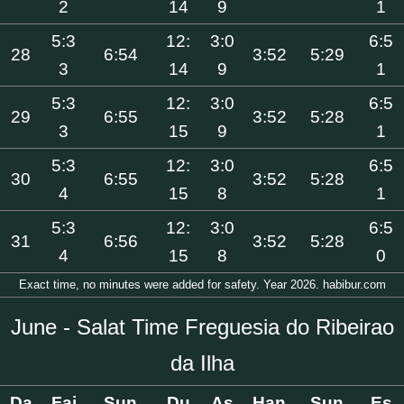
2
14
9
1
5:3
12:
3:0
6:5
28
6:54
3:52
5:29
3
14
9
1
5:3
12:
3:0
6:5
29
6:55
3:52
5:28
3
15
9
1
5:3
12:
3:0
6:5
30
6:55
3:52
5:28
4
15
8
1
5:3
12:
3:0
6:5
31
6:56
3:52
5:28
4
15
8
0
Exact time, no minutes were added for safety. Year 2026. habibur.com
June - Salat Time Freguesia do Ribeirao
da Ilha
Da
Faj
Sun
Du
As
Han
Sun
Es