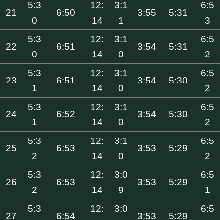
5:3
12:
3:1
6:5
21
6:50
3:55
5:31
0
14
1
3
5:3
12:
3:1
6:5
22
6:51
3:54
5:31
0
14
0
2
5:3
12:
3:1
6:5
23
6:51
3:54
5:30
1
14
0
2
5:3
12:
3:1
6:5
24
6:52
3:54
5:30
1
14
0
2
5:3
12:
3:1
6:5
25
6:53
3:53
5:29
2
14
0
2
5:3
12:
3:0
6:5
26
6:53
3:53
5:29
2
14
9
1
5:3
12:
3:0
6:5
27
6:54
3:53
5:29