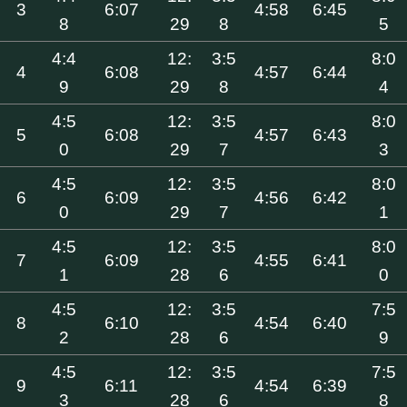
3
6:07
4:58
6:45
8
29
8
5
4:4
12:
3:5
8:0
4
6:08
4:57
6:44
9
29
8
4
4:5
12:
3:5
8:0
5
6:08
4:57
6:43
0
29
7
3
4:5
12:
3:5
8:0
6
6:09
4:56
6:42
0
29
7
1
4:5
12:
3:5
8:0
7
6:09
4:55
6:41
1
28
6
0
4:5
12:
3:5
7:5
8
6:10
4:54
6:40
2
28
6
9
4:5
12:
3:5
7:5
9
6:11
4:54
6:39
3
28
6
8