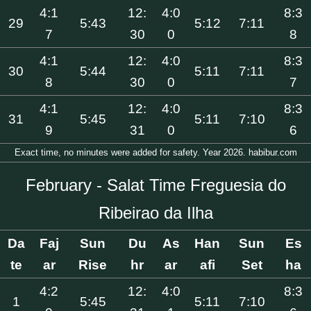
4:1
12:
4:0
8:3
29
5:43
5:12
7:11
7
30
0
8
4:1
12:
4:0
8:3
30
5:44
5:11
7:11
8
30
0
7
4:1
12:
4:0
8:3
31
5:45
5:11
7:10
9
31
0
6
Exact time, no minutes were added for safety. Year 2026. habibur.com
February - Salat Time Freguesia do
Ribeirao da Ilha
Da
Faj
Sun
Du
As
Han
Sun
Es
te
ar
Rise
hr
ar
afi
Set
ha
4:2
12:
4:0
8:3
1
5:45
5:11
7:10