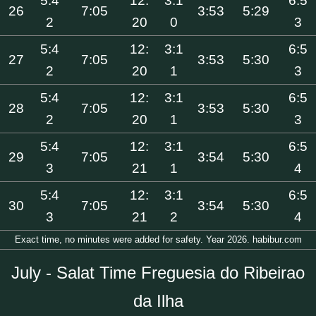
5:4
12:
3:1
6:5
26
7:05
3:53
5:29
2
20
0
3
5:4
12:
3:1
6:5
27
7:05
3:53
5:30
2
20
1
3
5:4
12:
3:1
6:5
28
7:05
3:53
5:30
2
20
1
3
5:4
12:
3:1
6:5
29
7:05
3:54
5:30
3
21
1
4
5:4
12:
3:1
6:5
30
7:05
3:54
5:30
3
21
2
4
Exact time, no minutes were added for safety. Year 2026. habibur.com
July - Salat Time Freguesia do Ribeirao
da Ilha