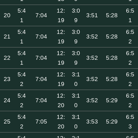
5:4
12:
3:0
6:5
20
7:04
3:51
5:28
1
19
9
1
5:4
12:
3:0
6:5
21
7:04
3:52
5:28
1
19
9
2
5:4
12:
3:0
6:5
22
7:04
3:52
5:28
1
19
9
2
5:4
12:
3:1
6:5
23
7:04
3:52
5:28
2
19
0
2
5:4
12:
3:1
6:5
24
7:04
3:52
5:29
2
20
0
2
5:4
12:
3:1
6:5
25
7:05
3:53
5:29
2
20
0
3