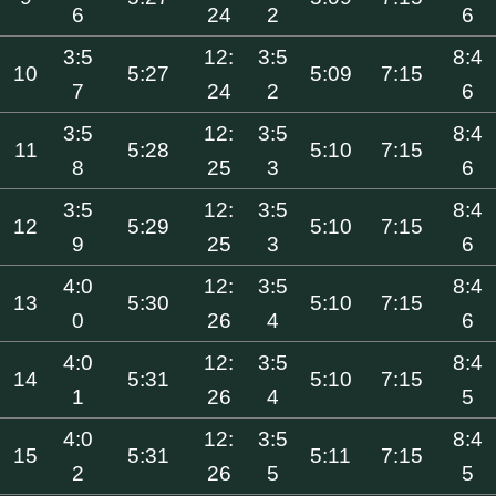
6
24
2
6
3:5
12:
3:5
8:4
10
5:27
5:09
7:15
7
24
2
6
3:5
12:
3:5
8:4
11
5:28
5:10
7:15
8
25
3
6
3:5
12:
3:5
8:4
12
5:29
5:10
7:15
9
25
3
6
4:0
12:
3:5
8:4
13
5:30
5:10
7:15
0
26
4
6
4:0
12:
3:5
8:4
14
5:31
5:10
7:15
1
26
4
5
4:0
12:
3:5
8:4
15
5:31
5:11
7:15
2
26
5
5