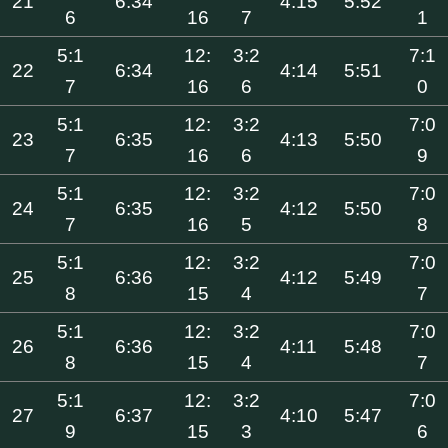
21
6:34
4:15
5:52
6
16
7
1
5:1
12:
3:2
7:1
22
6:34
4:14
5:51
7
16
6
0
5:1
12:
3:2
7:0
23
6:35
4:13
5:50
7
16
6
9
5:1
12:
3:2
7:0
24
6:35
4:12
5:50
7
16
5
8
5:1
12:
3:2
7:0
25
6:36
4:12
5:49
8
15
4
7
5:1
12:
3:2
7:0
26
6:36
4:11
5:48
8
15
4
7
5:1
12:
3:2
7:0
27
6:37
4:10
5:47
9
15
3
6