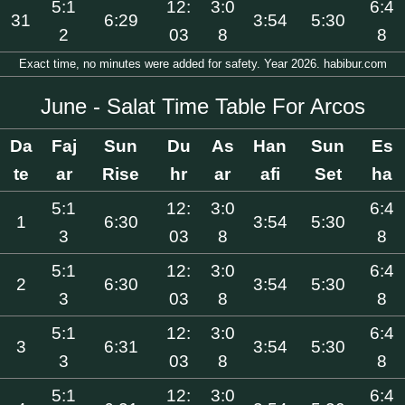
5:1
12:
3:0
6:4
31
6:29
3:54
5:30
2
03
8
8
Exact time, no minutes were added for safety. Year 2026. habibur.com
June - Salat Time Table For Arcos
Da
Faj
Sun
Du
As
Han
Sun
Es
te
ar
Rise
hr
ar
afi
Set
ha
5:1
12:
3:0
6:4
1
6:30
3:54
5:30
3
03
8
8
5:1
12:
3:0
6:4
2
6:30
3:54
5:30
3
03
8
8
5:1
12:
3:0
6:4
3
6:31
3:54
5:30
3
03
8
8
5:1
12:
3:0
6:4