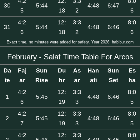
4:2
12:
3:3
8:0
30
5:44
4:48
6:47
5
18
2
6
4:2
12:
3:3
8:0
31
5:44
4:48
6:46
6
18
2
6
Exact time, no minutes were added for safety. Year 2026. habibur.com
February - Salat Time Table For Arcos
Da
Faj
Sun
Du
As
Han
Sun
Es
te
ar
Rise
hr
ar
afi
Set
ha
4:2
12:
3:3
8:0
1
5:45
4:48
6:46
6
19
3
5
4:2
12:
3:3
8:0
2
5:45
4:48
6:46
7
19
3
5
4:2
12:
3:3
8:0
3
5:46
4:48
6:45