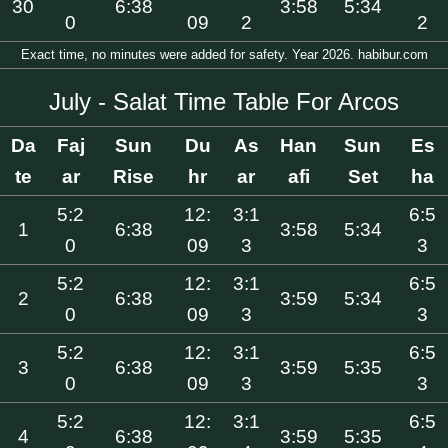
30
6:38
3:58
5:34
0
09
2
2
Exact time, no minutes were added for safety. Year 2026. habibur.com
July - Salat Time Table For Arcos
Da
Faj
Sun
Du
As
Han
Sun
Es
te
ar
Rise
hr
ar
afi
Set
ha
5:2
12:
3:1
6:5
1
6:38
3:58
5:34
0
09
3
3
5:2
12:
3:1
6:5
2
6:38
3:59
5:34
0
09
3
3
5:2
12:
3:1
6:5
3
6:38
3:59
5:35
0
09
3
3
5:2
12:
3:1
6:5
4
6:38
3:59
5:35