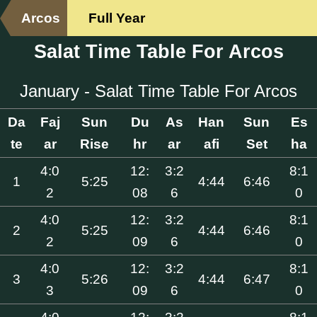
Arcos
Full Year
Salat Time Table For Arcos
January - Salat Time Table For Arcos
Da
Faj
Sun
Du
As
Han
Sun
Es
te
ar
Rise
hr
ar
afi
Set
ha
4:0
12:
3:2
8:1
1
5:25
4:44
6:46
2
08
6
0
4:0
12:
3:2
8:1
2
5:25
4:44
6:46
2
09
6
0
4:0
12:
3:2
8:1
3
5:26
4:44
6:47
3
09
6
0