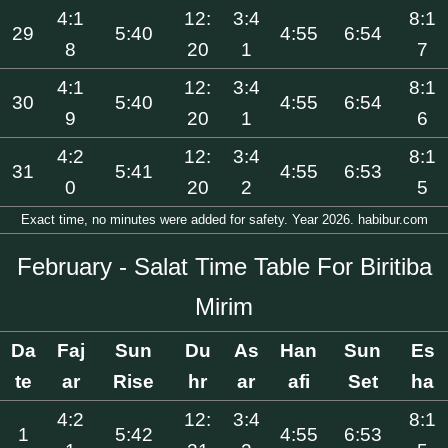
4:1
12:
3:4
8:1
29
5:40
4:55
6:54
8
20
1
7
4:1
12:
3:4
8:1
30
5:40
4:55
6:54
9
20
1
6
4:2
12:
3:4
8:1
31
5:41
4:55
6:53
0
20
2
5
Exact time, no minutes were added for safety. Year 2026. habibur.com
February - Salat Time Table For Biritiba
Mirim
Da
Faj
Sun
Du
As
Han
Sun
Es
te
ar
Rise
hr
ar
afi
Set
ha
4:2
12:
3:4
8:1
1
5:42
4:55
6:53