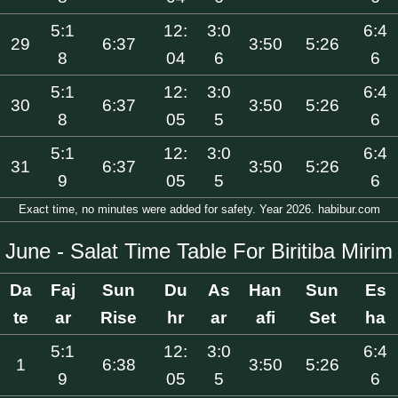
5:1
12:
3:0
6:4
29
6:37
3:50
5:26
8
04
6
6
5:1
12:
3:0
6:4
30
6:37
3:50
5:26
8
05
5
6
5:1
12:
3:0
6:4
31
6:37
3:50
5:26
9
05
5
6
Exact time, no minutes were added for safety. Year 2026. habibur.com
June - Salat Time Table For Biritiba Mirim
Da
Faj
Sun
Du
As
Han
Sun
Es
te
ar
Rise
hr
ar
afi
Set
ha
5:1
12:
3:0
6:4
1
6:38
3:50
5:26
9
05
5
6