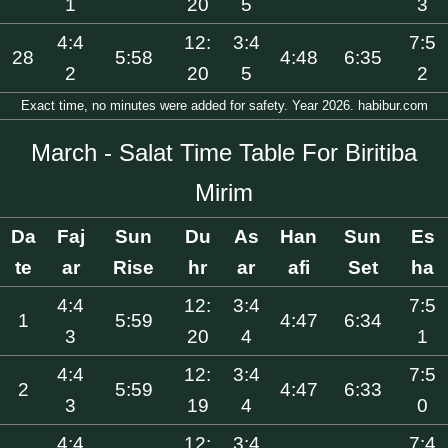
1
20
5
3
4:4
12:
3:4
7:5
28
5:58
4:48
6:35
2
20
5
2
Exact time, no minutes were added for safety. Year 2026. habibur.com
March - Salat Time Table For Biritiba
Mirim
Da
Faj
Sun
Du
As
Han
Sun
Es
te
ar
Rise
hr
ar
afi
Set
ha
4:4
12:
3:4
7:5
1
5:59
4:47
6:34
3
20
4
1
4:4
12:
3:4
7:5
2
5:59
4:47
6:33
3
19
4
0
4:4
12:
3:4
7:4