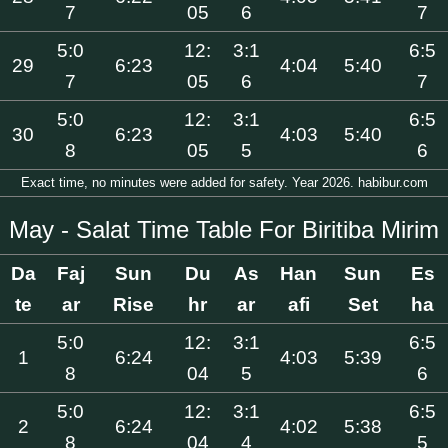
7
05
6
7
5:0
12:
3:1
6:5
29
6:23
4:04
5:40
7
05
6
7
5:0
12:
3:1
6:5
30
6:23
4:03
5:40
8
05
5
6
Exact time, no minutes were added for safety. Year 2026. habibur.com
May - Salat Time Table For Biritiba Mirim
Da
Faj
Sun
Du
As
Han
Sun
Es
te
ar
Rise
hr
ar
afi
Set
ha
5:0
12:
3:1
6:5
1
6:24
4:03
5:39
8
04
5
6
5:0
12:
3:1
6:5
2
6:24
4:02
5:38
8
04
4
5