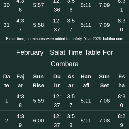
4:3
12:
3:5
8:3
30
5:57
5:11
7:09
6
36
6
1
4:3
12:
3:5
8:3
31
5:58
5:11
7:09
7
37
7
0
Exact time, no minutes were added for safety. Year 2026. habibur.com
February - Salat Time Table For
Cambara
Da
Faj
Sun
Du
As
Han
Sun
Es
te
ar
Rise
hr
ar
afi
Set
ha
4:3
12:
3:5
8:3
1
5:59
5:11
7:08
8
37
7
0
4:3
12:
3:5
8:2
2
6:00
5:11
7:08
9
37
8
9