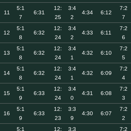
5:1
12:
3:4
7:2
11
6:31
4:34
6:12
7
25
2
7
5:1
12:
3:4
7:2
12
6:32
4:33
6:11
8
24
2
6
5:1
12:
3:4
7:2
13
6:32
4:32
6:10
8
24
1
5
5:1
12:
3:4
7:2
14
6:32
4:32
6:09
8
24
1
4
5:1
12:
3:4
7:2
15
6:33
4:31
6:08
9
24
0
3
5:1
12:
3:3
7:2
16
6:33
4:30
6:07
9
23
9
2
5:1
12:
3:3
7:2