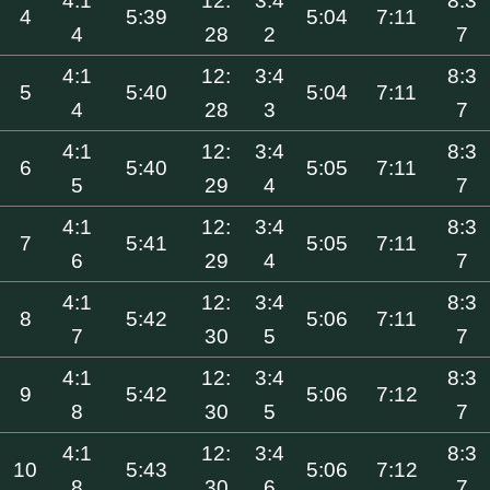
4:1
12:
3:4
8:3
4
5:39
5:04
7:11
4
28
2
7
4:1
12:
3:4
8:3
5
5:40
5:04
7:11
4
28
3
7
4:1
12:
3:4
8:3
6
5:40
5:05
7:11
5
29
4
7
4:1
12:
3:4
8:3
7
5:41
5:05
7:11
6
29
4
7
4:1
12:
3:4
8:3
8
5:42
5:06
7:11
7
30
5
7
4:1
12:
3:4
8:3
9
5:42
5:06
7:12
8
30
5
7
4:1
12:
3:4
8:3
10
5:43
5:06
7:12
8
30
6
7