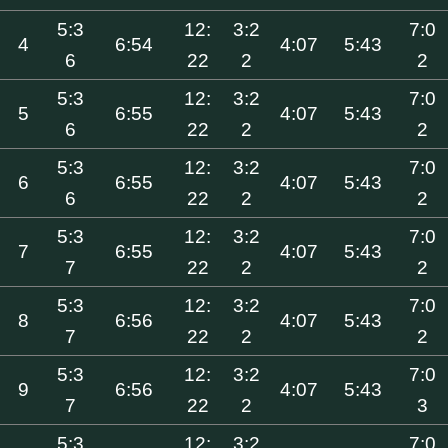
5:3
12:
3:2
7:0
4
6:54
4:07
5:43
6
22
2
2
5:3
12:
3:2
7:0
5
6:55
4:07
5:43
6
22
2
2
5:3
12:
3:2
7:0
6
6:55
4:07
5:43
6
22
2
2
5:3
12:
3:2
7:0
7
6:55
4:07
5:43
7
22
2
2
5:3
12:
3:2
7:0
8
6:56
4:07
5:43
7
22
2
2
5:3
12:
3:2
7:0
9
6:56
4:07
5:43
7
22
2
3
5:3
12:
3:2
7:0