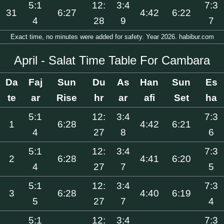
5:1
12:
3:4
7:3
31
6:27
4:42
6:22
4
28
9
7
Exact time, no minutes were added for safety. Year 2026. habibur.com
April - Salat Time Table For Cambara
Da
Faj
Sun
Du
As
Han
Sun
Es
te
ar
Rise
hr
ar
afi
Set
ha
5:1
12:
3:4
7:3
1
6:28
4:42
6:21
4
27
8
6
5:1
12:
3:4
7:3
2
6:28
4:41
6:20
4
27
7
5
5:1
12:
3:4
7:3
3
6:28
4:40
6:19
5
27
7
4
5:1
12:
3:4
7:3