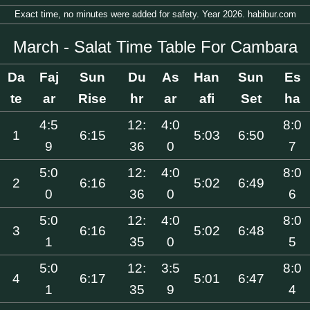
Exact time, no minutes were added for safety. Year 2026. habibur.com
March - Salat Time Table For Cambara
Da
Faj
Sun
Du
As
Han
Sun
Es
te
ar
Rise
hr
ar
afi
Set
ha
4:5
12:
4:0
8:0
1
6:15
5:03
6:50
9
36
0
7
5:0
12:
4:0
8:0
2
6:16
5:02
6:49
0
36
0
6
5:0
12:
4:0
8:0
3
6:16
5:02
6:48
1
35
0
5
5:0
12:
3:5
8:0
4
6:17
5:01
6:47
1
35
9
4