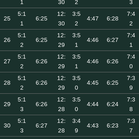
1
30
2
3
5:1
12:
3:5
7:4
25
6:25
4:47
6:28
1
30
2
2
5:1
12:
3:5
7:4
26
6:25
4:46
6:27
2
29
1
1
5:1
12:
3:5
7:4
27
6:26
4:46
6:26
2
29
1
0
5:1
12:
3:5
7:3
28
6:26
4:45
6:25
2
29
0
9
5:1
12:
3:5
7:3
29
6:26
4:44
6:24
3
28
0
8
5:1
12:
3:4
7:3
30
6:27
4:43
6:23
3
28
9
7