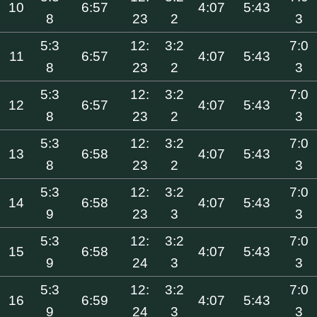
10
6:57
4:07
5:43
8
23
2
3
5:3
12:
3:2
7:0
11
6:57
4:07
5:43
8
23
2
3
5:3
12:
3:2
7:0
12
6:57
4:07
5:43
8
23
2
3
5:3
12:
3:2
7:0
13
6:58
4:07
5:43
8
23
2
3
5:3
12:
3:2
7:0
14
6:58
4:07
5:43
9
23
3
3
5:3
12:
3:2
7:0
15
6:58
4:07
5:43
9
24
3
3
5:3
12:
3:2
7:0
16
6:59
4:07
5:43
9
24
3
3