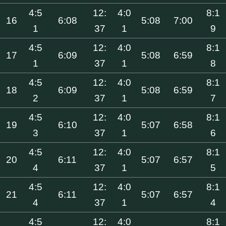
4:5
12:
4:0
8:1
16
6:08
5:08
7:00
1
37
1
9
4:5
12:
4:0
8:1
17
6:09
5:08
6:59
1
37
1
8
4:5
12:
4:0
8:1
18
6:09
5:08
6:59
2
37
1
7
4:5
12:
4:0
8:1
19
6:10
5:07
6:58
3
37
1
6
4:5
12:
4:0
8:1
20
6:11
5:07
6:57
4
37
1
5
4:5
12:
4:0
8:1
21
6:11
5:07
6:57
4
37
1
4
4:5
12:
4:0
8:1