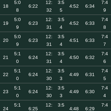
5:0
12:
3:5
7:4
18
6:22
4:52
6:34
8
32
5
9
5:0
12:
3:5
7:4
19
6:23
4:52
6:33
9
31
4
8
5:0
12:
3:5
7:4
20
6:23
4:51
6:33
9
31
4
7
5:1
12:
3:5
7:4
21
6:24
4:50
6:32
0
31
4
6
5:1
12:
3:5
7:4
22
6:24
4:49
6:31
0
30
3
5
5:1
12:
3:5
7:4
23
6:24
4:49
6:30
0
30
3
4
5:1
12:
3:5
7:4
24
6:25
4:48
6:29