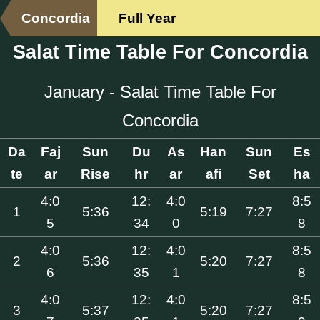
Concordia
Full Year
Salat Time Table For Concordia
January - Salat Time Table For
Concordia
Da
Faj
Sun
Du
As
Han
Sun
Es
te
ar
Rise
hr
ar
afi
Set
ha
4:0
12:
4:0
8:5
1
5:36
5:19
7:27
5
34
0
8
4:0
12:
4:0
8:5
2
5:36
5:20
7:27
6
35
1
8
4:0
12:
4:0
8:5
3
5:37
5:20
7:27