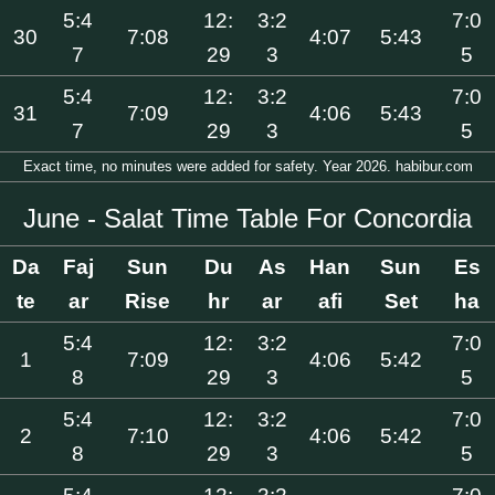
5:4
12:
3:2
7:0
30
7:08
4:07
5:43
7
29
3
5
5:4
12:
3:2
7:0
31
7:09
4:06
5:43
7
29
3
5
Exact time, no minutes were added for safety. Year 2026. habibur.com
June - Salat Time Table For Concordia
Da
Faj
Sun
Du
As
Han
Sun
Es
te
ar
Rise
hr
ar
afi
Set
ha
5:4
12:
3:2
7:0
1
7:09
4:06
5:42
8
29
3
5
5:4
12:
3:2
7:0
2
7:10
4:06
5:42
8
29
3
5