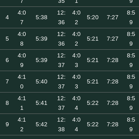
7
35
1
9
4:0
12:
4:0
8:5
4
5:38
5:20
7:27
7
36
2
9
4:0
12:
4:0
8:5
5
5:39
5:21
7:27
8
36
2
9
4:0
12:
4:0
8:5
6
5:39
5:21
7:28
9
37
3
9
4:1
12:
4:0
8:5
7
5:40
5:21
7:28
0
37
3
9
4:1
12:
4:0
8:5
8
5:41
5:22
7:28
1
37
4
9
4:1
12:
4:0
8:5
9
5:42
5:22
7:28
2
38
4
9