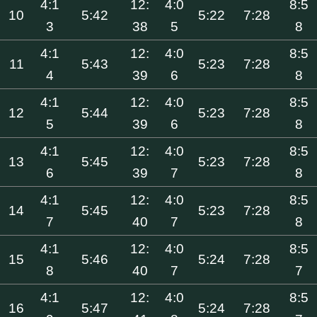
4:1
12:
4:0
8:5
10
5:42
5:22
7:28
3
38
5
8
4:1
12:
4:0
8:5
11
5:43
5:23
7:28
4
39
6
8
4:1
12:
4:0
8:5
12
5:44
5:23
7:28
5
39
6
8
4:1
12:
4:0
8:5
13
5:45
5:23
7:28
6
39
7
8
4:1
12:
4:0
8:5
14
5:45
5:23
7:28
7
40
7
8
4:1
12:
4:0
8:5
15
5:46
5:24
7:28
8
40
7
7
4:1
12:
4:0
8:5
16
5:47
5:24
7:28