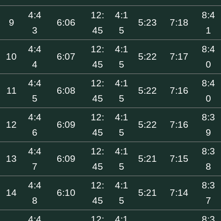
4:4
12:
4:1
8:4
9
6:06
5:23
7:18
3
45
5
1
4:4
12:
4:1
8:4
10
6:07
5:22
7:17
4
45
5
0
4:4
12:
4:1
8:4
11
6:08
5:22
7:16
5
45
5
0
4:4
12:
4:1
8:3
12
6:09
5:22
7:16
6
45
5
9
4:4
12:
4:1
8:3
13
6:09
5:21
7:15
7
45
5
8
4:4
12:
4:1
8:3
14
6:10
5:21
7:14
8
45
5
7
4:4
12:
4:1
8:3