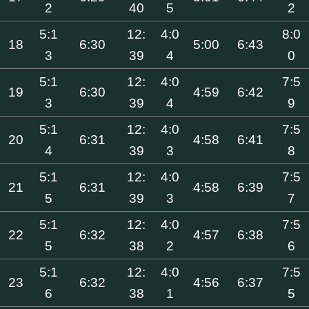
2
40
5
2
5:1
12:
4:0
8:0
18
6:30
5:00
6:43
3
39
4
0
5:1
12:
4:0
7:5
19
6:30
4:59
6:42
3
39
4
9
5:1
12:
4:0
7:5
20
6:31
4:58
6:41
4
39
3
8
5:1
12:
4:0
7:5
21
6:31
4:58
6:39
5
39
3
7
5:1
12:
4:0
7:5
22
6:32
4:57
6:38
5
38
2
6
5:1
12:
4:0
7:5
23
6:32
4:56
6:37
6
38
1
5