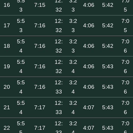
5:5
12:
3:2
7:0
16
7:15
4:06
5:42
3
32
3
5
5:5
12:
3:2
7:0
17
7:16
4:06
5:42
3
32
3
5
5:5
12:
3:2
7:0
18
7:16
4:06
5:42
4
32
3
6
5:5
12:
3:2
7:0
19
7:16
4:06
5:43
4
32
4
6
5:5
12:
3:2
7:0
20
7:16
4:06
5:43
4
33
4
6
5:5
12:
3:2
7:0
21
7:17
4:07
5:43
4
33
4
6
5:5
12:
3:2
7:0
22
7:17
4:07
5:43
5
33
4
6