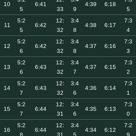
10
6:41
4:39
6:18
5
33
9
5
5:2
12:
3:4
7:3
11
6:42
4:38
6:17
5
32
8
4
5:2
12:
3:4
7:3
12
6:42
4:37
6:16
6
32
8
3
5:2
12:
3:4
7:3
13
6:43
4:37
6:15
6
32
7
2
5:2
12:
3:4
7:3
14
6:43
4:36
6:14
7
32
6
1
5:2
12:
3:4
7:3
15
6:44
4:35
6:13
7
31
6
0
5:2
12:
3:4
7:2
16
6:44
4:34
6:12
8
31
5
9