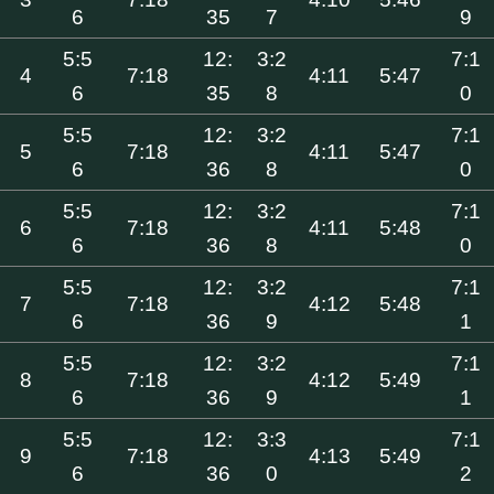
6
35
7
9
5:5
12:
3:2
7:1
4
7:18
4:11
5:47
6
35
8
0
5:5
12:
3:2
7:1
5
7:18
4:11
5:47
6
36
8
0
5:5
12:
3:2
7:1
6
7:18
4:11
5:48
6
36
8
0
5:5
12:
3:2
7:1
7
7:18
4:12
5:48
6
36
9
1
5:5
12:
3:2
7:1
8
7:18
4:12
5:49
6
36
9
1
5:5
12:
3:3
7:1
9
7:18
4:13
5:49
6
36
0
2