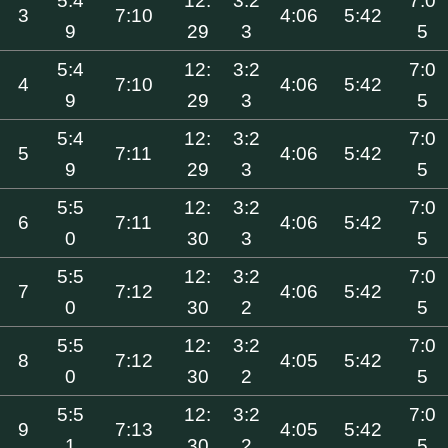
5:4
12:
3:2
7:0
3
7:10
4:06
5:42
9
29
3
5
5:4
12:
3:2
7:0
4
7:10
4:06
5:42
9
29
3
5
5:4
12:
3:2
7:0
5
7:11
4:06
5:42
9
29
3
5
5:5
12:
3:2
7:0
6
7:11
4:06
5:42
0
30
3
5
5:5
12:
3:2
7:0
7
7:12
4:06
5:42
0
30
2
5
5:5
12:
3:2
7:0
8
7:12
4:05
5:42
0
30
2
5
5:5
12:
3:2
7:0
9
7:13
4:05
5:42
1
30
2
5