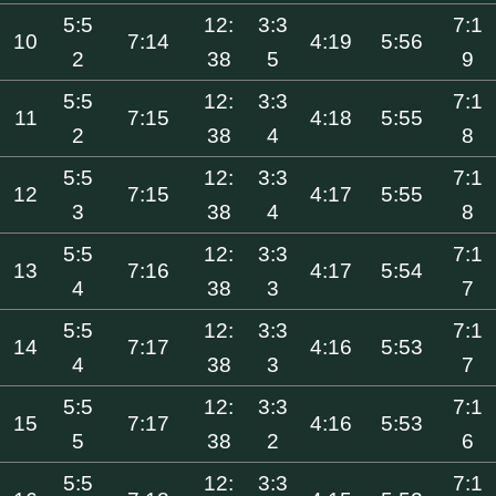
5:5
12:
3:3
7:1
10
7:14
4:19
5:56
2
38
5
9
5:5
12:
3:3
7:1
11
7:15
4:18
5:55
2
38
4
8
5:5
12:
3:3
7:1
12
7:15
4:17
5:55
3
38
4
8
5:5
12:
3:3
7:1
13
7:16
4:17
5:54
4
38
3
7
5:5
12:
3:3
7:1
14
7:17
4:16
5:53
4
38
3
7
5:5
12:
3:3
7:1
15
7:17
4:16
5:53
5
38
2
6
5:5
12:
3:3
7:1