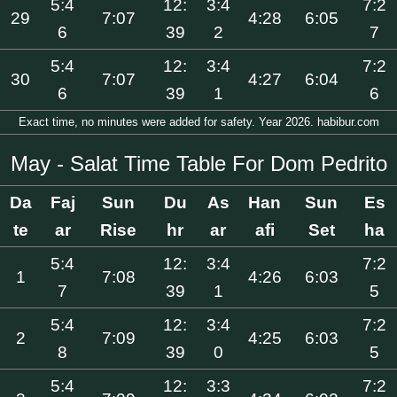
5:4
12:
3:4
7:2
29
7:07
4:28
6:05
6
39
2
7
5:4
12:
3:4
7:2
30
7:07
4:27
6:04
6
39
1
6
Exact time, no minutes were added for safety. Year 2026. habibur.com
May - Salat Time Table For Dom Pedrito
Da
Faj
Sun
Du
As
Han
Sun
Es
te
ar
Rise
hr
ar
afi
Set
ha
5:4
12:
3:4
7:2
1
7:08
4:26
6:03
7
39
1
5
5:4
12:
3:4
7:2
2
7:09
4:25
6:03
8
39
0
5
5:4
12:
3:3
7:2