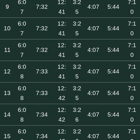
6:0
12:
3:2
7:1
9
7:32
4:07
5:44
7
41
5
0
6:0
12:
3:2
7:1
10
7:32
4:07
5:44
7
41
5
0
6:0
12:
3:2
7:1
11
7:32
4:07
5:44
7
41
5
0
6:0
12:
3:2
7:1
12
7:33
4:07
5:44
8
41
5
0
6:0
12:
3:2
7:1
13
7:33
4:07
5:44
8
42
5
0
6:0
12:
3:2
7:1
14
7:34
4:07
5:44
8
42
6
0
6:0
12:
3:2
7:1
15
7:34
4:07
5:44