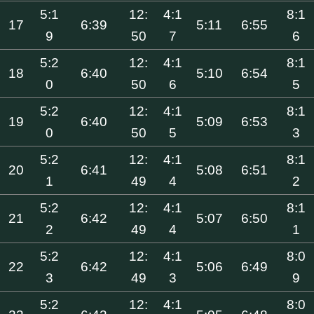
5:1
12:
4:1
8:1
17
6:39
5:11
6:55
9
50
7
6
5:2
12:
4:1
8:1
18
6:40
5:10
6:54
0
50
6
5
5:2
12:
4:1
8:1
19
6:40
5:09
6:53
0
50
5
3
5:2
12:
4:1
8:1
20
6:41
5:08
6:51
1
49
4
2
5:2
12:
4:1
8:1
21
6:42
5:07
6:50
2
49
4
1
5:2
12:
4:1
8:0
22
6:42
5:06
6:49
3
49
3
9
5:2
12:
4:1
8:0