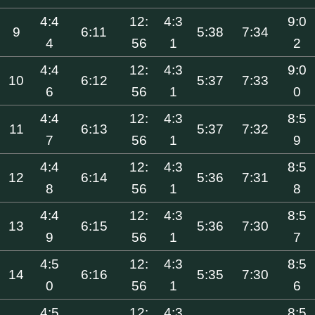
4:4
12:
4:3
9:0
9
6:11
5:38
7:34
4
56
1
2
4:4
12:
4:3
9:0
10
6:12
5:37
7:33
6
56
1
0
4:4
12:
4:3
8:5
11
6:13
5:37
7:32
7
56
1
9
4:4
12:
4:3
8:5
12
6:14
5:36
7:31
8
56
1
8
4:4
12:
4:3
8:5
13
6:15
5:36
7:30
9
56
1
7
4:5
12:
4:3
8:5
14
6:16
5:35
7:30
0
56
1
6
4:5
12:
4:3
8:5