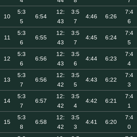
4
44
8
7
5:3
12:
3:5
7:4
10
6:54
4:46
6:26
5
43
7
6
5:3
12:
3:5
7:4
11
6:55
4:45
6:24
6
43
7
5
5:3
12:
3:5
7:4
12
6:56
4:44
6:23
6
43
6
4
5:3
12:
3:5
7:4
13
6:56
4:43
6:22
7
42
5
3
5:3
12:
3:5
7:4
14
6:57
4:42
6:21
7
42
4
1
5:3
12:
3:5
7:4
15
6:58
4:41
6:20
8
42
3
0