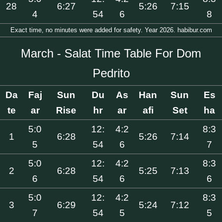
28
6:27
5:26
7:15
4
54
6
8
Exact time, no minutes were added for safety. Year 2026. habibur.com
March - Salat Time Table For Dom
Pedrito
Da
Faj
Sun
Du
As
Han
Sun
Es
te
ar
Rise
hr
ar
afi
Set
ha
5:0
12:
4:2
8:3
1
6:28
5:26
7:14
5
54
6
7
5:0
12:
4:2
8:3
2
6:28
5:25
7:13
6
54
6
6
5:0
12:
4:2
8:3
3
6:29
5:24
7:12
7
54
5
5