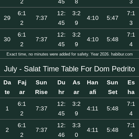
2
45
8
3
6:1
12:
3:2
7:1
29
7:37
4:10
5:47
2
45
9
3
6:1
12:
3:2
7:1
30
7:37
4:10
5:48
2
45
9
4
Exact time, no minutes were added for safety. Year 2026. habibur.com
July - Salat Time Table For Dom Pedrito
Da
Faj
Sun
Du
As
Han
Sun
Es
te
ar
Rise
hr
ar
afi
Set
ha
6:1
12:
3:2
7:1
1
7:37
4:11
5:48
2
45
9
4
6:1
12:
3:3
7:1
2
7:37
4:11
5:48
2
46
0
4