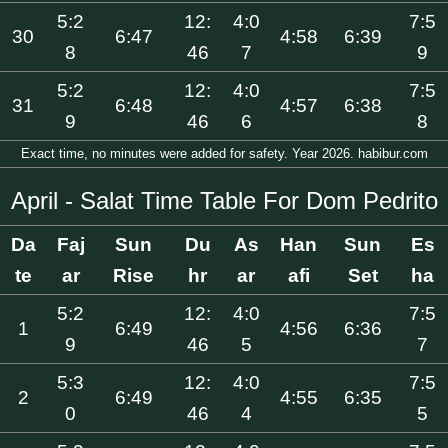
5:2
12:
4:0
7:5
30
6:47
4:58
6:39
8
46
7
9
5:2
12:
4:0
7:5
31
6:48
4:57
6:38
9
46
6
8
Exact time, no minutes were added for safety. Year 2026. habibur.com
April - Salat Time Table For Dom Pedrito
Da
Faj
Sun
Du
As
Han
Sun
Es
te
ar
Rise
hr
ar
afi
Set
ha
5:2
12:
4:0
7:5
1
6:49
4:56
6:36
9
46
5
7
5:3
12:
4:0
7:5
2
6:49
4:55
6:35
0
46
4
5