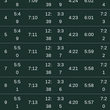
3
7:09
4:24
6:02
8
39
9
4
5:4
12:
3:3
7:2
4
7:10
4:23
6:01
9
39
9
3
5:4
12:
3:3
7:2
5
7:11
4:23
6:00
9
38
8
2
5:5
12:
3:3
7:2
6
7:11
4:22
5:59
0
38
7
2
5:5
12:
3:3
7:2
7
7:12
4:21
5:58
0
38
7
1
5:5
12:
3:3
7:2
8
7:13
4:20
5:58
1
38
6
0
5:5
12:
3:3
7:2
9
7:13
4:20
5:57
1
38
5
0