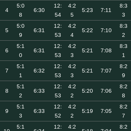
5:0
12:
4:2
8:3
4
6:30
5:23
7:11
8
54
5
3
5:0
12:
4:2
8:3
5
6:31
5:22
7:10
9
53
4
2
5:1
12:
4:2
8:3
6
6:31
5:21
7:08
0
53
3
1
5:1
12:
4:2
8:2
7
6:32
5:21
7:07
1
53
3
9
5:1
12:
4:2
8:2
8
6:33
5:20
7:06
2
53
2
8
5:1
12:
4:2
8:2
9
6:33
5:19
7:05
3
52
2
7
5:1
12:
4:2
8:2