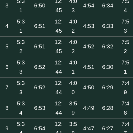
5:3
12:
4:0
7:5
3
6:50
4:54
6:34
1
45
3
4
5:3
12:
4:0
7:5
4
6:51
4:53
6:33
1
45
2
3
5:3
12:
4:0
7:5
5
6:51
4:52
6:32
2
45
2
2
5:3
12:
4:0
7:5
6
6:52
4:51
6:30
3
44
1
1
5:3
12:
4:0
7:4
7
6:52
4:50
6:29
3
44
0
9
5:3
12:
3:5
7:4
8
6:53
4:49
6:28
4
44
9
8
5:3
12:
3:5
7:4
9
6:54
4:47
6:27