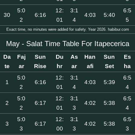
5:0
12:
3:1
6:5
30
6:16
4:03
5:40
2
01
4
5
Exact time, no minutes were added for safety. Year 2026. habibur.com
May - Salat Time Table For Itapecerica
Da
Faj
Sun
Du
As
Han
Sun
Es
te
ar
Rise
hr
ar
afi
Set
ha
5:0
12:
3:1
6:5
1
6:16
4:03
5:39
2
01
4
4
5:0
12:
3:1
6:5
2
6:17
4:02
5:38
2
01
3
4
5:0
12:
3:1
6:5
3
6:17
4:02
5:38
3
00
3
3