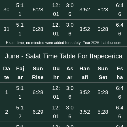
5:1
12:
3:0
6:4
30
6:28
3:52
5:28
1
01
6
6
5:1
12:
3:0
6:4
31
6:28
3:52
5:28
1
01
6
6
Exact time, no minutes were added for safety. Year 2026. habibur.com
June - Salat Time Table For Itapecerica
Da
Faj
Sun
Du
As
Han
Sun
Es
te
ar
Rise
hr
ar
afi
Set
ha
5:1
12:
3:0
6:4
1
6:28
3:52
5:28
1
01
6
6
5:1
12:
3:0
6:4
2
6:29
3:52
5:28
2
01
6
6