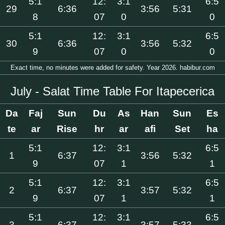
5:1
12:
3:1
6:5
29
6:36
3:56
5:31
8
07
0
0
5:1
12:
3:1
6:5
30
6:36
3:56
5:32
9
07
0
0
Exact time, no minutes were added for safety. Year 2026. habibur.com
July - Salat Time Table For Itapecerica
Da
Faj
Sun
Du
As
Han
Sun
Es
te
ar
Rise
hr
ar
afi
Set
ha
5:1
12:
3:1
6:5
1
6:37
3:56
5:32
9
07
1
1
5:1
12:
3:1
6:5
2
6:37
3:57
5:32
9
07
1
1
5:1
12:
3:1
6:5
3
6:37
3:57
5:33