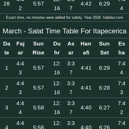
28
5:57
4:42
6:29
2
16
7
4
Exact time, no minutes were added for safety. Year 2026. habibur.com
March - Salat Time Table For Itapecerica
Da
Faj
Sun
Du
As
Han
Sun
Es
te
ar
Rise
hr
ar
afi
Set
ha
4:4
12:
3:3
7:4
1
5:57
4:41
6:29
3
16
7
4
4:4
12:
3:3
7:4
2
5:57
4:41
6:28
3
16
7
3
4:4
12:
3:3
7:4
3
5:58
4:40
6:27
4
16
7
2
4:4
12:
3:3
7:4
4
5:58
4:40
6:26