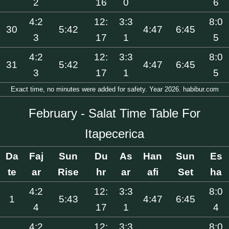
2
16
0
6
4:2
12:
3:3
8:0
30
5:42
4:47
6:45
3
17
1
5
4:2
12:
3:3
8:0
31
5:42
4:47
6:45
3
17
1
5
Exact time, no minutes were added for safety. Year 2026. habibur.com
February - Salat Time Table For
Itapecerica
Da
Faj
Sun
Du
As
Han
Sun
Es
te
ar
Rise
hr
ar
afi
Set
ha
4:2
12:
3:3
8:0
1
5:43
4:47
6:45
4
17
1
4
4:2
12:
3:3
8:0