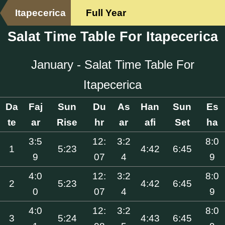
Itapecerica
Full Year
Salat Time Table For Itapecerica
January - Salat Time Table For
Itapecerica
Da
Faj
Sun
Du
As
Han
Sun
Es
te
ar
Rise
hr
ar
afi
Set
ha
3:5
12:
3:2
8:0
1
5:23
4:42
6:45
9
07
4
9
4:0
12:
3:2
8:0
2
5:23
4:42
6:45
0
07
4
9
4:0
12:
3:2
8:0
3
5:24
4:43
6:45