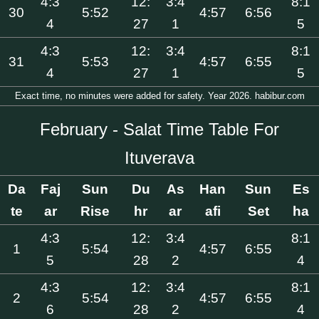
4:3
12:
3:4
8:1
30
5:52
4:57
6:56
4
27
1
5
4:3
12:
3:4
8:1
31
5:53
4:57
6:55
4
27
1
5
Exact time, no minutes were added for safety. Year 2026. habibur.com
February - Salat Time Table For
Ituverava
Da
Faj
Sun
Du
As
Han
Sun
Es
te
ar
Rise
hr
ar
afi
Set
ha
4:3
12:
3:4
8:1
1
5:54
4:57
6:55
5
28
2
4
4:3
12:
3:4
8:1
2
5:54
4:57
6:55
6
28
2
4