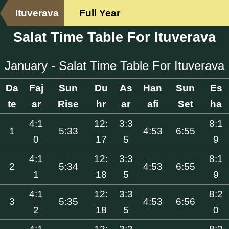
Ituverava
Full Year
Salat Time Table For Ituverava
January - Salat Time Table For Ituverava
Da
Faj
Sun
Du
As
Han
Sun
Es
te
ar
Rise
hr
ar
afi
Set
ha
4:1
12:
3:3
8:1
1
5:33
4:53
6:55
0
17
5
9
4:1
12:
3:3
8:1
2
5:34
4:53
6:55
1
18
5
9
4:1
12:
3:3
8:2
3
5:35
4:53
6:56
2
18
5
0