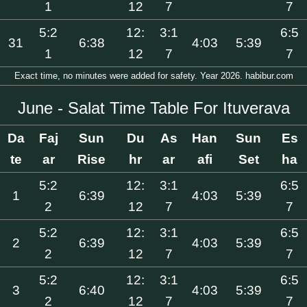
1
12
7
7
5:2
12:
3:1
6:5
31
6:38
4:03
5:39
1
12
7
7
Exact time, no minutes were added for safety. Year 2026. habibur.com
June - Salat Time Table For Ituverava
Da
Faj
Sun
Du
As
Han
Sun
Es
te
ar
Rise
hr
ar
afi
Set
ha
5:2
12:
3:1
6:5
1
6:39
4:03
5:39
2
12
7
7
5:2
12:
3:1
6:5
2
6:39
4:03
5:39
2
12
7
7
5:2
12:
3:1
6:5
3
6:40
4:03
5:39
2
12
7
7