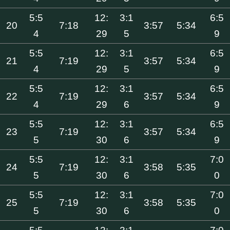
5:5
12:
3:1
6:5
20
7:18
3:57
5:34
4
29
5
9
5:5
12:
3:1
6:5
21
7:19
3:57
5:34
4
29
5
9
5:5
12:
3:1
6:5
22
7:19
3:57
5:34
4
29
6
9
5:5
12:
3:1
6:5
23
7:19
3:57
5:34
5
30
6
9
5:5
12:
3:1
7:0
24
7:19
3:58
5:35
5
30
6
0
5:5
12:
3:1
7:0
25
7:19
3:58
5:35
5
30
6
0