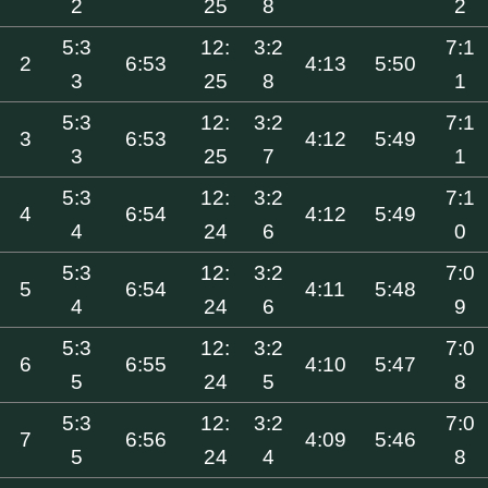
2
25
8
2
5:3
12:
3:2
7:1
2
6:53
4:13
5:50
3
25
8
1
5:3
12:
3:2
7:1
3
6:53
4:12
5:49
3
25
7
1
5:3
12:
3:2
7:1
4
6:54
4:12
5:49
4
24
6
0
5:3
12:
3:2
7:0
5
6:54
4:11
5:48
4
24
6
9
5:3
12:
3:2
7:0
6
6:55
4:10
5:47
5
24
5
8
5:3
12:
3:2
7:0
7
6:56
4:09
5:46
5
24
4
8