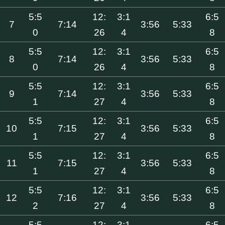
5:5
12:
3:1
6:5
7
7:14
3:56
5:33
0
26
4
8
5:5
12:
3:1
6:5
8
7:14
3:56
5:33
0
26
4
8
5:5
12:
3:1
6:5
9
7:14
3:56
5:33
1
27
4
8
5:5
12:
3:1
6:5
10
7:15
3:56
5:33
1
27
4
8
5:5
12:
3:1
6:5
11
7:15
3:56
5:33
1
27
4
8
5:5
12:
3:1
6:5
12
7:16
3:56
5:33
2
27
4
8
5:5
12:
3:1
6:5