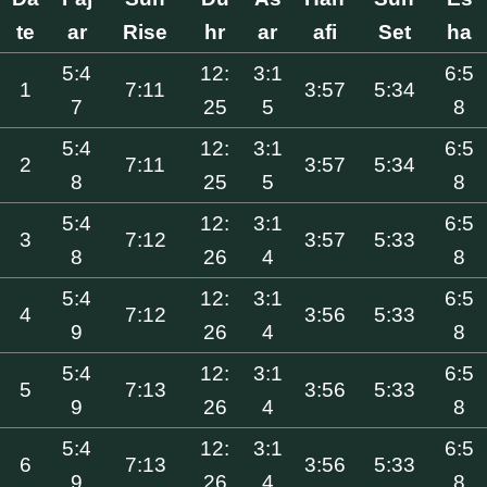
te
ar
Rise
hr
ar
afi
Set
ha
5:4
12:
3:1
6:5
1
7:11
3:57
5:34
7
25
5
8
5:4
12:
3:1
6:5
2
7:11
3:57
5:34
8
25
5
8
5:4
12:
3:1
6:5
3
7:12
3:57
5:33
8
26
4
8
5:4
12:
3:1
6:5
4
7:12
3:56
5:33
9
26
4
8
5:4
12:
3:1
6:5
5
7:13
3:56
5:33
9
26
4
8
5:4
12:
3:1
6:5
6
7:13
3:56
5:33
9
26
4
8