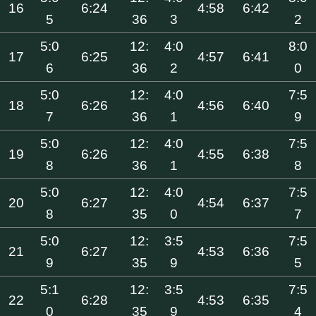
16
6:24
4:58
6:42
5
36
3
2
5:0
12:
4:0
8:0
17
6:25
4:57
6:41
6
36
2
0
5:0
12:
4:0
7:5
18
6:26
4:56
6:40
7
36
1
9
5:0
12:
4:0
7:5
19
6:26
4:55
6:38
8
36
1
8
5:0
12:
4:0
7:5
20
6:27
4:54
6:37
8
35
0
7
5:0
12:
3:5
7:5
21
6:27
4:53
6:36
9
35
9
5
5:1
12:
3:5
7:5
22
6:28
4:53
6:35
0
35
9
4