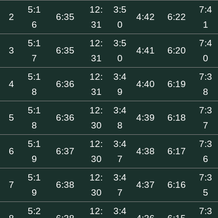
5:1
12:
3:5
7:4
2
6:35
4:42
6:22
6
31
0
1
5:1
12:
3:5
7:4
3
6:35
4:41
6:20
7
31
0
0
5:1
12:
3:4
7:3
4
6:36
4:40
6:19
8
31
9
8
5:1
12:
3:4
7:3
5
6:36
4:39
6:18
8
30
8
7
5:1
12:
3:4
7:3
6
6:37
4:38
6:17
9
30
7
6
5:1
12:
3:4
7:3
7
6:38
4:37
6:16
9
30
7
5
5:2
12:
3:4
7:3