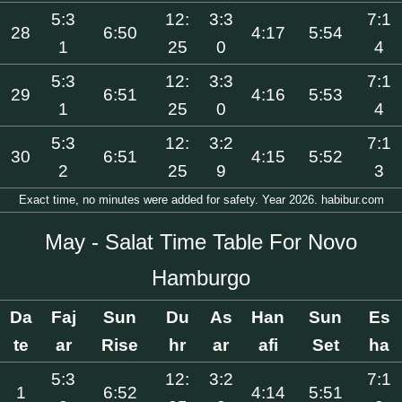
5:3
12:
3:3
7:1
28
6:50
4:17
5:54
1
25
0
4
5:3
12:
3:3
7:1
29
6:51
4:16
5:53
1
25
0
4
5:3
12:
3:2
7:1
30
6:51
4:15
5:52
2
25
9
3
Exact time, no minutes were added for safety. Year 2026. habibur.com
May - Salat Time Table For Novo
Hamburgo
Da
Faj
Sun
Du
As
Han
Sun
Es
te
ar
Rise
hr
ar
afi
Set
ha
5:3
12:
3:2
7:1
1
6:52
4:14
5:51