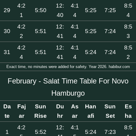
4:2
12:
4:1
8:5
29
5:50
5:25
7:25
1
40
4
4
4:2
12:
4:1
8:5
30
5:51
5:25
7:24
2
41
4
3
4:2
12:
4:1
8:5
31
5:51
5:24
7:24
4
41
4
2
Exact time, no minutes were added for safety. Year 2026. habibur.com
February - Salat Time Table For Novo
Hamburgo
Da
Faj
Sun
Du
As
Han
Sun
Es
te
ar
Rise
hr
ar
afi
Set
ha
4:2
12:
4:1
8:5
1
5:52
5:24
7:23