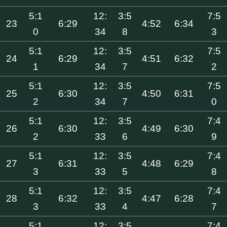
5:1
12:
3:5
7:5
23
6:29
4:52
6:34
0
34
8
3
5:1
12:
3:5
7:5
24
6:29
4:51
6:32
1
34
7
2
5:1
12:
3:5
7:5
25
6:30
4:50
6:31
2
34
7
0
5:1
12:
3:5
7:4
26
6:30
4:49
6:30
2
33
6
9
5:1
12:
3:5
7:4
27
6:31
4:48
6:29
3
33
5
8
5:1
12:
3:5
7:4
28
6:32
4:47
6:28
3
33
4
7
5:1
12:
3:5
7:4