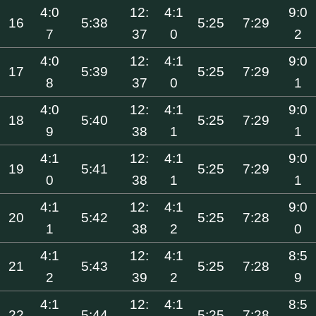
4:0
12:
4:1
9:0
16
5:38
5:25
7:29
7
37
0
2
4:0
12:
4:1
9:0
17
5:39
5:25
7:29
8
37
0
1
4:0
12:
4:1
9:0
18
5:40
5:25
7:29
9
38
1
1
4:1
12:
4:1
9:0
19
5:41
5:25
7:29
0
38
1
1
4:1
12:
4:1
9:0
20
5:42
5:25
7:28
1
38
2
0
4:1
12:
4:1
8:5
21
5:43
5:25
7:28
2
39
2
9
4:1
12:
4:1
8:5
22
5:44
5:25
7:28