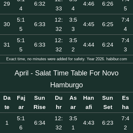
29
6:32
4:46
6:26
4
33
4
5
5:1
12:
3:5
7:4
30
6:33
4:45
6:25
5
32
3
4
5:1
12:
3:5
7:4
31
6:33
4:44
6:24
5
32
2
3
Exact time, no minutes were added for safety. Year 2026. habibur.com
April - Salat Time Table For Novo
Hamburgo
Da
Faj
Sun
Du
As
Han
Sun
Es
te
ar
Rise
hr
ar
afi
Set
ha
5:1
12:
3:5
7:4
1
6:34
4:43
6:23
6
32
1
2