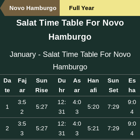
Novo Hamburgo
Full Year
Salat Time Table For Novo
Hamburgo
January - Salat Time Table For Novo
Hamburgo
Da
Faj
Sun
Du
As
Han
Sun
Es
te
ar
Rise
hr
ar
afi
Set
ha
3:5
12:
4:0
9:0
1
5:27
5:20
7:29
2
31
3
4
3:5
12:
4:0
9:0
2
5:27
5:21
7:29
3
31
3
4