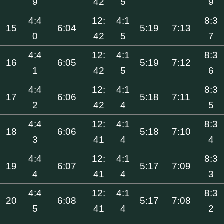
9
42
5
9
4:4
12:
4:1
8:3
15
6:04
5:19
7:13
0
42
5
7
4:4
12:
4:1
8:3
16
6:05
5:19
7:12
1
42
5
6
4:4
12:
4:1
8:3
17
6:06
5:18
7:11
2
42
4
5
4:4
12:
4:1
8:3
18
6:06
5:18
7:10
3
41
4
4
4:4
12:
4:1
8:3
19
6:07
5:17
7:09
4
41
4
3
4:4
12:
4:1
8:3
20
6:08
5:17
7:08
5
41
4
2