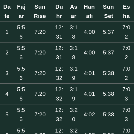
Da
Faj
Sun
Du
As
Han
Sun
Es
te
ar
Rise
hr
ar
afi
Set
ha
5:5
12:
3:1
7:0
1
7:20
4:00
5:37
6
31
8
2
5:5
12:
3:1
7:0
2
7:20
4:00
5:37
6
31
8
2
5:5
12:
3:1
7:0
3
7:20
4:01
5:38
6
32
9
2
5:5
12:
3:1
7:0
4
7:20
4:01
5:38
6
32
9
3
5:5
12:
3:2
7:0
5
7:20
4:02
5:38
6
32
0
3
5:5
12:
3:2
7:0