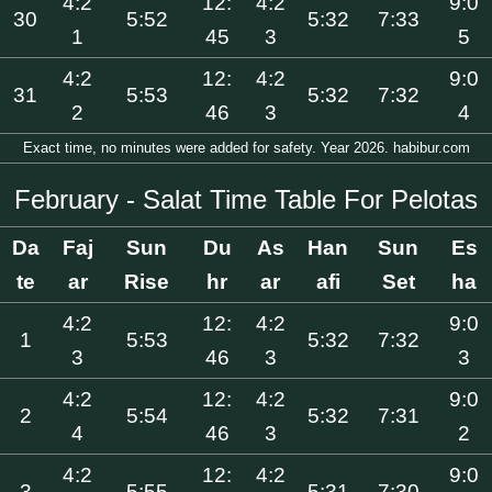
4:2
12:
4:2
9:0
30
5:52
5:32
7:33
1
45
3
5
4:2
12:
4:2
9:0
31
5:53
5:32
7:32
2
46
3
4
Exact time, no minutes were added for safety. Year 2026. habibur.com
February - Salat Time Table For Pelotas
Da
Faj
Sun
Du
As
Han
Sun
Es
te
ar
Rise
hr
ar
afi
Set
ha
4:2
12:
4:2
9:0
1
5:53
5:32
7:32
3
46
3
3
4:2
12:
4:2
9:0
2
5:54
5:32
7:31
4
46
3
2
4:2
12:
4:2
9:0
3
5:55
5:31
7:30