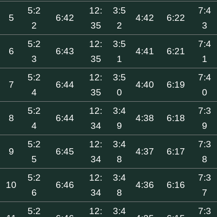
5:2
12:
3:5
7:4
5
6:42
4:42
6:22
2
35
2
3
5:2
12:
3:5
7:4
6
6:43
4:41
6:21
3
35
1
1
5:2
12:
3:5
7:4
7
6:44
4:40
6:19
4
35
0
0
5:2
12:
3:4
7:3
8
6:44
4:38
6:18
4
34
9
9
5:2
12:
3:4
7:3
9
6:45
4:37
6:17
5
34
8
8
5:2
12:
3:4
7:3
10
6:46
4:36
6:16
6
34
8
7
5:2
12:
3:4
7:3