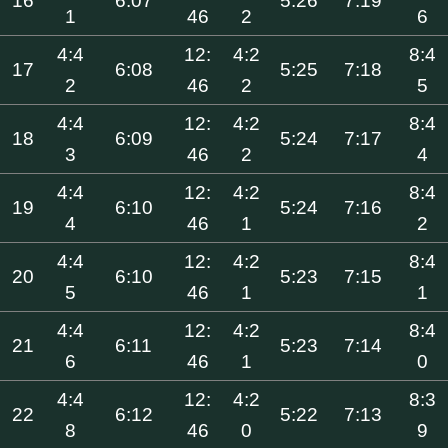
16
6:07
5:26
7:19
1
46
2
6
4:4
12:
4:2
8:4
17
6:08
5:25
7:18
2
46
2
5
4:4
12:
4:2
8:4
18
6:09
5:24
7:17
3
46
2
4
4:4
12:
4:2
8:4
19
6:10
5:24
7:16
4
46
1
2
4:4
12:
4:2
8:4
20
6:10
5:23
7:15
5
46
1
1
4:4
12:
4:2
8:4
21
6:11
5:23
7:14
6
46
1
0
4:4
12:
4:2
8:3
22
6:12
5:22
7:13
8
46
0
9