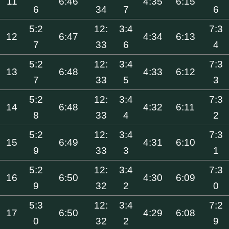
11
6:46
4:35
6:15
6
34
7
6
5:2
12:
3:4
7:3
12
6:47
4:34
6:13
7
33
6
4
5:2
12:
3:4
7:3
13
6:48
4:33
6:12
7
33
5
3
5:2
12:
3:4
7:3
14
6:48
4:32
6:11
8
33
4
2
5:2
12:
3:4
7:3
15
6:49
4:31
6:10
9
33
3
1
5:2
12:
3:4
7:3
16
6:50
4:30
6:09
9
32
2
0
5:3
12:
3:4
7:2
17
6:50
4:29
6:08
0
32
2
9