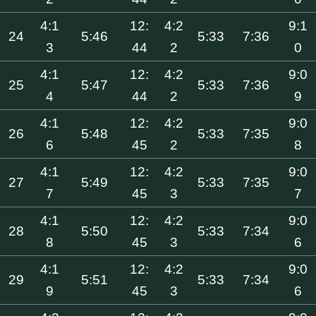
4:1
12:
4:2
9:1
24
5:46
5:33
7:36
3
44
2
0
4:1
12:
4:2
9:0
25
5:47
5:33
7:36
4
44
2
9
4:1
12:
4:2
9:0
26
5:48
5:33
7:35
6
45
2
8
4:1
12:
4:2
9:0
27
5:49
5:33
7:35
7
45
3
7
4:1
12:
4:2
9:0
28
5:50
5:33
7:34
8
45
3
6
4:1
12:
4:2
9:0
29
5:51
5:33
7:34
9
45
3
6