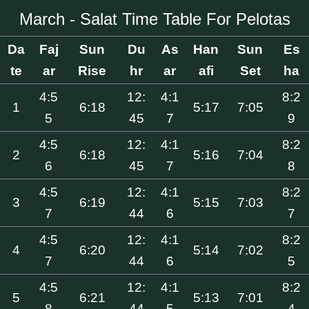
March - Salat Time Table For Pelotas
Da
Faj
Sun
Du
As
Han
Sun
Es
te
ar
Rise
hr
ar
afi
Set
ha
4:5
12:
4:1
8:2
1
6:18
5:17
7:05
5
45
7
9
4:5
12:
4:1
8:2
2
6:18
5:16
7:04
6
45
7
8
4:5
12:
4:1
8:2
3
6:19
5:15
7:03
7
44
6
7
4:5
12:
4:1
8:2
4
6:20
5:14
7:02
7
44
6
5
4:5
12:
4:1
8:2
5
6:21
5:13
7:01
8
44
5
4