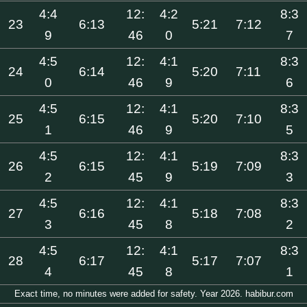
4:4
12:
4:2
8:3
23
6:13
5:21
7:12
9
46
0
7
4:5
12:
4:1
8:3
24
6:14
5:20
7:11
0
46
9
6
4:5
12:
4:1
8:3
25
6:15
5:20
7:10
1
46
9
5
4:5
12:
4:1
8:3
26
6:15
5:19
7:09
2
45
9
3
4:5
12:
4:1
8:3
27
6:16
5:18
7:08
3
45
8
2
4:5
12:
4:1
8:3
28
6:17
5:17
7:07
4
45
8
1
Exact time, no minutes were added for safety. Year 2026. habibur.com