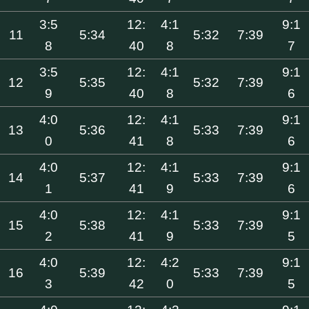
3:5
12:
4:1
9:1
11
5:34
5:32
7:39
8
40
8
7
3:5
12:
4:1
9:1
12
5:35
5:32
7:39
9
40
8
6
4:0
12:
4:1
9:1
13
5:36
5:33
7:39
0
41
8
6
4:0
12:
4:1
9:1
14
5:37
5:33
7:39
1
41
9
6
4:0
12:
4:1
9:1
15
5:38
5:33
7:39
2
41
9
5
4:0
12:
4:2
9:1
16
5:39
5:33
7:39
3
42
0
5