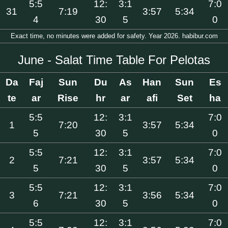
5:5
12:
3:1
7:0
31
7:19
3:57
5:34
4
30
5
0
Exact time, no minutes were added for safety. Year 2026. habibur.com
June - Salat Time Table For Pelotas
Da
Faj
Sun
Du
As
Han
Sun
Es
te
ar
Rise
hr
ar
afi
Set
ha
5:5
12:
3:1
7:0
1
7:20
3:57
5:34
5
30
5
0
5:5
12:
3:1
7:0
2
7:21
3:57
5:34
5
30
5
0
5:5
12:
3:1
7:0
3
7:21
3:56
5:34
6
30
5
0
5:5
12:
3:1
7:0