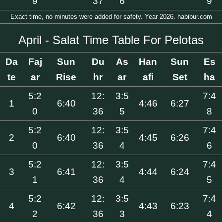
9
37
6
9
Exact time, no minutes were added for safety. Year 2026. habibur.com
April - Salat Time Table For Pelotas
Da
Faj
Sun
Du
As
Han
Sun
Es
te
ar
Rise
hr
ar
afi
Set
ha
5:2
12:
3:5
7:4
1
6:40
4:46
6:27
0
36
5
8
5:2
12:
3:5
7:4
2
6:40
4:45
6:26
0
36
4
6
5:2
12:
3:5
7:4
3
6:41
4:44
6:24
1
36
4
5
5:2
12:
3:5
7:4
4
6:42
4:43
6:23
2
36
3
4