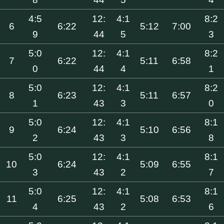
4:5
12:
4:1
8:2
6
6:22
5:12
7:00
9
44
5
3
5:0
12:
4:1
8:2
7
6:22
5:11
6:58
0
44
4
1
5:0
12:
4:1
8:2
8
6:23
5:11
6:57
1
43
3
0
5:0
12:
4:1
8:1
9
6:24
5:10
6:56
2
43
3
8
5:0
12:
4:1
8:1
10
6:24
5:09
6:55
3
43
2
7
5:0
12:
4:1
8:1
11
6:25
5:08
6:53
4
43
2
6