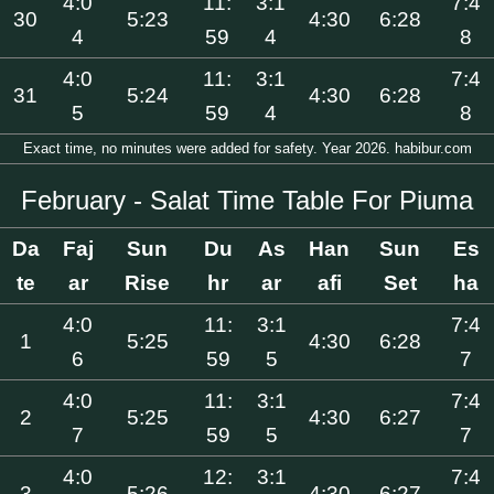
4:0
11:
3:1
7:4
30
5:23
4:30
6:28
4
59
4
8
4:0
11:
3:1
7:4
31
5:24
4:30
6:28
5
59
4
8
Exact time, no minutes were added for safety. Year 2026. habibur.com
February - Salat Time Table For Piuma
Da
Faj
Sun
Du
As
Han
Sun
Es
te
ar
Rise
hr
ar
afi
Set
ha
4:0
11:
3:1
7:4
1
5:25
4:30
6:28
6
59
5
7
4:0
11:
3:1
7:4
2
5:25
4:30
6:27
7
59
5
7
4:0
12:
3:1
7:4
3
5:26
4:30
6:27