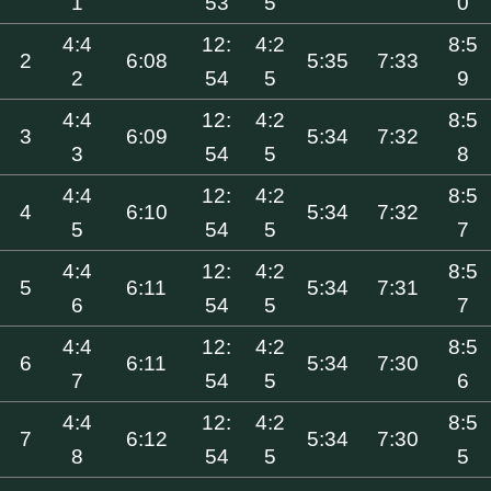
1
53
5
0
4:4
12:
4:2
8:5
2
6:08
5:35
7:33
2
54
5
9
4:4
12:
4:2
8:5
3
6:09
5:34
7:32
3
54
5
8
4:4
12:
4:2
8:5
4
6:10
5:34
7:32
5
54
5
7
4:4
12:
4:2
8:5
5
6:11
5:34
7:31
6
54
5
7
4:4
12:
4:2
8:5
6
6:11
5:34
7:30
7
54
5
6
4:4
12:
4:2
8:5
7
6:12
5:34
7:30
8
54
5
5