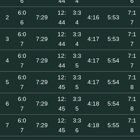
6
44
4
6
6:0
12:
3:3
7:1
2
7:29
4:16
5:53
6
44
4
7
6:0
12:
3:3
7:1
3
7:29
4:17
5:53
7
44
4
7
6:0
12:
3:3
7:1
4
7:29
4:17
5:54
7
44
5
7
6:0
12:
3:3
7:1
5
7:29
4:17
5:54
7
45
5
8
6:0
12:
3:3
7:1
6
7:29
4:18
5:54
7
45
5
8
6:0
12:
3:3
7:1
7
7:29
4:18
5:55
7
45
6
8