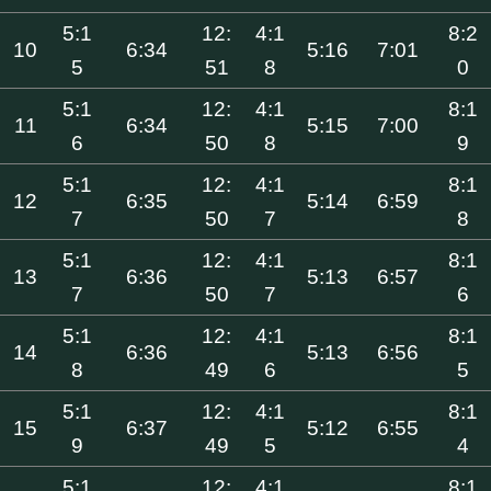
5:1
12:
4:1
8:2
10
6:34
5:16
7:01
5
51
8
0
5:1
12:
4:1
8:1
11
6:34
5:15
7:00
6
50
8
9
5:1
12:
4:1
8:1
12
6:35
5:14
6:59
7
50
7
8
5:1
12:
4:1
8:1
13
6:36
5:13
6:57
7
50
7
6
5:1
12:
4:1
8:1
14
6:36
5:13
6:56
8
49
6
5
5:1
12:
4:1
8:1
15
6:37
5:12
6:55
9
49
5
4
5:1
12:
4:1
8:1