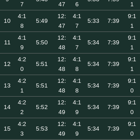
7
47
6
1
4:1
12:
4:1
9:1
10
5:49
5:33
7:39
8
47
7
1
4:1
12:
4:1
9:1
11
5:50
5:34
7:39
9
48
7
1
4:2
12:
4:1
9:1
12
5:51
5:34
7:39
0
48
8
1
4:2
12:
4:1
9:1
13
5:51
5:34
7:39
1
48
8
0
4:2
12:
4:1
9:1
14
5:52
5:34
7:39
2
49
9
0
4:2
12:
4:1
9:1
15
5:53
5:34
7:39
3
49
9
0