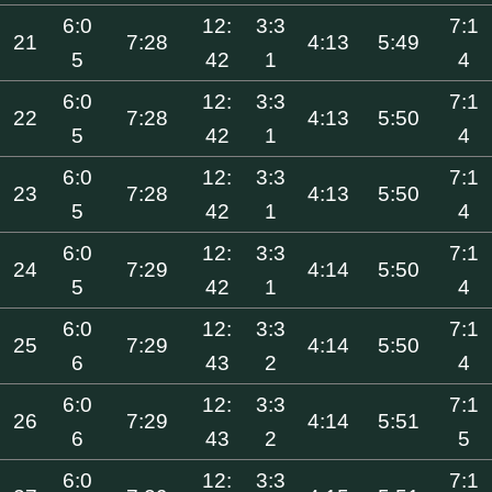
6:0
12:
3:3
7:1
21
7:28
4:13
5:49
5
42
1
4
6:0
12:
3:3
7:1
22
7:28
4:13
5:50
5
42
1
4
6:0
12:
3:3
7:1
23
7:28
4:13
5:50
5
42
1
4
6:0
12:
3:3
7:1
24
7:29
4:14
5:50
5
42
1
4
6:0
12:
3:3
7:1
25
7:29
4:14
5:50
6
43
2
4
6:0
12:
3:3
7:1
26
7:29
4:14
5:51
6
43
2
5
6:0
12:
3:3
7:1