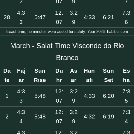
2
07
9
7
4:3
12:
3:2
7:3
28
5:47
4:33
6:21
3
07
9
6
Exact time, no minutes were added for safety. Year 2026. habibur.com
March - Salat Time Visconde do Rio
Branco
Da
Faj
Sun
Du
As
Han
Sun
Es
te
ar
Rise
hr
ar
afi
Set
ha
4:3
12:
3:2
7:3
1
5:48
4:33
6:20
3
07
9
5
4:3
12:
3:2
7:3
2
5:48
4:32
6:19
4
07
9
4
4:3
12:
3:2
7:3