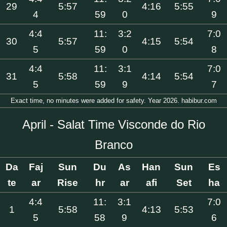
29
5:57
4:16
5:55
4
59
0
9
4:4
11:
3:2
7:0
30
5:57
4:15
5:54
5
59
0
8
4:4
11:
3:1
7:0
31
5:58
4:14
5:54
5
59
9
7
Exact time, no minutes were added for safety. Year 2026. habibur.com
April - Salat Time Visconde do Rio
Branco
Da
Faj
Sun
Du
As
Han
Sun
Es
te
ar
Rise
hr
ar
afi
Set
ha
4:4
11:
3:1
7:0
1
5:58
4:13
5:53
5
58
9
6