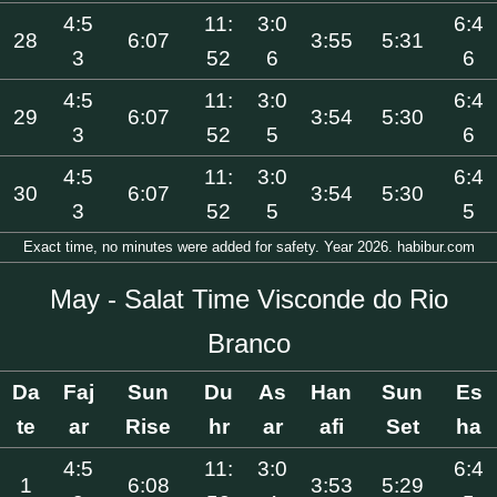
4:5
11:
3:0
6:4
28
6:07
3:55
5:31
3
52
6
6
4:5
11:
3:0
6:4
29
6:07
3:54
5:30
3
52
5
6
4:5
11:
3:0
6:4
30
6:07
3:54
5:30
3
52
5
5
Exact time, no minutes were added for safety. Year 2026. habibur.com
May - Salat Time Visconde do Rio
Branco
Da
Faj
Sun
Du
As
Han
Sun
Es
te
ar
Rise
hr
ar
afi
Set
ha
4:5
11:
3:0
6:4
1
6:08
3:53
5:29