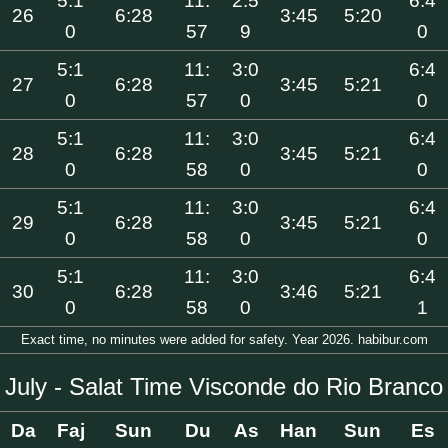
5:1
11:
2:5
6:4
26
6:28
3:45
5:20
0
57
9
0
5:1
11:
3:0
6:4
27
6:28
3:45
5:21
0
57
0
0
5:1
11:
3:0
6:4
28
6:28
3:45
5:21
0
58
0
0
5:1
11:
3:0
6:4
29
6:28
3:45
5:21
0
58
0
0
5:1
11:
3:0
6:4
30
6:28
3:46
5:21
0
58
0
1
Exact time, no minutes were added for safety. Year 2026. habibur.com
July - Salat Time Visconde do Rio Branco
Da
Faj
Sun
Du
As
Han
Sun
Es