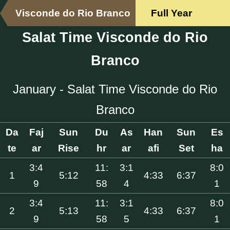
Visconde do Rio Branco
Full Year
Salat Time Visconde do Rio
Branco
January - Salat Time Visconde do Rio
Branco
Da
Faj
Sun
Du
As
Han
Sun
Es
te
ar
Rise
hr
ar
afi
Set
ha
3:4
11:
3:1
8:0
1
5:12
4:33
6:37
9
58
4
1
3:4
11:
3:1
8:0
2
5:13
4:33
6:37
9
58
5
1