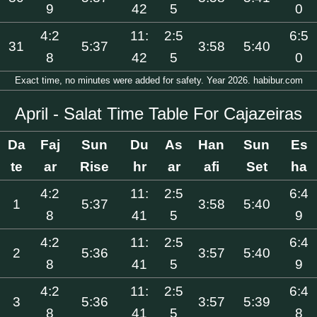
9
42
5
0
4:2
11:
2:5
6:5
31
5:37
3:58
5:40
8
42
5
0
Exact time, no minutes were added for safety. Year 2026. habibur.com
April - Salat Time Table For Cajazeiras
Da
Faj
Sun
Du
As
Han
Sun
Es
te
ar
Rise
hr
ar
afi
Set
ha
4:2
11:
2:5
6:4
1
5:37
3:58
5:40
8
41
5
9
4:2
11:
2:5
6:4
2
5:36
3:57
5:40
8
41
5
9
4:2
11:
2:5
6:4
3
5:36
3:57
5:39
8
41
5
8