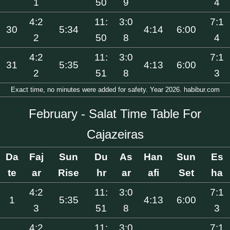
1
50
9
4
4:2
11:
3:0
7:1
30
5:34
4:14
6:00
2
50
8
4
4:2
11:
3:0
7:1
31
5:35
4:13
6:00
2
51
8
3
Exact time, no minutes were added for safety. Year 2026. habibur.com
February - Salat Time Table For
Cajazeiras
Da
Faj
Sun
Du
As
Han
Sun
Es
te
ar
Rise
hr
ar
afi
Set
ha
4:2
11:
3:0
7:1
1
5:35
4:13
6:00
3
51
8
3
4:2
11:
3:0
7:1