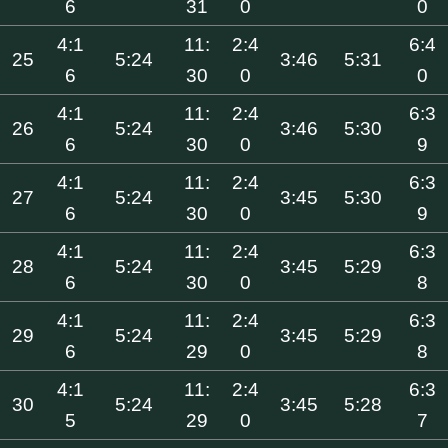
6
31
0
0
4:1
11:
2:4
6:4
25
5:24
3:46
5:31
6
30
0
0
4:1
11:
2:4
6:3
26
5:24
3:46
5:30
6
30
0
9
4:1
11:
2:4
6:3
27
5:24
3:45
5:30
6
30
0
9
4:1
11:
2:4
6:3
28
5:24
3:45
5:29
6
30
0
8
4:1
11:
2:4
6:3
29
5:24
3:45
5:29
6
29
0
8
4:1
11:
2:4
6:3
30
5:24
3:45
5:28
5
29
0
7