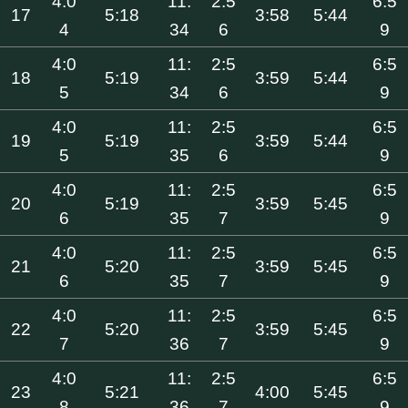
4:0
11:
2:5
6:5
17
5:18
3:58
5:44
4
34
6
9
4:0
11:
2:5
6:5
18
5:19
3:59
5:44
5
34
6
9
4:0
11:
2:5
6:5
19
5:19
3:59
5:44
5
35
6
9
4:0
11:
2:5
6:5
20
5:19
3:59
5:45
6
35
7
9
4:0
11:
2:5
6:5
21
5:20
3:59
5:45
6
35
7
9
4:0
11:
2:5
6:5
22
5:20
3:59
5:45
7
36
7
9
4:0
11:
2:5
6:5
23
5:21
4:00
5:45
8
36
7
9