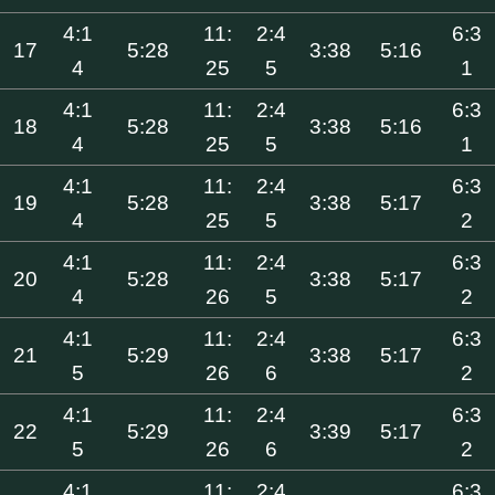
4:1
11:
2:4
6:3
17
5:28
3:38
5:16
4
25
5
1
4:1
11:
2:4
6:3
18
5:28
3:38
5:16
4
25
5
1
4:1
11:
2:4
6:3
19
5:28
3:38
5:17
4
25
5
2
4:1
11:
2:4
6:3
20
5:28
3:38
5:17
4
26
5
2
4:1
11:
2:4
6:3
21
5:29
3:38
5:17
5
26
6
2
4:1
11:
2:4
6:3
22
5:29
3:39
5:17
5
26
6
2
4:1
11:
2:4
6:3