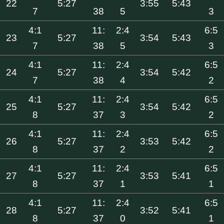
22
5:27
3:55
5:43
7
38
5
3
4:1
11:
2:4
6:5
23
5:27
3:54
5:43
7
38
5
3
4:1
11:
2:4
6:5
24
5:27
3:54
5:42
7
38
4
2
4:1
11:
2:4
6:5
25
5:27
3:54
5:42
8
37
3
2
4:1
11:
2:4
6:5
26
5:27
3:53
5:42
8
37
2
2
4:1
11:
2:4
6:5
27
5:27
3:53
5:41
8
37
1
1
4:1
11:
2:4
6:5
28
5:27
3:52
5:41
8
37
0
1