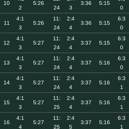
10
5:26
3:36
5:15
2
24
3
0
4:1
11:
2:4
6:3
11
5:26
3:36
5:15
3
24
4
0
4:1
11:
2:4
6:3
12
5:27
3:37
5:15
3
24
4
0
4:1
11:
2:4
6:3
13
5:27
3:37
5:16
3
24
4
0
4:1
11:
2:4
6:3
14
5:27
3:37
5:16
3
24
4
1
4:1
11:
2:4
6:3
15
5:27
3:37
5:16
3
25
4
1
4:1
11:
2:4
6:3
16
5:27
3:37
5:16
4
25
5
1