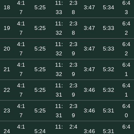
4:1
11:
2:3
6:4
18
5:25
3:47
5:34
7
33
8
3
4:1
11:
2:3
6:4
19
5:25
3:47
5:33
7
32
8
2
4:1
11:
2:3
6:4
20
5:25
3:47
5:33
7
32
9
2
4:1
11:
2:3
6:4
21
5:25
3:47
5:32
7
32
9
1
4:1
11:
2:3
6:4
22
5:25
3:46
5:32
7
31
9
1
4:1
11:
2:3
6:4
23
5:25
3:46
5:31
7
31
9
0
4:1
11:
2:4
6:4
24
5:24
3:46
5:31