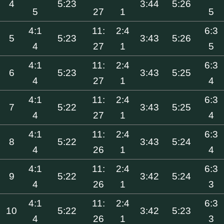
4
5:23
3:44
5:26
5
27
1
5
4:1
11:
2:4
6:3
5
5:23
3:43
5:26
4
27
1
5
4:1
11:
2:4
6:3
6
5:23
3:43
5:25
4
27
1
4
4:1
11:
2:4
6:3
7
5:22
3:43
5:25
4
27
1
4
4:1
11:
2:4
6:3
8
5:22
3:43
5:24
4
26
1
4
4:1
11:
2:4
6:3
9
5:22
3:42
5:24
4
26
1
3
4:1
11:
2:4
6:3
10
5:22
3:42
5:23
4
26
1
3