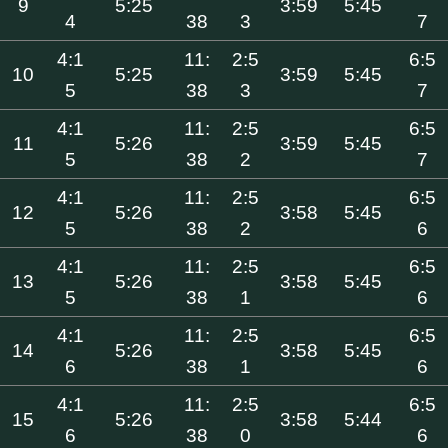
9
5:25
3:59
5:45
4
38
3
7
4:1
11:
2:5
6:5
10
5:25
3:59
5:45
5
38
3
7
4:1
11:
2:5
6:5
11
5:26
3:59
5:45
5
38
2
7
4:1
11:
2:5
6:5
12
5:26
3:58
5:45
5
38
2
6
4:1
11:
2:5
6:5
13
5:26
3:58
5:45
5
38
1
6
4:1
11:
2:5
6:5
14
5:26
3:58
5:45
6
38
1
6
4:1
11:
2:5
6:5
15
5:26
3:58
5:44
6
38
0
6