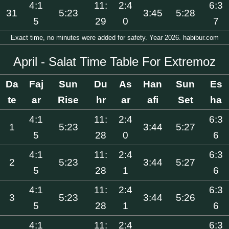
4:1
11:
2:4
6:3
31
5:23
3:45
5:28
5
29
0
7
Exact time, no minutes were added for safety. Year 2026. habibur.com
April - Salat Time Table For Extremoz
Da
Faj
Sun
Du
As
Han
Sun
Es
te
ar
Rise
hr
ar
afi
Set
ha
4:1
11:
2:4
6:3
1
5:23
3:44
5:27
5
28
0
6
4:1
11:
2:4
6:3
2
5:23
3:44
5:27
5
28
1
6
4:1
11:
2:4
6:3
3
5:23
3:44
5:26
5
28
1
6
4:1
11:
2:4
6:3