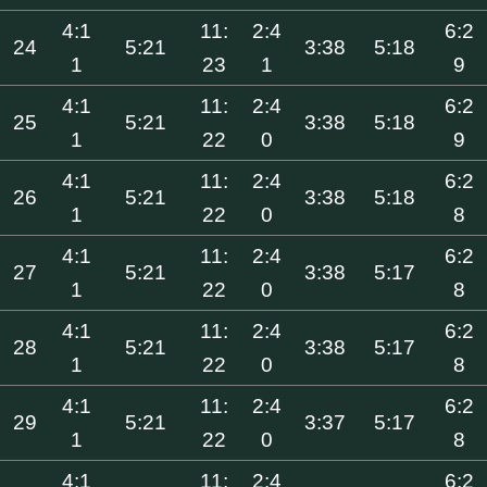
4:1
11:
2:4
6:2
24
5:21
3:38
5:18
1
23
1
9
4:1
11:
2:4
6:2
25
5:21
3:38
5:18
1
22
0
9
4:1
11:
2:4
6:2
26
5:21
3:38
5:18
1
22
0
8
4:1
11:
2:4
6:2
27
5:21
3:38
5:17
1
22
0
8
4:1
11:
2:4
6:2
28
5:21
3:38
5:17
1
22
0
8
4:1
11:
2:4
6:2
29
5:21
3:37
5:17
1
22
0
8
4:1
11:
2:4
6:2