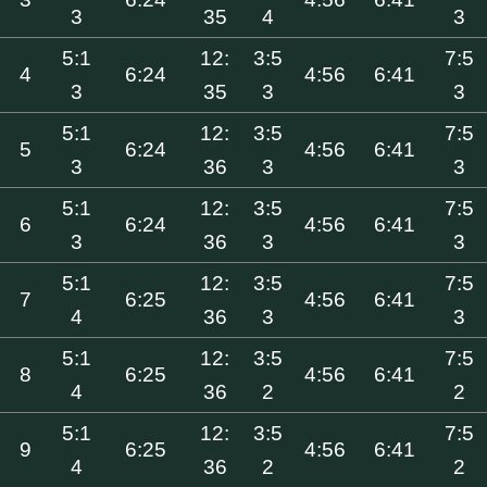
3
35
4
3
5:1
12:
3:5
7:5
4
6:24
4:56
6:41
3
35
3
3
5:1
12:
3:5
7:5
5
6:24
4:56
6:41
3
36
3
3
5:1
12:
3:5
7:5
6
6:24
4:56
6:41
3
36
3
3
5:1
12:
3:5
7:5
7
6:25
4:56
6:41
4
36
3
3
5:1
12:
3:5
7:5
8
6:25
4:56
6:41
4
36
2
2
5:1
12:
3:5
7:5
9
6:25
4:56
6:41
4
36
2
2