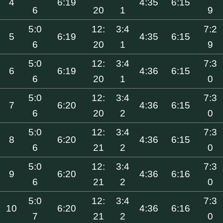
4
6:19
4:35
6:15
6
20
1
9
5:0
12:
3:4
7:2
5
6:19
4:35
6:15
6
20
1
9
5:0
12:
3:4
7:3
6
6:19
4:36
6:15
6
20
1
0
5:0
12:
3:4
7:3
7
6:20
4:36
6:15
6
20
2
0
5:0
12:
3:4
7:3
8
6:20
4:36
6:15
6
21
2
0
5:0
12:
3:4
7:3
9
6:20
4:36
6:16
6
21
2
0
5:0
12:
3:4
7:3
10
6:20
4:36
6:16
7
21
2
0