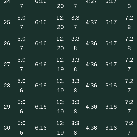
24
6:16
4:37
6:17
7
20
7
8
5:0
12:
3:3
7:2
25
6:16
4:37
6:17
7
20
7
8
5:0
12:
3:3
7:2
26
6:16
4:36
6:17
7
20
8
8
5:0
12:
3:3
7:2
27
6:16
4:36
6:17
7
19
8
7
5:0
12:
3:3
7:2
28
6:16
4:36
6:16
6
19
8
7
5:0
12:
3:3
7:2
29
6:16
4:36
6:16
6
19
8
7
5:0
12:
3:3
7:2
30
6:16
4:36
6:16
6
19
8
7