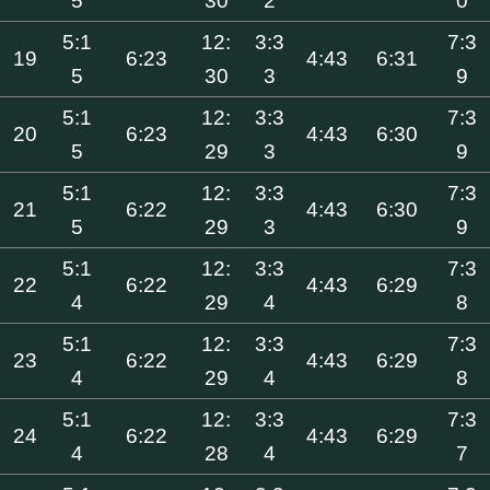
5
30
2
0
5:1
12:
3:3
7:3
19
6:23
4:43
6:31
5
30
3
9
5:1
12:
3:3
7:3
20
6:23
4:43
6:30
5
29
3
9
5:1
12:
3:3
7:3
21
6:22
4:43
6:30
5
29
3
9
5:1
12:
3:3
7:3
22
6:22
4:43
6:29
4
29
4
8
5:1
12:
3:3
7:3
23
6:22
4:43
6:29
4
29
4
8
5:1
12:
3:3
7:3
24
6:22
4:43
6:29
4
28
4
7