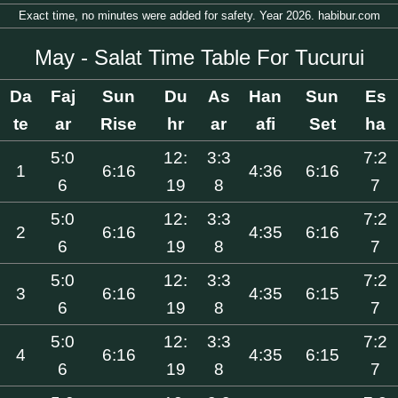
Exact time, no minutes were added for safety. Year 2026. habibur.com
May - Salat Time Table For Tucurui
Da
Faj
Sun
Du
As
Han
Sun
Es
te
ar
Rise
hr
ar
afi
Set
ha
5:0
12:
3:3
7:2
1
6:16
4:36
6:16
6
19
8
7
5:0
12:
3:3
7:2
2
6:16
4:35
6:16
6
19
8
7
5:0
12:
3:3
7:2
3
6:16
4:35
6:15
6
19
8
7
5:0
12:
3:3
7:2
4
6:16
4:35
6:15
6
19
8
7