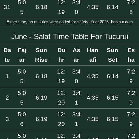
5:0
12:
3:4
7:2
31
6:18
4:35
6:14
5
19
0
8
Exact time, no minutes were added for safety. Year 2026. habibur.com
June - Salat Time Table For Tucurui
Da
Faj
Sun
Du
As
Han
Sun
Es
te
ar
Rise
hr
ar
afi
Set
ha
5:0
12:
3:4
7:2
1
6:18
4:35
6:14
5
19
0
9
5:0
12:
3:4
7:2
2
6:19
4:35
6:15
5
20
1
9
5:0
12:
3:4
7:2
3
6:19
4:35
6:15
6
20
1
9
5:0
12:
3:4
7:2