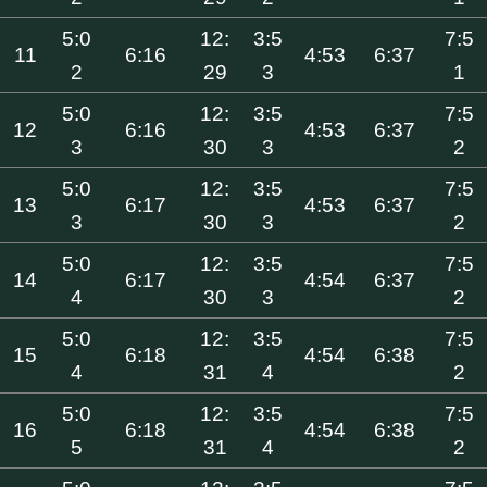
5:0
12:
3:5
7:5
11
6:16
4:53
6:37
2
29
3
1
5:0
12:
3:5
7:5
12
6:16
4:53
6:37
3
30
3
2
5:0
12:
3:5
7:5
13
6:17
4:53
6:37
3
30
3
2
5:0
12:
3:5
7:5
14
6:17
4:54
6:37
4
30
3
2
5:0
12:
3:5
7:5
15
6:18
4:54
6:38
4
31
4
2
5:0
12:
3:5
7:5
16
6:18
4:54
6:38
5
31
4
2