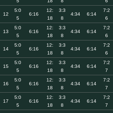
5
18
8
6
5:0
12:
3:3
7:2
12
6:16
4:34
6:14
5
18
8
6
5:0
12:
3:3
7:2
13
6:16
4:34
6:14
5
18
8
6
5:0
12:
3:3
7:2
14
6:16
4:34
6:14
5
18
8
6
5:0
12:
3:3
7:2
15
6:16
4:34
6:14
5
18
8
7
5:0
12:
3:3
7:2
16
6:16
4:34
6:14
5
18
8
7
5:0
12:
3:3
7:2
17
6:16
4:34
6:14
5
18
8
7