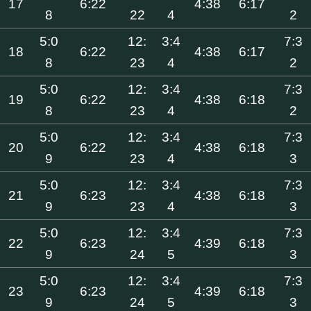
17
6:22
4:38
6:17
8
22
4
2
5:0
12:
3:4
7:3
18
6:22
4:38
6:17
8
23
4
2
5:0
12:
3:4
7:3
19
6:22
4:38
6:18
8
23
4
2
5:0
12:
3:4
7:3
20
6:22
4:38
6:18
9
23
4
3
5:0
12:
3:4
7:3
21
6:23
4:38
6:18
9
23
4
3
5:0
12:
3:4
7:3
22
6:23
4:39
6:18
9
24
5
3
5:0
12:
3:4
7:3
23
6:23
4:39
6:18
9
24
5
3