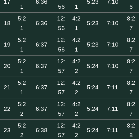
17
6:36
5:23
7:10
1
56
1
6
5:2
12:
4:2
8:2
18
6:36
5:23
7:10
1
56
1
7
5:2
12:
4:2
8:2
19
6:37
5:23
7:10
1
56
1
7
5:2
12:
4:2
8:2
20
6:37
5:24
7:10
1
57
2
7
5:2
12:
4:2
8:2
21
6:37
5:24
7:11
1
57
2
7
5:2
12:
4:2
8:2
22
6:37
5:24
7:11
2
57
2
7
5:2
12:
4:2
8:2
23
6:38
5:24
7:11
2
57
2
8