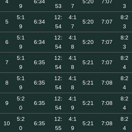
4
6:34
5:20
7:07
9
53
7
3
5:1
12:
4:1
8:2
5
6:34
5:20
7:07
9
54
7
3
5:1
12:
4:1
8:2
6
6:34
5:20
7:07
9
54
8
3
5:1
12:
4:1
8:2
7
6:35
5:21
7:07
9
54
8
4
5:1
12:
4:1
8:2
8
6:35
5:21
7:08
9
54
8
4
5:2
12:
4:1
8:2
9
6:35
5:21
7:08
0
54
9
4
5:2
12:
4:1
8:2
10
6:35
5:21
7:08
0
55
9
4