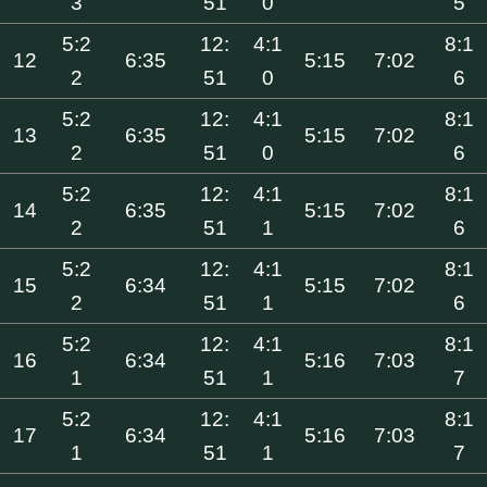
3
51
0
5
5:2
12:
4:1
8:1
12
6:35
5:15
7:02
2
51
0
6
5:2
12:
4:1
8:1
13
6:35
5:15
7:02
2
51
0
6
5:2
12:
4:1
8:1
14
6:35
5:15
7:02
2
51
1
6
5:2
12:
4:1
8:1
15
6:34
5:15
7:02
2
51
1
6
5:2
12:
4:1
8:1
16
6:34
5:16
7:03
1
51
1
7
5:2
12:
4:1
8:1
17
6:34
5:16
7:03
1
51
1
7