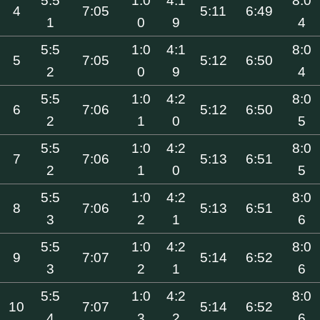
5:5
1:0
4:1
8:0
4
7:05
5:11
6:49
1
0
9
4
5:5
1:0
4:1
8:0
5
7:05
5:12
6:50
2
0
9
4
5:5
1:0
4:2
8:0
6
7:06
5:12
6:50
2
1
0
5
5:5
1:0
4:2
8:0
7
7:06
5:13
6:51
2
1
0
5
5:5
1:0
4:2
8:0
8
7:06
5:13
6:51
3
2
1
6
5:5
1:0
4:2
8:0
9
7:07
5:14
6:52
3
2
1
6
5:5
1:0
4:2
8:0
10
7:07
5:14
6:52
4
3
2
6