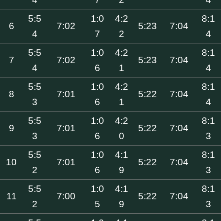
5:5
1:0
4:2
8:1
6
7:02
5:23
7:04
4
7
2
4
5:5
1:0
4:2
8:1
7
7:02
5:23
7:04
4
6
1
4
5:5
1:0
4:2
8:1
8
7:01
5:22
7:04
3
6
1
4
5:5
1:0
4:2
8:1
9
7:01
5:22
7:04
3
6
0
3
5:5
1:0
4:1
8:1
10
7:01
5:22
7:04
2
6
9
3
5:5
1:0
4:1
8:1
11
7:00
5:22
7:04
2
5
9
3