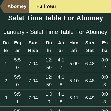
Abomey
Full Year
Salat Time Table For Abomey
January - Salat Time Table For Abomey
Da
Faj
Sun
Du
As
Han
Sun
Es
te
ar
Rise
hr
ar
afi
Set
ha
5:5
12:
4:1
8:0
1
7:04
5:09
6:48
0
59
7
2
5:5
12:
4:1
8:0
2
7:04
5:10
6:48
0
59
8
3
5:5
1:0
4:1
8:0
3
7:04
5:11
6:49
1
0
8
3