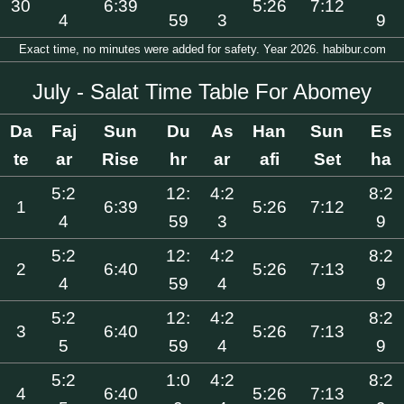
30
6:39
5:26
7:12
4
59
3
9
Exact time, no minutes were added for safety. Year 2026. habibur.com
July - Salat Time Table For Abomey
Da
Faj
Sun
Du
As
Han
Sun
Es
te
ar
Rise
hr
ar
afi
Set
ha
5:2
12:
4:2
8:2
1
6:39
5:26
7:12
4
59
3
9
5:2
12:
4:2
8:2
2
6:40
5:26
7:13
4
59
4
9
5:2
12:
4:2
8:2
3
6:40
5:26
7:13
5
59
4
9
5:2
1:0
4:2
8:2
4
6:40
5:26
7:13