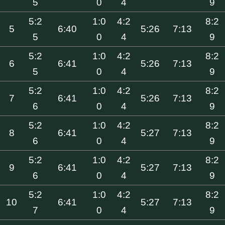
5
0
4
9
5:2
1:0
4:2
8:2
5
6:40
5:26
7:13
5
0
4
9
5:2
1:0
4:2
8:2
6
6:41
5:26
7:13
5
0
4
9
5:2
1:0
4:2
8:2
7
6:41
5:26
7:13
6
0
4
9
5:2
1:0
4:2
8:2
8
6:41
5:27
7:13
6
0
4
9
5:2
1:0
4:2
8:2
9
6:41
5:27
7:13
6
0
4
9
5:2
1:0
4:2
8:2
10
6:41
5:27
7:13
7
0
4
9