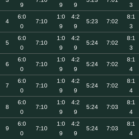
9
9
9
3
6:0
1:0
4:2
8:1
4
7:10
5:23
7:02
0
9
9
3
6:0
1:0
4:2
8:1
5
7:10
5:24
7:02
0
9
9
3
6:0
1:0
4:2
8:1
6
7:10
5:24
7:02
0
9
9
4
6:0
1:0
4:2
8:1
7
7:10
5:24
7:02
0
9
9
4
6:0
1:0
4:2
8:1
8
7:10
5:24
7:03
0
9
9
4
6:0
1:0
4:2
8:1
9
7:10
5:24
7:03
0
9
9
4