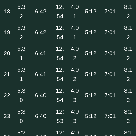
5:3
12:
4:0
8:1
18
6:42
5:12
7:01
2
54
1
2
5:3
12:
4:0
8:1
19
6:42
5:12
7:01
2
54
1
2
5:3
12:
4:0
8:1
20
6:41
5:12
7:01
1
54
2
2
5:3
12:
4:0
8:1
21
6:41
5:12
7:01
1
54
2
2
5:3
12:
4:0
8:1
22
6:40
5:12
7:01
0
54
3
2
5:3
12:
4:0
8:1
23
6:40
5:12
7:01
0
53
3
2
5:2
12:
4:0
8:1