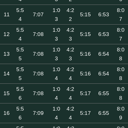
5:5
1:0
4:2
8:0
11
7:07
5:15
6:53
4
3
2
7
5:5
1:0
4:2
8:0
12
7:08
5:15
6:53
4
3
3
7
5:5
1:0
4:2
8:0
13
7:08
5:16
6:54
5
3
3
8
5:5
1:0
4:2
8:0
14
7:08
5:16
6:54
5
4
4
8
5:5
1:0
4:2
8:0
15
7:08
5:17
6:55
6
4
4
8
5:5
1:0
4:2
8:0
16
7:09
5:17
6:55
6
4
4
9