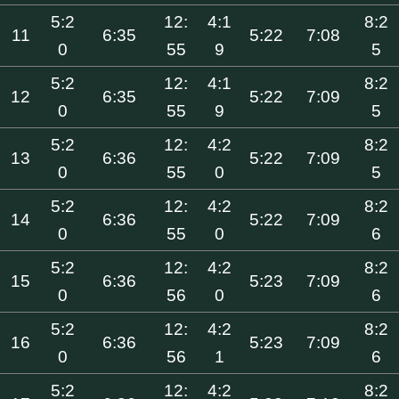
5:2
12:
4:1
8:2
11
6:35
5:22
7:08
0
55
9
5
5:2
12:
4:1
8:2
12
6:35
5:22
7:09
0
55
9
5
5:2
12:
4:2
8:2
13
6:36
5:22
7:09
0
55
0
5
5:2
12:
4:2
8:2
14
6:36
5:22
7:09
0
55
0
6
5:2
12:
4:2
8:2
15
6:36
5:23
7:09
0
56
0
6
5:2
12:
4:2
8:2
16
6:36
5:23
7:09
0
56
1
6
5:2
12:
4:2
8:2