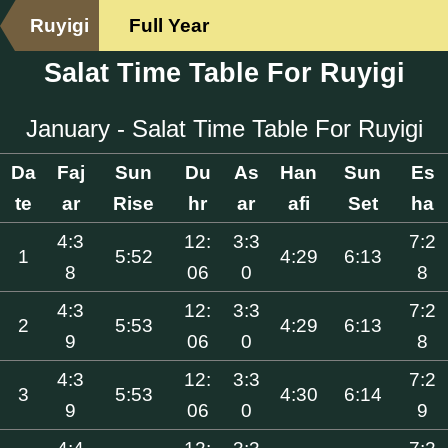
Ruyigi
Full Year
Salat Time Table For Ruyigi
January - Salat Time Table For Ruyigi
Da
Faj
Sun
Du
As
Han
Sun
Es
te
ar
Rise
hr
ar
afi
Set
ha
4:3
12:
3:3
7:2
1
5:52
4:29
6:13
8
06
0
8
4:3
12:
3:3
7:2
2
5:53
4:29
6:13
9
06
0
8
4:3
12:
3:3
7:2
3
5:53
4:30
6:14
9
06
0
9