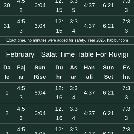
4:5
12:
3:3
7:3
30
6:04
4:37
6:21
2
15
5
3
4:5
12:
3:3
7:3
31
6:04
4:37
6:21
3
15
4
3
Exact time, no minutes were added for safety. Year 2026. habibur.com
February - Salat Time Table For Ruyigi
Da
Faj
Sun
Du
As
Han
Sun
Es
te
ar
Rise
hr
ar
afi
Set
ha
4:5
12:
3:3
7:3
1
6:04
4:37
6:21
3
16
4
3
4:5
12:
3:3
7:3
2
6:04
4:37
6:21
3
16
4
3
4:5
12:
3:3
7:3
3
6:05
4:37
6:21