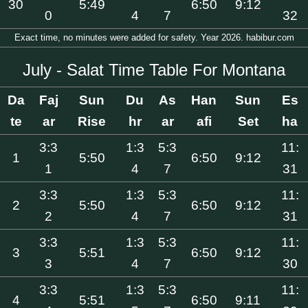
30
5:49
6:50
9:12
0
4
7
32
Exact time, no minutes were added for safety. Year 2026. habibur.com
July - Salat Time Table For Montana
Da
Faj
Sun
Du
As
Han
Sun
Es
te
ar
Rise
hr
ar
afi
Set
ha
3:3
1:3
5:3
11:
1
5:50
6:50
9:12
1
4
7
31
3:3
1:3
5:3
11:
2
5:50
6:50
9:12
2
4
7
31
3:3
1:3
5:3
11:
3
5:51
6:50
9:12
3
4
7
30
3:3
1:3
5:3
11:
4
5:51
6:50
9:11