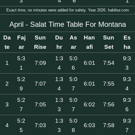
3
4
6
1
Exact time, no minutes were added for safety. Year 2026. habibur.com
April - Salat Time Table For Montana
Da
Faj
Sun
Du
As
Han
Sun
Es
te
ar
Rise
hr
ar
afi
Set
ha
5:3
1:3
5:0
9:3
1
7:09
6:01
7:54
1
4
6
3
5:2
1:3
5:0
9:3
2
7:07
6:01
7:55
9
4
7
4
5:2
1:3
5:0
9:3
3
7:05
6:02
7:56
7
3
7
6
5:2
1:3
5:0
9:3
4
7:03
6:03
7:58
5
3
8
7