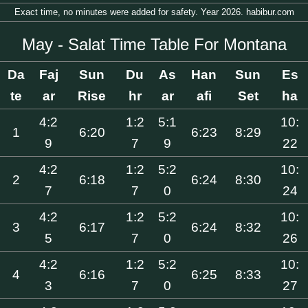
Exact time, no minutes were added for safety. Year 2026. habibur.com
May - Salat Time Table For Montana
Da
Faj
Sun
Du
As
Han
Sun
Es
te
ar
Rise
hr
ar
afi
Set
ha
4:2
1:2
5:1
10:
1
6:20
6:23
8:29
9
7
9
22
4:2
1:2
5:2
10:
2
6:18
6:24
8:30
7
7
0
24
4:2
1:2
5:2
10:
3
6:17
6:24
8:32
5
7
0
26
4:2
1:2
5:2
10:
4
6:16
6:25
8:33
3
7
0
27