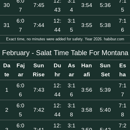
6:0
12:
3:1
7:1
30
7:45
3:54
5:36
7
43
4
5
6:0
12:
3:1
7:1
31
7:44
3:55
5:38
7
44
5
6
Exact time, no minutes were added for safety. Year 2026. habibur.com
February - Salat Time Table For Montana
Da
Faj
Sun
Du
As
Han
Sun
Es
te
ar
Rise
hr
ar
afi
Set
ha
6:0
12:
3:1
7:1
1
7:43
3:56
5:39
6
44
6
7
6:0
12:
3:1
7:1
2
7:42
3:58
5:40
5
44
8
8
6:0
12:
3:1
7:2
3
7:41
3:59
5:42