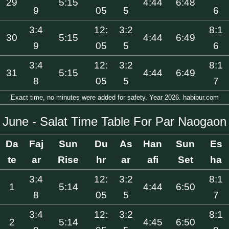
29
5:15
4:44
6:48
9
05
5
6
3:4
12:
3:2
8:1
30
5:15
4:44
6:49
9
05
5
6
3:4
12:
3:2
8:1
31
5:15
4:44
6:49
8
05
5
7
Exact time, no minutes were added for safety. Year 2026. habibur.com
June - Salat Time Table For Par Naogaon
Da
Faj
Sun
Du
As
Han
Sun
Es
te
ar
Rise
hr
ar
afi
Set
ha
3:4
12:
3:2
8:1
1
5:14
4:44
6:50
8
05
5
7
3:4
12:
3:2
8:1
2
5:14
4:45
6:50