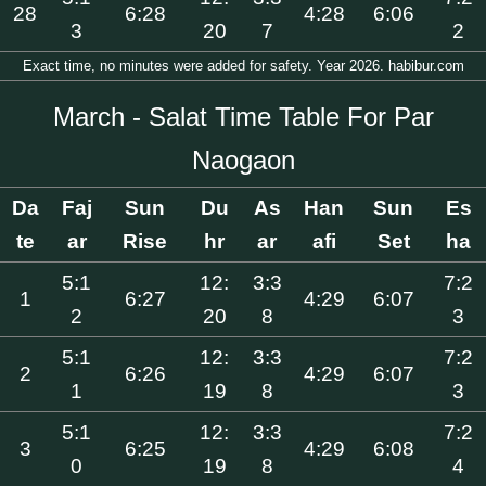
28
6:28
4:28
6:06
3
20
7
2
Exact time, no minutes were added for safety. Year 2026. habibur.com
March - Salat Time Table For Par
Naogaon
Da
Faj
Sun
Du
As
Han
Sun
Es
te
ar
Rise
hr
ar
afi
Set
ha
5:1
12:
3:3
7:2
1
6:27
4:29
6:07
2
20
8
3
5:1
12:
3:3
7:2
2
6:26
4:29
6:07
1
19
8
3
5:1
12:
3:3
7:2
3
6:25
4:29
6:08
0
19
8
4