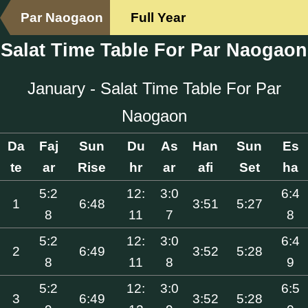
Par Naogaon
Full Year
Salat Time Table For Par Naogaon
January - Salat Time Table For Par
Naogaon
Da
Faj
Sun
Du
As
Han
Sun
Es
te
ar
Rise
hr
ar
afi
Set
ha
5:2
12:
3:0
6:4
1
6:48
3:51
5:27
8
11
7
8
5:2
12:
3:0
6:4
2
6:49
3:52
5:28
8
11
8
9
5:2
12:
3:0
6:5
3
6:49
3:52
5:28