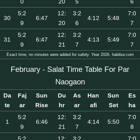
0
20
5
6
5:2
12:
3:2
7:0
30
6:47
4:12
5:48
9
20
6
7
5:2
12:
3:2
7:0
31
6:47
4:13
5:49
9
21
7
7
Exact time, no minutes were added for safety. Year 2026. habibur.com
February - Salat Time Table For Par
Naogaon
Da
Faj
Sun
Du
As
Han
Sun
Es
te
ar
Rise
hr
ar
afi
Set
ha
5:2
12:
3:2
7:0
1
6:46
4:14
5:50
9
21
7
8
5:2
12:
3:2
7:0