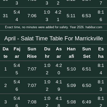
3
3
2
7
5:4
1:0
4:2
8:1
31
7:06
5:11
6:53
4
3
1
6
Exact time, no minutes were added for safety. Year 2026. habibur.com
April - Salat Time Table For Marrickville
Da
Faj
Sun
Du
As
Han
Sun
Es
te
ar
Rise
hr
ar
afi
Set
ha
5:4
1:0
4:2
8:1
1
7:07
5:10
6:51
5
2
0
4
5:4
1:0
4:1
8:1
2
7:07
5:09
6:50
6
2
9
3
5:4
1:0
4:1
8:1
3
7:08
5:08
6:49
6
2
8
2