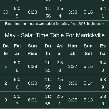
5:0
11:
2:5
6:4
30
6:28
3:38
5:16
5
56
4
1
Exact time, no minutes were added for safety. Year 2026. habibur.com
May - Salat Time Table For Marrickville
Da
Faj
Sun
Du
As
Han
Sun
Es
te
ar
Rise
hr
ar
afi
Set
ha
5:0
11:
2:5
6:4
1
6:29
3:37
5:15
6
55
3
0
5:0
11:
2:5
6:3
2
6:30
3:36
5:14
6
55
2
9
5:0
11:
2:5
6:3
3
6:31
3:35
5:13
7
55
1
8