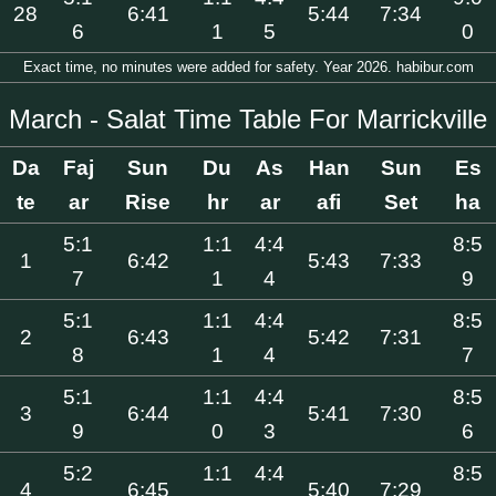
28
6:41
5:44
7:34
6
1
5
0
Exact time, no minutes were added for safety. Year 2026. habibur.com
March - Salat Time Table For Marrickville
Da
Faj
Sun
Du
As
Han
Sun
Es
te
ar
Rise
hr
ar
afi
Set
ha
5:1
1:1
4:4
8:5
1
6:42
5:43
7:33
7
1
4
9
5:1
1:1
4:4
8:5
2
6:43
5:42
7:31
8
1
4
7
5:1
1:1
4:4
8:5
3
6:44
5:41
7:30
9
0
3
6
5:2
1:1
4:4
8:5
4
6:45
5:40
7:29