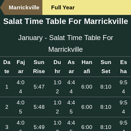
Marrickville
Full Year
Salat Time Table For Marrickville
January - Salat Time Table For
Marrickville
Da
Faj
Sun
Du
As
Han
Sun
Es
te
ar
Rise
hr
ar
afi
Set
ha
4:0
1:0
4:4
9:5
1
5:47
6:00
8:10
4
2
4
4
4:0
1:0
4:4
9:5
2
5:48
6:00
8:10
5
2
5
4
4:0
1:0
4:4
9:5
3
5:49
6:00
8:10