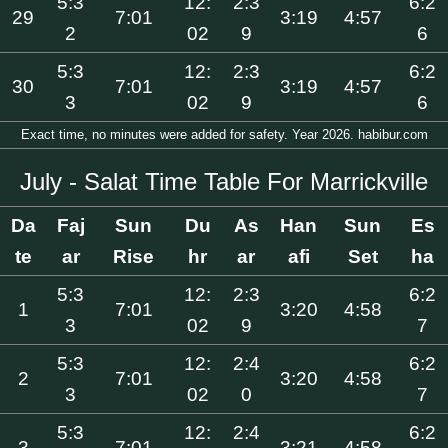
5:3
12:
2:3
6:2
29
7:01
3:19
4:57
2
02
9
6
5:3
12:
2:3
6:2
30
7:01
3:19
4:57
3
02
9
6
Exact time, no minutes were added for safety. Year 2026. habibur.com
July - Salat Time Table For Marrickville
Da
Faj
Sun
Du
As
Han
Sun
Es
te
ar
Rise
hr
ar
afi
Set
ha
5:3
12:
2:3
6:2
1
7:01
3:20
4:58
3
02
9
7
5:3
12:
2:4
6:2
2
7:01
3:20
4:58
3
02
0
7
5:3
12:
2:4
6:2
3
7:01
3:21
4:58