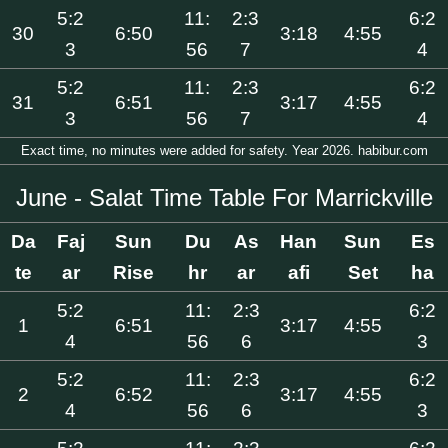
5:2
11:
2:3
6:2
30
6:50
3:18
4:55
3
56
7
4
5:2
11:
2:3
6:2
31
6:51
3:17
4:55
3
56
7
4
Exact time, no minutes were added for safety. Year 2026. habibur.com
June - Salat Time Table For Marrickville
Da
Faj
Sun
Du
As
Han
Sun
Es
te
ar
Rise
hr
ar
afi
Set
ha
5:2
11:
2:3
6:2
1
6:51
3:17
4:55
4
56
6
3
5:2
11:
2:3
6:2
2
6:52
3:17
4:55
4
56
6
3