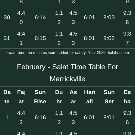
8
1
3
9
4:4
1:1
4:5
9:3
30
6:14
6:01
8:03
0
2
3
8
4:4
1:1
4:5
9:3
31
6:15
6:01
8:02
1
2
3
7
Exact time, no minutes were added for safety. Year 2026. habibur.com
February - Salat Time Table For
Marrickville
Da
Faj
Sun
Du
As
Han
Sun
Es
te
ar
Rise
hr
ar
afi
Set
ha
4:4
1:1
4:5
9:3
1
6:16
6:01
8:01
2
2
3
6
4:4
1:1
4:5
9:3