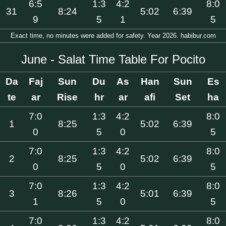
6:5
1:3
4:2
8:0
31
8:24
5:02
6:39
9
5
1
5
Exact time, no minutes were added for safety. Year 2026. habibur.com
June - Salat Time Table For Pocito
Da
Faj
Sun
Du
As
Han
Sun
Es
te
ar
Rise
hr
ar
afi
Set
ha
7:0
1:3
4:2
8:0
1
8:25
5:02
6:39
0
5
0
5
7:0
1:3
4:2
8:0
2
8:25
5:02
6:39
0
5
0
5
7:0
1:3
4:2
8:0
3
8:26
5:01
6:39
1
5
0
5
7:0
1:3
4:2
8:0