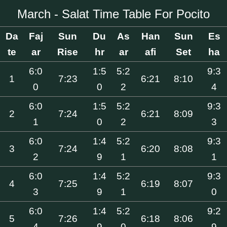
March - Salat Time Table For Pocito
Da
Faj
Sun
Du
As
Han
Sun
Es
te
ar
Rise
hr
ar
afi
Set
ha
6:0
1:5
5:2
9:3
1
7:23
6:21
8:10
0
0
2
4
6:0
1:5
5:2
9:3
2
7:24
6:21
8:09
1
0
2
3
6:0
1:4
5:2
9:3
3
7:24
6:20
8:08
2
9
1
1
6:0
1:4
5:2
9:3
4
7:25
6:19
8:07
3
9
1
0
6:0
1:4
5:2
9:2
5
7:26
6:18
8:06
4
9
0
9