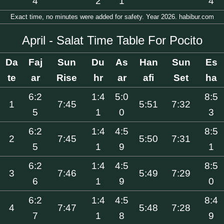
4
2
1
4
Exact time, no minutes were added for safety. Year 2026. habibur.com
April - Salat Time Table For Pocito
Da
Faj
Sun
Du
As
Han
Sun
Es
te
ar
Rise
hr
ar
afi
Set
ha
6:2
1:4
5:0
8:5
1
7:45
5:51
7:32
5
1
0
3
6:2
1:4
4:5
8:5
2
7:45
5:50
7:31
5
1
9
1
6:2
1:4
4:5
8:5
3
7:46
5:49
7:29
6
1
9
0
6:2
1:4
4:5
8:4
4
7:47
5:48
7:28
7
1
8
9