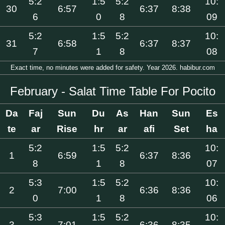
5:2
1:5
5:2
10:
30
6:57
6:37
8:38
6
0
8
09
5:2
1:5
5:2
10:
31
6:58
6:37
8:37
7
1
8
08
Exact time, no minutes were added for safety. Year 2026. habibur.com
February - Salat Time Table For Pocito
Da
Faj
Sun
Du
As
Han
Sun
Es
te
ar
Rise
hr
ar
afi
Set
ha
5:2
1:5
5:2
10:
1
6:59
6:37
8:36
8
1
8
07
5:3
1:5
5:2
10:
2
7:00
6:36
8:36
0
1
8
06
5:3
1:5
5:2
10:
3
7:01
6:36
8:35