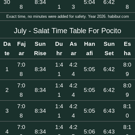
30
8:34
5:04
6:42
8
1
3
8
Exact time, no minutes were added for safety. Year 2026. habibur.com
July - Salat Time Table For Pocito
Da
Faj
Sun
Du
As
Han
Sun
Es
te
ar
Rise
hr
ar
afi
Set
ha
7:0
1:4
4:2
8:0
1
8:34
5:05
6:42
8
1
4
9
7:0
1:4
4:2
8:0
2
8:34
5:05
6:42
8
1
4
9
7:0
1:4
4:2
8:1
3
8:34
5:05
6:43
8
1
4
0
7:0
1:4
4:2
8:1
4
8:34
5:06
6:43