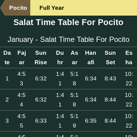
Pocito
Full Year
Salat Time Table For Pocito
January - Salat Time Table For Pocito
Da
Faj
Sun
Du
As
Han
Sun
Es
te
ar
Rise
hr
ar
afi
Set
ha
4:5
1:4
5:1
10:
1
6:32
6:34
8:43
3
1
8
22
4:5
1:4
5:1
10:
2
6:32
6:34
8:44
4
1
8
22
4:5
1:4
5:1
10:
3
6:33
6:35
8:44
5
1
9
22