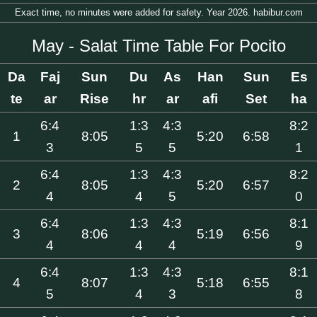
Exact time, no minutes were added for safety. Year 2026. habibur.com
May - Salat Time Table For Pocito
Da
Faj
Sun
Du
As
Han
Sun
Es
te
ar
Rise
hr
ar
afi
Set
ha
6:4
1:3
4:3
8:2
1
8:05
5:20
6:58
3
5
5
1
6:4
1:3
4:3
8:2
2
8:05
5:20
6:57
4
4
5
0
6:4
1:3
4:3
8:1
3
8:06
5:19
6:56
4
4
4
9
6:4
1:3
4:3
8:1
4
8:07
5:18
6:55
5
4
3
8