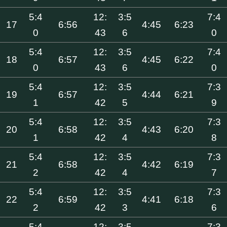
5:4
12:
3:5
7:4
17
6:56
4:45
6:23
0
43
6
0
5:4
12:
3:5
7:4
18
6:57
4:45
6:22
0
43
6
0
5:4
12:
3:5
7:3
19
6:57
4:44
6:21
1
42
5
9
5:4
12:
3:5
7:3
20
6:58
4:43
6:20
1
42
4
8
5:4
12:
3:5
7:3
21
6:58
4:42
6:19
2
42
4
7
5:4
12:
3:5
7:3
22
6:59
4:41
6:18
2
42
3
6
5:4
12:
3:5
7:3