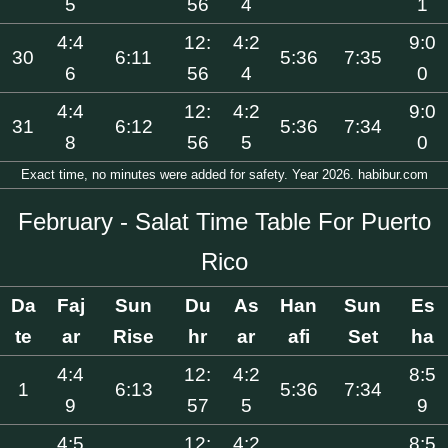
5
56
4
1
4:4
12:
4:2
9:0
30
6:11
5:36
7:35
6
56
4
0
4:4
12:
4:2
9:0
31
6:12
5:36
7:34
8
56
5
0
Exact time, no minutes were added for safety. Year 2026. habibur.com
February - Salat Time Table For Puerto
Rico
Da
Faj
Sun
Du
As
Han
Sun
Es
te
ar
Rise
hr
ar
afi
Set
ha
4:4
12:
4:2
8:5
1
6:13
5:36
7:34
9
57
5
9
4:5
12:
4:2
8:5