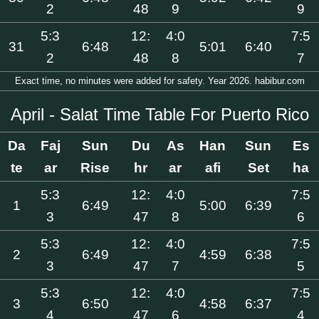
2
48
9
9
5:3
12:
4:0
7:5
31
6:48
5:01
6:40
2
48
8
7
Exact time, no minutes were added for safety. Year 2026. habibur.com
April - Salat Time Table For Puerto Rico
Da
Faj
Sun
Du
As
Han
Sun
Es
te
ar
Rise
hr
ar
afi
Set
ha
5:3
12:
4:0
7:5
1
6:49
5:00
6:39
3
47
8
6
5:3
12:
4:0
7:5
2
6:49
4:59
6:38
3
47
7
5
5:3
12:
4:0
7:5
3
6:50
4:58
6:37
4
47
6
4