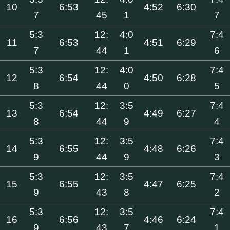
10
6:53
4:52
6:30
7
45
1
7
5:3
12:
4:0
7:4
11
6:53
4:51
6:29
7
44
1
6
5:3
12:
4:0
7:4
12
6:54
4:50
6:28
8
44
0
5
5:3
12:
3:5
7:4
13
6:54
4:49
6:27
8
44
9
4
5:3
12:
3:5
7:4
14
6:55
4:48
6:26
9
44
9
3
5:3
12:
3:5
7:4
15
6:55
4:47
6:25
9
43
8
2
5:3
12:
3:5
7:4
16
6:56
4:46
6:24
9
43
7
1