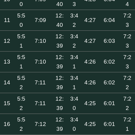
0
40
3
4
5:5
12:
3:4
7:2
11
7:09
4:27
6:04
0
40
2
3
5:5
12:
3:4
7:2
12
7:10
4:27
6:03
1
39
2
3
5:5
12:
3:4
7:2
13
7:10
4:26
6:02
1
39
1
3
5:5
12:
3:4
7:2
14
7:11
4:26
6:02
2
39
1
2
5:5
12:
3:4
7:2
15
7:11
4:25
6:01
2
39
0
2
5:5
12:
3:4
7:2
16
7:12
4:25
6:01
2
39
0
1