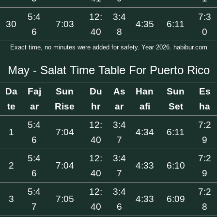
5:4
12:
3:4
7:3
30
7:03
4:35
6:11
6
40
8
0
Exact time, no minutes were added for safety. Year 2026. habibur.com
May - Salat Time Table For Puerto Rico
Da
Faj
Sun
Du
As
Han
Sun
Es
te
ar
Rise
hr
ar
afi
Set
ha
5:4
12:
3:4
7:2
1
7:04
4:34
6:11
6
40
7
9
5:4
12:
3:4
7:2
2
7:04
4:33
6:10
6
40
7
9
5:4
12:
3:4
7:2
3
7:05
4:33
6:09
7
40
6
8