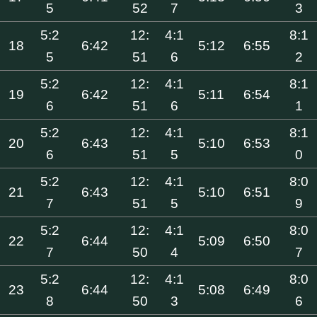
5
52
7
3
5:2
12:
4:1
8:1
18
6:42
5:12
6:55
5
51
6
2
5:2
12:
4:1
8:1
19
6:42
5:11
6:54
6
51
6
1
5:2
12:
4:1
8:1
20
6:43
5:10
6:53
6
51
5
0
5:2
12:
4:1
8:0
21
6:43
5:10
6:51
7
51
5
9
5:2
12:
4:1
8:0
22
6:44
5:09
6:50
7
50
4
7
5:2
12:
4:1
8:0
23
6:44
5:08
6:49
8
50
3
6