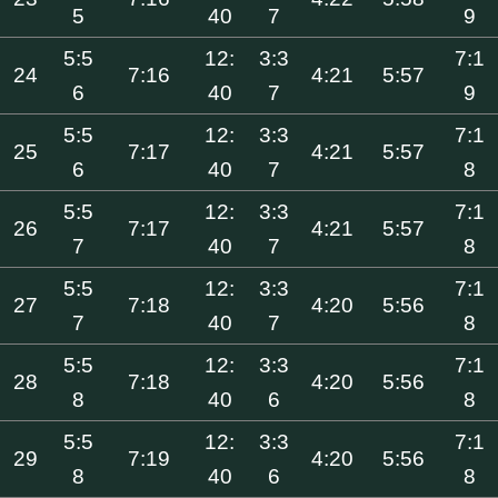
5
40
7
9
5:5
12:
3:3
7:1
24
7:16
4:21
5:57
6
40
7
9
5:5
12:
3:3
7:1
25
7:17
4:21
5:57
6
40
7
8
5:5
12:
3:3
7:1
26
7:17
4:21
5:57
7
40
7
8
5:5
12:
3:3
7:1
27
7:18
4:20
5:56
7
40
7
8
5:5
12:
3:3
7:1
28
7:18
4:20
5:56
8
40
6
8
5:5
12:
3:3
7:1
29
7:19
4:20
5:56
8
40
6
8