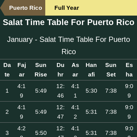
Puerto Rico
Full Year
Salat Time Table For Puerto Rico
January - Salat Time Table For Puerto
Rico
Da
Faj
Sun
Du
As
Han
Sun
Es
te
ar
Rise
hr
ar
afi
Set
ha
4:1
12:
4:1
9:0
1
5:49
5:30
7:38
9
46
1
9
4:1
12:
4:1
9:0
2
5:49
5:31
7:38
9
47
2
9
4:2
12:
4:1
9:0
3
5:50
5:31
7:38