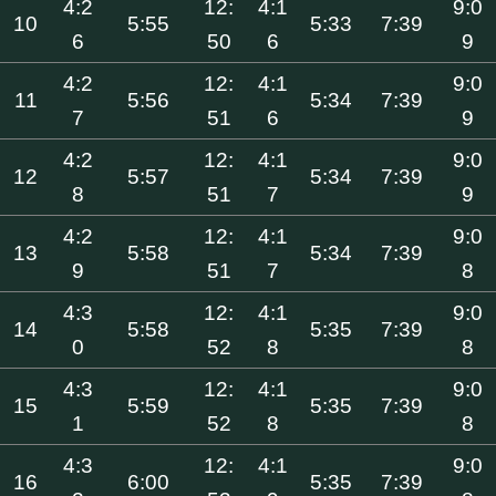
4:2
12:
4:1
9:0
10
5:55
5:33
7:39
6
50
6
9
4:2
12:
4:1
9:0
11
5:56
5:34
7:39
7
51
6
9
4:2
12:
4:1
9:0
12
5:57
5:34
7:39
8
51
7
9
4:2
12:
4:1
9:0
13
5:58
5:34
7:39
9
51
7
8
4:3
12:
4:1
9:0
14
5:58
5:35
7:39
0
52
8
8
4:3
12:
4:1
9:0
15
5:59
5:35
7:39
1
52
8
8
4:3
12:
4:1
9:0
16
6:00
5:35
7:39