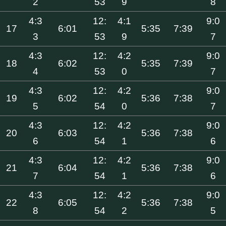
2
53
9
8
4:3
12:
4:1
9:0
17
6:01
5:35
7:39
3
53
9
7
4:3
12:
4:2
9:0
18
6:02
5:35
7:39
4
53
0
7
4:3
12:
4:2
9:0
19
6:02
5:36
7:38
5
54
0
7
4:3
12:
4:2
9:0
20
6:03
5:36
7:38
6
54
1
6
4:3
12:
4:2
9:0
21
6:04
5:36
7:38
7
54
1
6
4:3
12:
4:2
9:0
22
6:05
5:36
7:38
8
54
2
5