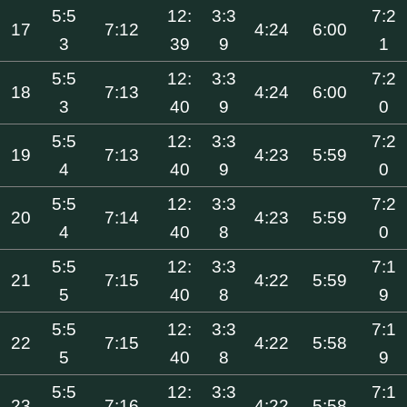
5:5
12:
3:3
7:2
17
7:12
4:24
6:00
3
39
9
1
5:5
12:
3:3
7:2
18
7:13
4:24
6:00
3
40
9
0
5:5
12:
3:3
7:2
19
7:13
4:23
5:59
4
40
9
0
5:5
12:
3:3
7:2
20
7:14
4:23
5:59
4
40
8
0
5:5
12:
3:3
7:1
21
7:15
4:22
5:59
5
40
8
9
5:5
12:
3:3
7:1
22
7:15
4:22
5:58
5
40
8
9
5:5
12:
3:3
7:1
23
7:16
4:22
5:58