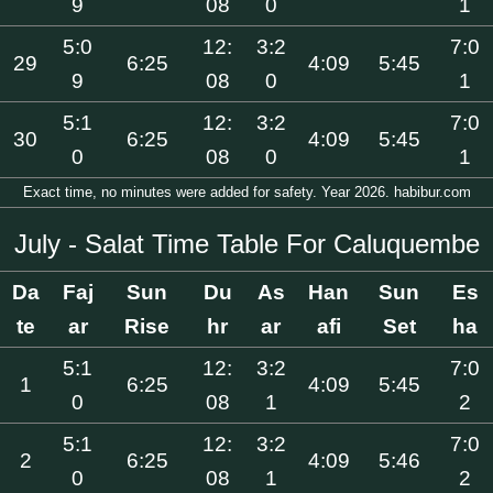
9
08
0
1
5:0
12:
3:2
7:0
29
6:25
4:09
5:45
9
08
0
1
5:1
12:
3:2
7:0
30
6:25
4:09
5:45
0
08
0
1
Exact time, no minutes were added for safety. Year 2026. habibur.com
July - Salat Time Table For Caluquembe
Da
Faj
Sun
Du
As
Han
Sun
Es
te
ar
Rise
hr
ar
afi
Set
ha
5:1
12:
3:2
7:0
1
6:25
4:09
5:45
0
08
1
2
5:1
12:
3:2
7:0
2
6:25
4:09
5:46
0
08
1
2