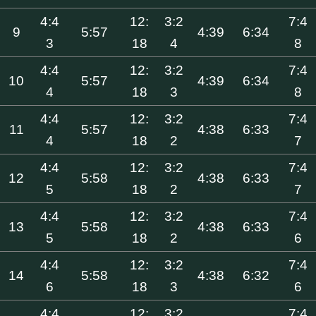
4:4
12:
3:2
7:4
9
5:57
4:39
6:34
3
18
4
8
4:4
12:
3:2
7:4
10
5:57
4:39
6:34
4
18
3
8
4:4
12:
3:2
7:4
11
5:57
4:38
6:33
4
18
2
7
4:4
12:
3:2
7:4
12
5:58
4:38
6:33
5
18
2
7
4:4
12:
3:2
7:4
13
5:58
4:38
6:33
5
18
2
6
4:4
12:
3:2
7:4
14
5:58
4:38
6:32
6
18
3
6
4:4
12:
3:2
7:4