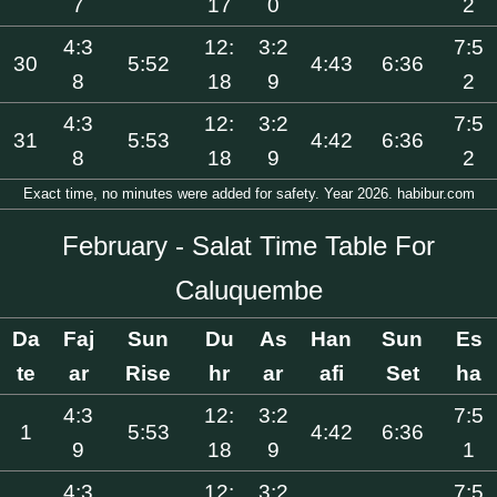
7
17
0
2
4:3
12:
3:2
7:5
30
5:52
4:43
6:36
8
18
9
2
4:3
12:
3:2
7:5
31
5:53
4:42
6:36
8
18
9
2
Exact time, no minutes were added for safety. Year 2026. habibur.com
February - Salat Time Table For
Caluquembe
Da
Faj
Sun
Du
As
Han
Sun
Es
te
ar
Rise
hr
ar
afi
Set
ha
4:3
12:
3:2
7:5
1
5:53
4:42
6:36
9
18
9
1
4:3
12:
3:2
7:5