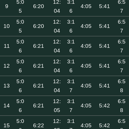
5:0
12:
3:1
6:5
9
6:20
4:05
5:41
5
04
6
7
5:0
12:
3:1
6:5
10
6:20
4:05
5:41
5
04
6
7
5:0
12:
3:1
6:5
11
6:21
4:05
5:41
6
04
6
7
5:0
12:
3:1
6:5
12
6:21
4:05
5:41
6
04
6
7
5:0
12:
3:1
6:5
13
6:21
4:05
5:41
6
04
7
8
5:0
12:
3:1
6:5
14
6:21
4:05
5:42
6
05
7
8
5:0
12:
3:1
6:5
15
6:22
4:05
5:42