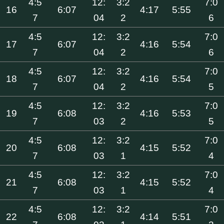
4:5
12:
3:2
7:0
16
6:07
4:17
5:55
7
04
2
6
4:5
12:
3:2
7:0
17
6:07
4:16
5:54
7
04
2
6
4:5
12:
3:2
7:0
18
6:07
4:16
5:54
7
04
2
5
4:5
12:
3:2
7:0
19
6:08
4:16
5:53
7
03
2
5
4:5
12:
3:2
7:0
20
6:08
4:15
5:52
7
03
1
4
4:5
12:
3:2
7:0
21
6:08
4:15
5:52
7
03
1
4
4:5
12:
3:2
7:0
22
6:08
4:14
5:51