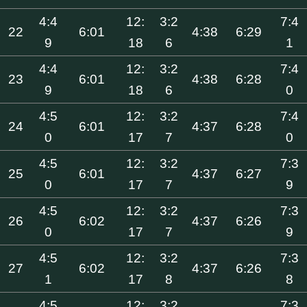
4:4
12:
3:2
7:4
22
6:01
4:38
6:29
9
18
6
1
4:4
12:
3:2
7:4
23
6:01
4:38
6:28
9
18
6
0
4:5
12:
3:2
7:4
24
6:01
4:37
6:28
0
17
7
0
4:5
12:
3:2
7:3
25
6:01
4:37
6:27
0
17
7
9
4:5
12:
3:2
7:3
26
6:02
4:37
6:26
0
17
7
9
4:5
12:
3:2
7:3
27
6:02
4:37
6:26
1
17
8
8
4:5
12:
3:2
7:3