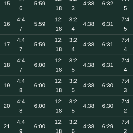
15
5:59
4:38
6:32
6
18
3
5
4:4
12:
3:2
7:4
16
5:59
4:38
6:31
7
18
4
5
4:4
12:
3:2
7:4
17
5:59
4:38
6:31
7
18
4
4
4:4
12:
3:2
7:4
18
6:00
4:38
6:31
7
18
5
4
4:4
12:
3:2
7:4
19
6:00
4:38
6:30
8
18
5
3
4:4
12:
3:2
7:4
20
6:00
4:38
6:30
8
18
5
2
4:4
12:
3:2
7:4
21
6:00
4:38
6:29
9
18
6
2