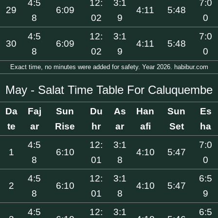
4:5
12:
3:1
7:0
29
6:09
4:11
5:48
8
02
9
0
4:5
12:
3:1
7:0
30
6:09
4:11
5:48
8
02
9
0
Exact time, no minutes were added for safety. Year 2026. habibur.com
May - Salat Time Table For Caluquembe
Da
Faj
Sun
Du
As
Han
Sun
Es
te
ar
Rise
hr
ar
afi
Set
ha
4:5
12:
3:1
7:0
1
6:10
4:10
5:47
8
01
8
0
4:5
12:
3:1
6:5
2
6:10
4:10
5:47
8
01
8
9
4:5
12:
3:1
6:5