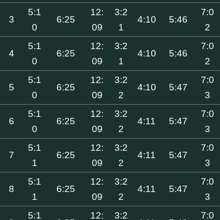
5:1
12:
3:2
7:0
3
6:25
4:10
5:46
0
09
1
2
5:1
12:
3:2
7:0
4
6:25
4:10
5:46
0
09
1
2
5:1
12:
3:2
7:0
5
6:25
4:10
5:47
0
09
2
3
5:1
12:
3:2
7:0
6
6:25
4:11
5:47
0
09
2
3
5:1
12:
3:2
7:0
7
6:25
4:11
5:47
1
09
2
3
5:1
12:
3:2
7:0
8
6:25
4:11
5:47
1
09
2
3
5:1
12:
3:2
7:0