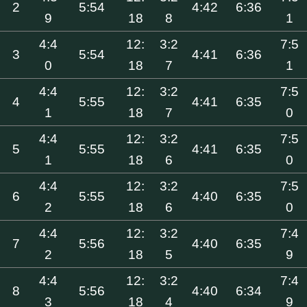
2
5:54
4:42
6:36
9
18
8
1
4:4
12:
3:2
7:5
3
5:54
4:41
6:36
0
18
7
1
4:4
12:
3:2
7:5
4
5:55
4:41
6:35
1
18
7
0
4:4
12:
3:2
7:5
5
5:55
4:41
6:35
1
18
6
0
4:4
12:
3:2
7:5
6
5:55
4:40
6:35
2
18
6
0
4:4
12:
3:2
7:4
7
5:56
4:40
6:35
2
18
5
9
4:4
12:
3:2
7:4
8
5:56
4:40
6:34
3
18
4
9