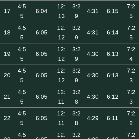
4:5
12:
3:2
7:2
17
6:04
4:31
6:15
5
13
9
5
4:5
12:
3:2
7:2
18
6:05
4:31
6:14
5
12
9
5
4:5
12:
3:2
7:2
19
6:05
4:30
6:13
5
12
9
4
4:5
12:
3:2
7:2
20
6:05
4:30
6:13
5
12
9
3
4:5
12:
3:2
7:2
21
6:05
4:30
6:12
5
11
8
3
4:5
12:
3:2
7:2
22
6:05
4:29
6:11
5
11
8
2
4:5
12:
3:2
7:2