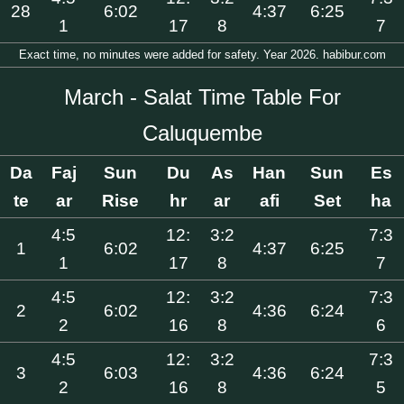
28
6:02
4:37
6:25
1
17
8
7
Exact time, no minutes were added for safety. Year 2026. habibur.com
March - Salat Time Table For
Caluquembe
Da
Faj
Sun
Du
As
Han
Sun
Es
te
ar
Rise
hr
ar
afi
Set
ha
4:5
12:
3:2
7:3
1
6:02
4:37
6:25
1
17
8
7
4:5
12:
3:2
7:3
2
6:02
4:36
6:24
2
16
8
6
4:5
12:
3:2
7:3
3
6:03
4:36
6:24
2
16
8
5