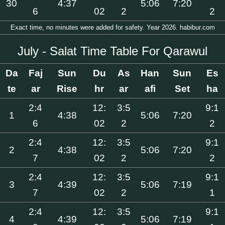
30
4:37
5:06
7:20
6
02
2
2
Exact time, no minutes were added for safety. Year 2026. habibur.com
July - Salat Time Table For Qarawul
Da
Faj
Sun
Du
As
Han
Sun
Es
te
ar
Rise
hr
ar
afi
Set
ha
2:4
12:
3:5
9:1
1
4:38
5:06
7:20
6
02
2
2
2:4
12:
3:5
9:1
2
4:38
5:06
7:20
7
02
2
2
2:4
12:
3:5
9:1
3
4:39
5:06
7:19
7
02
2
1
2:4
12:
3:5
9:1
4
4:39
5:06
7:19