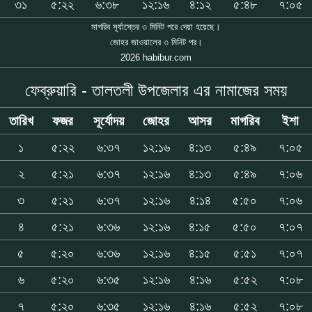
৩১
৫:২২
৬:৩৮
১২:১৬
৪:১২
৫:৪৮
৭:০৫
মাগরিব সূর্যাস্তের ৩ মিনিট পরে দেয়া হয়েছে।
জোহর জাওয়ালের ৩ মিনিট পর।
2026 habibur.com
ফেব্রুয়ারি - তালতলী উপজেলার এর নামাজের সময়
তারিখ
ফজর
সূর্যোদয়
জোহর
আসর
মাগরিব
ইশা
১
৫:২২
৬:৩৭
১২:১৬
৪:১৩
৫:৪৯
৭:০৫
২
৫:২১
৬:৩৭
১২:১৬
৪:১৩
৫:৪৯
৭:০৬
৩
৫:২১
৬:৩৭
১২:১৬
৪:১৪
৫:৫০
৭:০৬
৪
৫:২১
৬:৩৬
১২:১৬
৪:১৫
৫:৫০
৭:০৭
৫
৫:২০
৬:৩৬
১২:১৬
৪:১৫
৫:৫১
৭:০৭
৬
৫:২০
৬:৩৫
১২:১৬
৪:১৬
৫:৫২
৭:০৮
৭
৫:২০
৬:৩৫
১২:১৬
৪:১৬
৫:৫২
৭:০৮