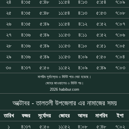
২৪
৪:৩৫
৫:৪৮
১১:৫৪
৪:১৩
৫:৫৪
৭:০৯
২৫
৪:৩৫
৫:৪৮
১১:৫৪
৪:১৩
৫:৫৩
৭:০৮
২৬
৪:৩৫
৫:৪৯
১১:৫৪
৪:১২
৫:৫২
৭:০৭
২৭
৪:৩৬
৫:৪৯
১১:৫৩
৪:১১
৫:৫২
৭:০৬
২৮
৪:৩৬
৫:৪৯
১১:৫৩
৪:১০
৫:৫১
৭:০৫
২৯
৪:৩৬
৫:৪৯
১১:৫৩
৪:০৯
৫:৫০
৭:০৪
৩০
৪:৩৭
৫:৫০
১১:৫২
৪:০৯
৫:৪৯
৭:০৩
মাগরিব সূর্যাস্তের ৩ মিনিট পরে দেয়া হয়েছে।
জোহর জাওয়ালের ৩ মিনিট পর।
2026 habibur.com
অক্টোবর - তালতলী উপজেলার এর নামাজের সময়
তারিখ
ফজর
সূর্যোদয়
জোহর
আসর
মাগরিব
ইশা
১
৪:৩৭
৫:৫০
১১:৫২
৪:০৮
৫:৪৮
৭:০২