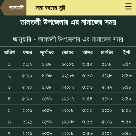
☰
তালতলী
সারা বছরের সূচী
তালতলী উপজেলার এর নামাজের সময়
জানুয়ারি - তালতলী উপজেলার এর নামাজের সময়
তারিখ
ফজর
সূর্যোদয়
জোহর
আসর
মাগরিব
ইশা
১
৫:১৯
৬:৩৮
১২:০৬
৩:৫২
৫:২৮
৬:৪৭
২
৫:২০
৬:৩৮
১২:০৬
৩:৫৩
৫:২৮
৬:৪৮
৩
৫:২০
৬:৩৮
১২:০৭
৩:৫৩
৫:২৯
৬:৪৮
৪
৫:২০
৬:৩৯
১২:০৭
৩:৫৪
৫:৩০
৬:৪৯
৫
৫:২১
৬:৩৯
১২:০৮
৩:৫৫
৫:৩০
৬:৫০
৬
৫:২১
৬:৩৯
১২:০৮
৩:৫৫
৫:৩১
৬:৫০
৭
৫:২১
৬:৩৯
১২:০৮
৩:৫৬
৫:৩২
৬:৫১