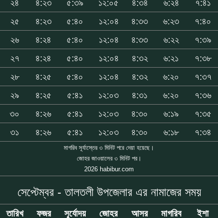
২৪
৪:২৩
৫:৩৯
১২:০৫
৪:৩৪
৬:২৪
৭:৪১
২৫
৪:২৩
৫:৪০
১২:০৪
৪:৩৩
৬:২৩
৭:৪০
২৬
৪:২৪
৫:৪০
১২:০৪
৪:৩৩
৬:২২
৭:৩৯
২৭
৪:২৪
৫:৪০
১২:০৪
৪:৩২
৬:২১
৭:৩৮
২৮
৪:২৫
৫:৪০
১২:০৪
৪:৩২
৬:২০
৭:৩৭
২৯
৪:২৫
৫:৪১
১২:০৩
৪:৩১
৬:২০
৭:৩৬
৩০
৪:২৬
৫:৪১
১২:০৩
৪:৩০
৬:১৯
৭:৩৫
৩১
৪:২৬
৫:৪১
১২:০৩
৪:৩০
৬:১৮
৭:৩৪
মাগরিব সূর্যাস্তের ৩ মিনিট পরে দেয়া হয়েছে।
জোহর জাওয়ালের ৩ মিনিট পর।
2026 habibur.com
সেপ্টেম্বর - তালতলী উপজেলার এর নামাজের সময়
তারিখ
ফজর
সূর্যোদয়
জোহর
আসর
মাগরিব
ইশা