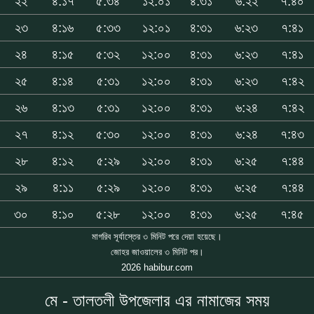
২২
৪:১৭
৫:৩৪
১২:০১
৪:৩১
৬:২২
৭:৪০
২৩
৪:১৬
৫:৩৩
১২:০১
৪:৩১
৬:২৩
৭:৪১
২৪
৪:১৫
৫:৩২
১২:০০
৪:৩১
৬:২৩
৭:৪১
২৫
৪:১৪
৫:৩১
১২:০০
৪:৩১
৬:২৩
৭:৪২
২৬
৪:১৩
৫:৩১
১২:০০
৪:৩১
৬:২৪
৭:৪২
২৭
৪:১২
৫:৩০
১২:০০
৪:৩১
৬:২৪
৭:৪৩
২৮
৪:১২
৫:২৯
১২:০০
৪:৩১
৬:২৫
৭:৪৪
২৯
৪:১১
৫:২৯
১২:০০
৪:৩১
৬:২৫
৭:৪৪
৩০
৪:১০
৫:২৮
১২:০০
৪:৩১
৬:২৫
৭:৪৫
মাগরিব সূর্যাস্তের ৩ মিনিট পরে দেয়া হয়েছে।
জোহর জাওয়ালের ৩ মিনিট পর।
2026 habibur.com
মে - তালতলী উপজেলার এর নামাজের সময়