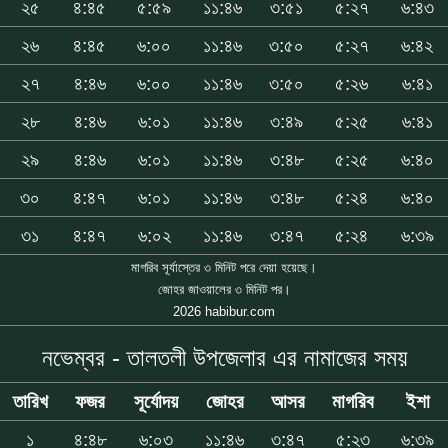
২৫
৪:৪৫
৫:৫৯
১১:৪৬
৩:৫১
৫:২৭
৬:৪৩
২৬
৪:৪৫
৬:০০
১১:৪৬
৩:৫০
৫:২৭
৬:৪২
২৭
৪:৪৬
৬:০০
১১:৪৬
৩:৫০
৫:২৬
৬:৪১
২৮
৪:৪৬
৬:০১
১১:৪৬
৩:৪৯
৫:২৫
৬:৪১
২৯
৪:৪৬
৬:০১
১১:৪৬
৩:৪৮
৫:২৫
৬:৪০
৩০
৪:৪৭
৬:০১
১১:৪৬
৩:৪৮
৫:২৪
৬:৪০
৩১
৪:৪৭
৬:০২
১১:৪৬
৩:৪৭
৫:২৪
৬:৩৯
মাগরিব সূর্যাস্তের ৩ মিনিট পরে দেয়া হয়েছে।
জোহর জাওয়ালের ৩ মিনিট পর।
2026 habibur.com
নভেম্বর - তালতলী উপজেলার এর নামাজের সময়
তারিখ
ফজর
সূর্যোদয়
জোহর
আসর
মাগরিব
ইশা
১
৪:৪৮
৬:০৩
১১:৪৬
৩:৪৭
৫:২৩
৬:৩৯