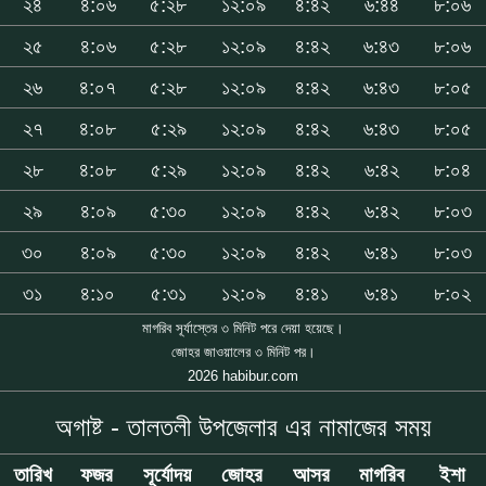
২৪
৪:০৬
৫:২৮
১২:০৯
৪:৪২
৬:৪৪
৮:০৬
২৫
৪:০৬
৫:২৮
১২:০৯
৪:৪২
৬:৪৩
৮:০৬
২৬
৪:০৭
৫:২৮
১২:০৯
৪:৪২
৬:৪৩
৮:০৫
২৭
৪:০৮
৫:২৯
১২:০৯
৪:৪২
৬:৪৩
৮:০৫
২৮
৪:০৮
৫:২৯
১২:০৯
৪:৪২
৬:৪২
৮:০৪
২৯
৪:০৯
৫:৩০
১২:০৯
৪:৪২
৬:৪২
৮:০৩
৩০
৪:০৯
৫:৩০
১২:০৯
৪:৪২
৬:৪১
৮:০৩
৩১
৪:১০
৫:৩১
১২:০৯
৪:৪১
৬:৪১
৮:০২
মাগরিব সূর্যাস্তের ৩ মিনিট পরে দেয়া হয়েছে।
জোহর জাওয়ালের ৩ মিনিট পর।
2026 habibur.com
অগাষ্ট - তালতলী উপজেলার এর নামাজের সময়
তারিখ
ফজর
সূর্যোদয়
জোহর
আসর
মাগরিব
ইশা