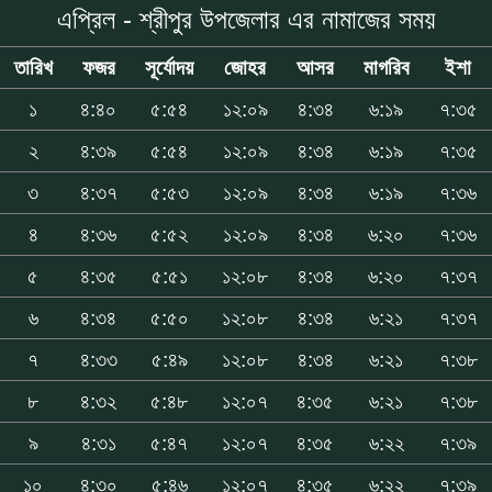
এপ্রিল - শ্রীপুর উপজেলার এর নামাজের সময়
তারিখ
ফজর
সূর্যোদয়
জোহর
আসর
মাগরিব
ইশা
১
৪:৪০
৫:৫৪
১২:০৯
৪:৩৪
৬:১৯
৭:৩৫
২
৪:৩৯
৫:৫৪
১২:০৯
৪:৩৪
৬:১৯
৭:৩৫
৩
৪:৩৭
৫:৫৩
১২:০৯
৪:৩৪
৬:১৯
৭:৩৬
৪
৪:৩৬
৫:৫২
১২:০৯
৪:৩৪
৬:২০
৭:৩৬
৫
৪:৩৫
৫:৫১
১২:০৮
৪:৩৪
৬:২০
৭:৩৭
৬
৪:৩৪
৫:৫০
১২:০৮
৪:৩৪
৬:২১
৭:৩৭
৭
৪:৩৩
৫:৪৯
১২:০৮
৪:৩৪
৬:২১
৭:৩৮
৮
৪:৩২
৫:৪৮
১২:০৭
৪:৩৫
৬:২১
৭:৩৮
৯
৪:৩১
৫:৪৭
১২:০৭
৪:৩৫
৬:২২
৭:৩৯
১০
৪:৩০
৫:৪৬
১২:০৭
৪:৩৫
৬:২২
৭:৩৯