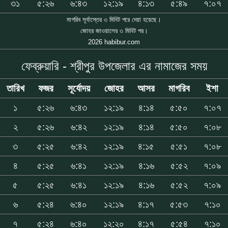
৩১
৫:২৬
৬:৪৩
১২:১৯
৪:১৩
৫:৪৯
৭:০৭
মাগরিব সূর্যাস্তের ৩ মিনিট পরে দেয়া হয়েছে।
জোহর জাওয়ালের ৩ মিনিট পর।
2026 habibur.com
ফেব্রুয়ারি - শ্রীপুর উপজেলার এর নামাজের সময়
তারিখ
ফজর
সূর্যোদয়
জোহর
আসর
মাগরিব
ইশা
১
৫:২৬
৬:৪৩
১২:১৯
৪:১৪
৫:৫০
৭:০৭
২
৫:২৬
৬:৪২
১২:১৯
৪:১৪
৫:৫০
৭:০৮
৩
৫:২৫
৬:৪২
১২:১৯
৪:১৫
৫:৫১
৭:০৮
৪
৫:২৫
৬:৪১
১২:১৯
৪:১৬
৫:৫২
৭:০৯
৫
৫:২৫
৬:৪১
১২:১৯
৪:১৬
৫:৫২
৭:০৯
৬
৫:২৪
৬:৪০
১২:১৯
৪:১৭
৫:৫৩
৭:১০
৭
৫:২৪
৬:৪০
১২:২০
৪:১৭
৫:৫৪
৭:১০