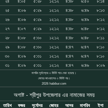
২৪
৪:০৫
৫:২৮
১২:১২
৪:৪৮
৬:৫০
৮:১৪
২৫
৪:০৬
৫:২৯
১২:১২
৪:৪৮
৬:৪৯
৮:১৩
২৬
৪:০৬
৫:২৯
১২:১২
৪:৪৮
৬:৪৯
৮:১২
২৭
৪:০৭
৫:২৯
১২:১২
৪:৪৮
৬:৪৮
৮:১২
২৮
৪:০৮
৫:৩০
১২:১২
৪:৪৮
৬:৪৮
৮:১১
২৯
৪:০৮
৫:৩০
১২:১২
৪:৪৭
৬:৪৭
৮:১০
৩০
৪:০৯
৫:৩১
১২:১২
৪:৪৭
৬:৪৭
৮:১০
৩১
৪:০৯
৫:৩১
১২:১২
৪:৪৭
৬:৪৬
৮:০৯
মাগরিব সূর্যাস্তের ৩ মিনিট পরে দেয়া হয়েছে।
জোহর জাওয়ালের ৩ মিনিট পর।
2026 habibur.com
অগাষ্ট - শ্রীপুর উপজেলার এর নামাজের সময়
তারিখ
ফজর
সূর্যোদয়
জোহর
আসর
মাগরিব
ইশা