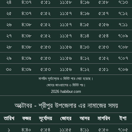
২৪
৪:৩৭
৫:৫১
১১:৫৮
৪:১৬
৫:৫৮
৭:১৩
২৫
৪:৩৭
৫:৫২
১১:৫৭
৪:১৬
৫:৫৭
৭:১২
২৬
৪:৩৮
৫:৫২
১১:৫৭
৪:১৫
৫:৫৬
৭:১১
২৭
৪:৩৮
৫:৫২
১১:৫৭
৪:১৪
৫:৫৪
৭:০৯
২৮
৪:৩৮
৫:৫৩
১১:৫৬
৪:১৩
৫:৫৩
৭:০৮
২৯
৪:৩৯
৫:৫৩
১১:৫৬
৪:১২
৫:৫২
৭:০৭
৩০
৪:৩৯
৫:৫৩
১১:৫৬
৪:১২
৫:৫১
৭:০৬
মাগরিব সূর্যাস্তের ৩ মিনিট পরে দেয়া হয়েছে।
জোহর জাওয়ালের ৩ মিনিট পর।
2026 habibur.com
অক্টোবর - শ্রীপুর উপজেলার এর নামাজের সময়
তারিখ
ফজর
সূর্যোদয়
জোহর
আসর
মাগরিব
ইশা
১
৪:৪০
৫:৫৪
১১:৫৫
৪:১১
৫:৫০
৭:০৫