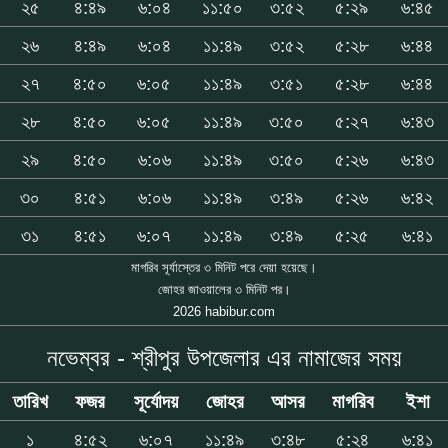
২৫
৪:৪৯
৬:০৪
১১:৫০
৩:৫২
৫:২৯
৬:৪৫
২৬
৪:৪৯
৬:০৪
১১:৪৯
৩:৫২
৫:২৮
৬:৪৪
২৭
৪:৫০
৬:০৫
১১:৪৯
৩:৫১
৫:২৮
৬:৪৪
২৮
৪:৫০
৬:০৫
১১:৪৯
৩:৫০
৫:২৭
৬:৪৩
২৯
৪:৫০
৬:০৬
১১:৪৯
৩:৫০
৫:২৬
৬:৪৩
৩০
৪:৫১
৬:০৬
১১:৪৯
৩:৪৯
৫:২৬
৬:৪২
৩১
৪:৫১
৬:০৭
১১:৪৯
৩:৪৯
৫:২৫
৬:৪১
মাগরিব সূর্যাস্তের ৩ মিনিট পরে দেয়া হয়েছে।
জোহর জাওয়ালের ৩ মিনিট পর।
2026 habibur.com
নভেম্বর - শ্রীপুর উপজেলার এর নামাজের সময়
তারিখ
ফজর
সূর্যোদয়
জোহর
আসর
মাগরিব
ইশা
১
৪:৫২
৬:০৭
১১:৪৯
৩:৪৮
৫:২৪
৬:৪১