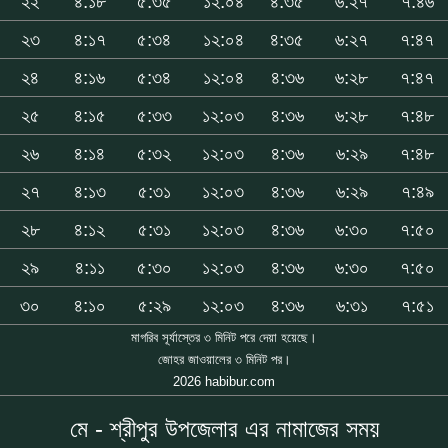
২২
৪:১৮
৫:৩৫
১২:০৪
৪:৩৫
৬:২৭
৭:৪৬
২৩
৪:১৭
৫:৩৪
১২:০৪
৪:৩৫
৬:২৭
৭:৪৭
২৪
৪:১৬
৫:৩৪
১২:০৪
৪:৩৬
৬:২৮
৭:৪৭
২৫
৪:১৫
৫:৩৩
১২:০৩
৪:৩৬
৬:২৮
৭:৪৮
২৬
৪:১৪
৫:৩২
১২:০৩
৪:৩৬
৬:২৯
৭:৪৮
২৭
৪:১৩
৫:৩১
১২:০৩
৪:৩৬
৬:২৯
৭:৪৯
২৮
৪:১২
৫:৩১
১২:০৩
৪:৩৬
৬:৩০
৭:৫০
২৯
৪:১১
৫:৩০
১২:০৩
৪:৩৬
৬:৩০
৭:৫০
৩০
৪:১০
৫:২৯
১২:০৩
৪:৩৬
৬:৩১
৭:৫১
মাগরিব সূর্যাস্তের ৩ মিনিট পরে দেয়া হয়েছে।
জোহর জাওয়ালের ৩ মিনিট পর।
2026 habibur.com
মে - শ্রীপুর উপজেলার এর নামাজের সময়