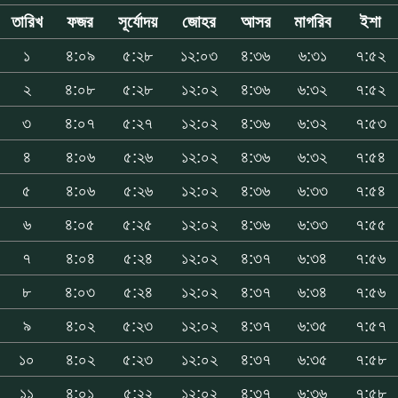
তারিখ
ফজর
সূর্যোদয়
জোহর
আসর
মাগরিব
ইশা
১
৪:০৯
৫:২৮
১২:০৩
৪:৩৬
৬:৩১
৭:৫২
২
৪:০৮
৫:২৮
১২:০২
৪:৩৬
৬:৩২
৭:৫২
৩
৪:০৭
৫:২৭
১২:০২
৪:৩৬
৬:৩২
৭:৫৩
৪
৪:০৬
৫:২৬
১২:০২
৪:৩৬
৬:৩২
৭:৫৪
৫
৪:০৬
৫:২৬
১২:০২
৪:৩৬
৬:৩৩
৭:৫৪
৬
৪:০৫
৫:২৫
১২:০২
৪:৩৬
৬:৩৩
৭:৫৫
৭
৪:০৪
৫:২৪
১২:০২
৪:৩৭
৬:৩৪
৭:৫৬
৮
৪:০৩
৫:২৪
১২:০২
৪:৩৭
৬:৩৪
৭:৫৬
৯
৪:০২
৫:২৩
১২:০২
৪:৩৭
৬:৩৫
৭:৫৭
১০
৪:০২
৫:২৩
১২:০২
৪:৩৭
৬:৩৫
৭:৫৮
১১
৪:০১
৫:২২
১২:০২
৪:৩৭
৬:৩৬
৭:৫৮