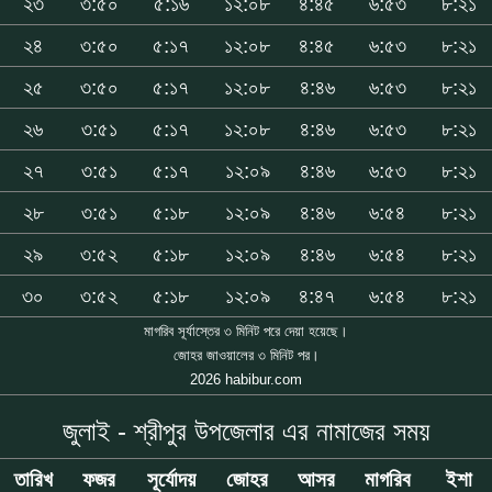
২৩
৩:৫০
৫:১৬
১২:০৮
৪:৪৫
৬:৫৩
৮:২১
২৪
৩:৫০
৫:১৭
১২:০৮
৪:৪৫
৬:৫৩
৮:২১
২৫
৩:৫০
৫:১৭
১২:০৮
৪:৪৬
৬:৫৩
৮:২১
২৬
৩:৫১
৫:১৭
১২:০৮
৪:৪৬
৬:৫৩
৮:২১
২৭
৩:৫১
৫:১৭
১২:০৯
৪:৪৬
৬:৫৩
৮:২১
২৮
৩:৫১
৫:১৮
১২:০৯
৪:৪৬
৬:৫৪
৮:২১
২৯
৩:৫২
৫:১৮
১২:০৯
৪:৪৬
৬:৫৪
৮:২১
৩০
৩:৫২
৫:১৮
১২:০৯
৪:৪৭
৬:৫৪
৮:২১
মাগরিব সূর্যাস্তের ৩ মিনিট পরে দেয়া হয়েছে।
জোহর জাওয়ালের ৩ মিনিট পর।
2026 habibur.com
জুলাই - শ্রীপুর উপজেলার এর নামাজের সময়
তারিখ
ফজর
সূর্যোদয়
জোহর
আসর
মাগরিব
ইশা