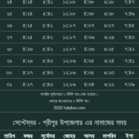
২৪
৪:২৪
৫:৪১
১২:০৮
৪:৩৮
৬:২৮
৭:৪৭
২৫
৪:২৪
৫:৪১
১২:০৮
৪:৩৮
৬:২৮
৭:৪৬
২৬
৪:২৫
৫:৪২
১২:০৭
৪:৩৭
৬:২৭
৭:৪৫
২৭
৪:২৫
৫:৪২
১২:০৭
৪:৩৬
৬:২৬
৭:৪৩
২৮
৪:২৬
৫:৪২
১২:০৭
৪:৩৬
৬:২৫
৭:৪২
২৯
৪:২৬
৫:৪৩
১২:০৬
৪:৩৫
৬:২৪
৭:৪১
৩০
৪:২৭
৫:৪৩
১২:০৬
৪:৩৫
৬:২৩
৭:৪০
৩১
৪:২৭
৫:৪৩
১২:০৬
৪:৩৪
৬:২২
৭:৩৯
মাগরিব সূর্যাস্তের ৩ মিনিট পরে দেয়া হয়েছে।
জোহর জাওয়ালের ৩ মিনিট পর।
2026 habibur.com
সেপ্টেম্বর - শ্রীপুর উপজেলার এর নামাজের সময়
তারিখ
ফজর
সূর্যোদয়
জোহর
আসর
মাগরিব
ইশা