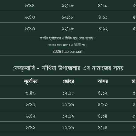
৬:৪৪
১২:১৮
৪:১০
৫
৬:৪৩
১২:১৮
৪:১১
৫
৬:৪৩
১২:১৮
৪:১২
৫
মাগরিব সূর্যাস্তের ৩ মিনিট পরে দেয়া হয়েছে।
জোহর জাওয়ালের ৩ মিনিট পর।
2026 habibur.com
ফেব্রুয়ারি - সাঁথিয়া উপজেলার এর নামাজের সময়
সূর্যোদয়
জোহর
আসর
মা
৬:৪৩
১২:১৮
৪:১২
৫
৬:৪২
১২:১৯
৪:১৩
৫
৫
৬:৪২
১২:১৯
৪:১৪
৫
৫
৬:৪১
১২:১৯
৪:১৪
৫