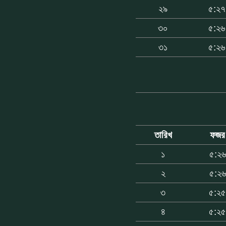
২৯
৫:২৭
৩০
৫:২৬
৩১
৫:২৬
তারিখ
ফজর
১
৫:২৬
২
৫:২৬
৩
৫:২
৪
৫:২