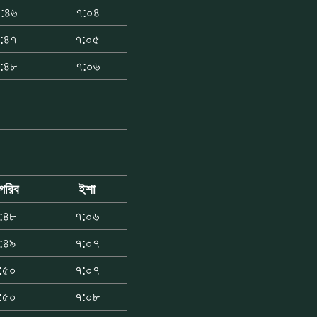
:৪৬
৭:০৪
:৪৭
৭:০৫
:৪৮
৭:০৬
গরিব
ইশা
:৪৮
৭:০৬
:৪৯
৭:০৭
:৫০
৭:০৭
:৫০
৭:০৮