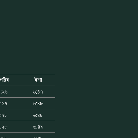
াগরিব
ইশা
:২৬
৬:৪৭
:২৭
৬:৪৮
:২৮
৬:৪৮
:২৮
৬:৪৯