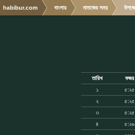
habibur.com
বাংলায়
নামাজের সময়
উপজে
তারিখ
ফজর
১
৫:২৫
২
৫:২৫
৩
৫:২৫
৪
৫:২৬