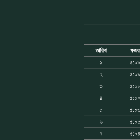
তারিখ
ফজর
১
৫:০
২
৫:০
৩
৫:০
৪
৫:০
৫
৫:০
৬
৫:০
৭
৫:০