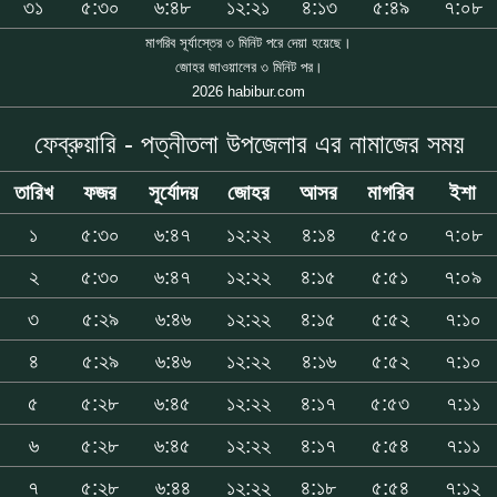
৩১
৫:৩০
৬:৪৮
১২:২১
৪:১৩
৫:৪৯
৭:০৮
মাগরিব সূর্যাস্তের ৩ মিনিট পরে দেয়া হয়েছে।
জোহর জাওয়ালের ৩ মিনিট পর।
2026 habibur.com
ফেব্রুয়ারি - পত্নীতলা উপজেলার এর নামাজের সময়
তারিখ
ফজর
সূর্যোদয়
জোহর
আসর
মাগরিব
ইশা
১
৫:৩০
৬:৪৭
১২:২২
৪:১৪
৫:৫০
৭:০৮
২
৫:৩০
৬:৪৭
১২:২২
৪:১৫
৫:৫১
৭:০৯
৩
৫:২৯
৬:৪৬
১২:২২
৪:১৫
৫:৫২
৭:১০
৪
৫:২৯
৬:৪৬
১২:২২
৪:১৬
৫:৫২
৭:১০
৫
৫:২৮
৬:৪৫
১২:২২
৪:১৭
৫:৫৩
৭:১১
৬
৫:২৮
৬:৪৫
১২:২২
৪:১৭
৫:৫৪
৭:১১
৭
৫:২৮
৬:৪৪
১২:২২
৪:১৮
৫:৫৪
৭:১২