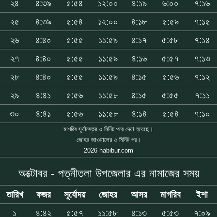
২৪
৪:৩৯
৫:৫৪
১২:০০
৪:১৯
৬:০০
৭:১৬
২৫
৪:৩৯
৫:৫৪
১২:০০
৪:১৮
৫:৫৯
৭:১৫
২৬
৪:৪০
৫:৫৫
১১:৫৯
৪:১৭
৫:৫৮
৭:১৪
২৭
৪:৪০
৫:৫৫
১১:৫৯
৪:১৬
৫:৫৭
৭:১৩
২৮
৪:৪০
৫:৫৫
১১:৫৯
৪:১৫
৫:৫৬
৭:১২
২৯
৪:৪১
৫:৫৬
১১:৫৮
৪:১৫
৫:৫৫
৭:১১
৩০
৪:৪১
৫:৫৬
১১:৫৮
৪:১৪
৫:৫৪
৭:১০
মাগরিব সূর্যাস্তের ৩ মিনিট পরে দেয়া হয়েছে।
জোহর জাওয়ালের ৩ মিনিট পর।
2026 habibur.com
অক্টোবর - পত্নীতলা উপজেলার এর নামাজের সময়
তারিখ
ফজর
সূর্যোদয়
জোহর
আসর
মাগরিব
ইশা
১
৪:৪২
৫:৫৭
১১:৫৮
৪:১৩
৫:৫৩
৭:০৯