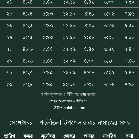
২৪
৪:২৪
৫:৪২
১২:১১
৪:৪২
৬:৩৩
৭:৫২
২৫
৪:২৪
৫:৪৩
১২:১০
৪:৪১
৬:৩২
৭:৫১
২৬
৪:২৫
৫:৪৩
১২:১০
৪:৪১
৬:৩১
৭:৫০
২৭
৪:২৫
৫:৪৩
১২:১০
৪:৪০
৬:৩০
৭:৪৮
২৮
৪:২৬
৫:৪৪
১২:০৯
৪:৪০
৬:২৯
৭:৪৭
২৯
৪:২৬
৫:৪৪
১২:০৯
৪:৩৯
৬:২৮
৭:৪৬
৩০
৪:২৭
৫:৪৫
১২:০৯
৪:৩৮
৬:২৭
৭:৪৫
৩১
৪:২৮
৫:৪৫
১২:০৮
৪:৩৮
৬:২৬
৭:৪৪
মাগরিব সূর্যাস্তের ৩ মিনিট পরে দেয়া হয়েছে।
জোহর জাওয়ালের ৩ মিনিট পর।
2026 habibur.com
সেপ্টেম্বর - পত্নীতলা উপজেলার এর নামাজের সময়
তারিখ
ফজর
সূর্যোদয়
জোহর
আসর
মাগরিব
ইশা