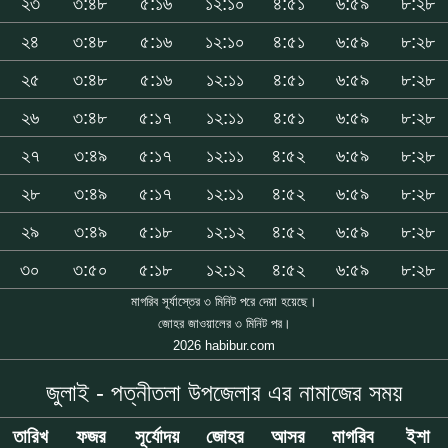
২৩
৩:৪৮
৫:১৬
১২:১০
৪:৫১
৬:৫৯
৮:২৮
২৪
৩:৪৮
৫:১৬
১২:১০
৪:৫১
৬:৫৯
৮:২৮
২৫
৩:৪৮
৫:১৬
১২:১১
৪:৫১
৬:৫৯
৮:২৮
২৬
৩:৪৮
৫:১৭
১২:১১
৪:৫১
৬:৫৯
৮:২৮
২৭
৩:৪৯
৫:১৭
১২:১১
৪:৫২
৬:৫৯
৮:২৮
২৮
৩:৪৯
৫:১৭
১২:১১
৪:৫২
৬:৫৯
৮:২৮
২৯
৩:৪৯
৫:১৮
১২:১২
৪:৫২
৬:৫৯
৮:২৮
৩০
৩:৫০
৫:১৮
১২:১২
৪:৫২
৬:৫৯
৮:২৮
মাগরিব সূর্যাস্তের ৩ মিনিট পরে দেয়া হয়েছে।
জোহর জাওয়ালের ৩ মিনিট পর।
2026 habibur.com
জুলাই - পত্নীতলা উপজেলার এর নামাজের সময়
তারিখ
ফজর
সূর্যোদয়
জোহর
আসর
মাগরিব
ইশা