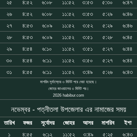
২৫
৪:৫২
৬:০৮
১১:৫২
৩:৫৩
৫:৩০
৬:৪৭
২৬
৪:৫২
৬:০৮
১১:৫২
৩:৫৩
৫:২৯
৬:৪৬
২৭
৪:৫৩
৬:০৯
১১:৫২
৩:৫২
৫:২৯
৬:৪৬
২৮
৪:৫৩
৬:০৯
১১:৫২
৩:৫১
৫:২৮
৬:৪৫
২৯
৪:৫৪
৬:১০
১১:৫২
৩:৫১
৫:২৭
৬:৪৪
৩০
৪:৫৪
৬:১১
১১:৫২
৩:৫০
৫:২৭
৬:৪৪
৩১
৪:৫৫
৬:১১
১১:৫২
৩:৪৯
৫:২৬
৬:৪৩
মাগরিব সূর্যাস্তের ৩ মিনিট পরে দেয়া হয়েছে।
জোহর জাওয়ালের ৩ মিনিট পর।
2026 habibur.com
নভেম্বর - পত্নীতলা উপজেলার এর নামাজের সময়
তারিখ
ফজর
সূর্যোদয়
জোহর
আসর
মাগরিব
ইশা
১
৪:৫৫
৬:১২
১১:৫২
৩:৪৯
৫:২৫
৬:৪৩