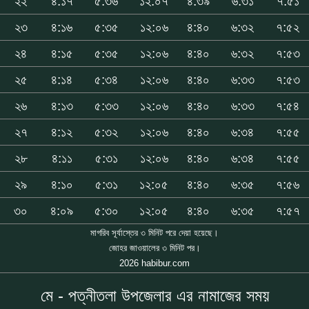
২২
৪:১৭
৫:৩৬
১২:০৭
৪:৩৯
৬:৩১
৭:৫১
২৩
৪:১৬
৫:৩৫
১২:০৬
৪:৪০
৬:৩২
৭:৫২
২৪
৪:১৫
৫:৩৫
১২:০৬
৪:৪০
৬:৩২
৭:৫৩
২৫
৪:১৪
৫:৩৪
১২:০৬
৪:৪০
৬:৩৩
৭:৫৩
২৬
৪:১৩
৫:৩৩
১২:০৬
৪:৪০
৬:৩৩
৭:৫৪
২৭
৪:১২
৫:৩২
১২:০৬
৪:৪০
৬:৩৪
৭:৫৫
২৮
৪:১১
৫:৩১
১২:০৬
৪:৪০
৬:৩৪
৭:৫৫
২৯
৪:১০
৫:৩১
১২:০৫
৪:৪০
৬:৩৫
৭:৫৬
৩০
৪:০৯
৫:৩০
১২:০৫
৪:৪০
৬:৩৫
৭:৫৭
মাগরিব সূর্যাস্তের ৩ মিনিট পরে দেয়া হয়েছে।
জোহর জাওয়ালের ৩ মিনিট পর।
2026 habibur.com
মে - পত্নীতলা উপজেলার এর নামাজের সময়