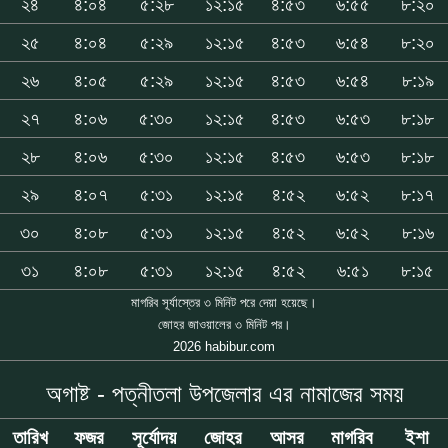
২৪
৪:০৪
৫:২৮
১২:১৫
৪:৫৩
৬:৫৫
৮:২০
২৫
৪:০৪
৫:২৯
১২:১৫
৪:৫৩
৬:৫৪
৮:২০
২৬
৪:০৫
৫:২৯
১২:১৫
৪:৫৩
৬:৫৪
৮:১৯
২৭
৪:০৬
৫:৩০
১২:১৫
৪:৫৩
৬:৫৩
৮:১৮
২৮
৪:০৬
৫:৩০
১২:১৫
৪:৫৩
৬:৫৩
৮:১৮
২৯
৪:০৭
৫:৩১
১২:১৫
৪:৫২
৬:৫২
৮:১৭
৩০
৪:০৮
৫:৩১
১২:১৫
৪:৫২
৬:৫২
৮:১৬
৩১
৪:০৮
৫:৩১
১২:১৫
৪:৫২
৬:৫১
৮:১৫
মাগরিব সূর্যাস্তের ৩ মিনিট পরে দেয়া হয়েছে।
জোহর জাওয়ালের ৩ মিনিট পর।
2026 habibur.com
অগাষ্ট - পত্নীতলা উপজেলার এর নামাজের সময়
তারিখ
ফজর
সূর্যোদয়
জোহর
আসর
মাগরিব
ইশা