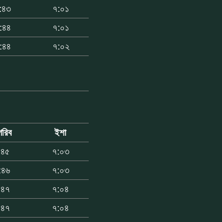
:৪৩
৭:০১
:৪৪
৭:০১
:৪৪
৭:০২
গরিব
ইশা
:৪৫
৭:০৩
:৪৬
৭:০৩
:৪৭
৭:০৪
:৪৭
৭:০৪