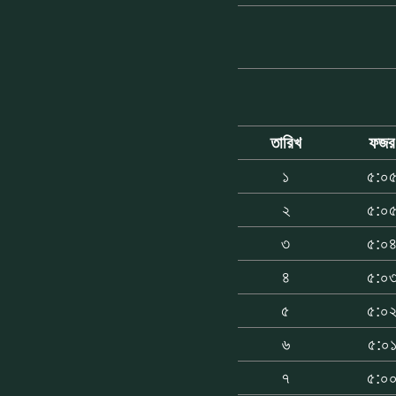
তারিখ
ফজর
১
৫:০
২
৫:০
৩
৫:০
৪
৫:০
৫
৫:০
৬
৫:০
৭
৫:০