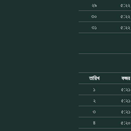
২৯
৫:২২
৩০
৫:২২
৩১
৫:২২
তারিখ
ফজর
১
৫:২১
২
৫:২১
৩
৫:২১
৪
৫:২০