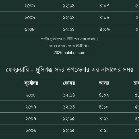
৬:৩৯
১২:১৪
৪:০৭
৫
৬:৩৯
১২:১৪
৪:০৮
৫
৬:৩৮
১২:১৪
৪:০৯
৫
মাগরিব সূর্যাস্তের ৩ মিনিট পরে দেয়া হয়েছে।
জোহর জাওয়ালের ৩ মিনিট পর।
2026 habibur.com
ফেব্রুয়ারি - মুন্সিগঞ্জ সদর উপজেলার এর নামাজের সময়
সূর্যোদয়
জোহর
আসর
মা
৬:৩৮
১২:১৪
৪:০৯
৫
৬:৩৭
১২:১৪
৪:১০
৫
৬:৩৭
১২:১৫
৪:১১
৫
৬:৩৬
১২:১৫
৪:১১
৫