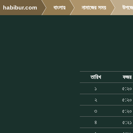
habibur.com
বাংলায়
নামাজের সময়
উপজে
তারিখ
ফজর
১
৫:২০
২
৫:২০
৩
৫:২০
৪
৫:২১