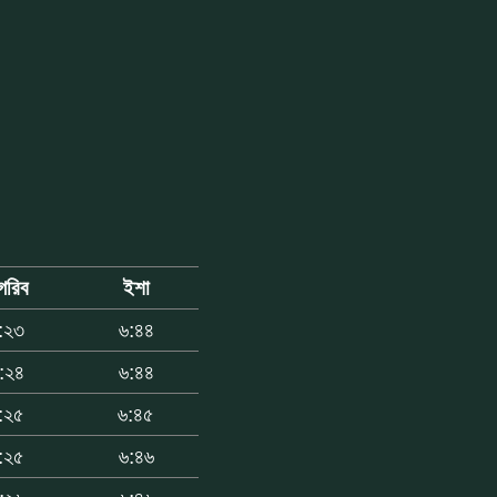
গরিব
ইশা
:২৩
৬:৪৪
:২৪
৬:৪৪
:২৫
৬:৪৫
:২৫
৬:৪৬