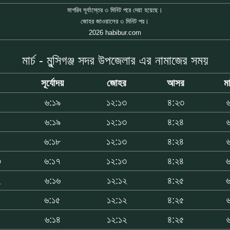
মাগরিব সূর্যাস্তের ৩ মিনিট পরে দেয়া হয়েছে।
জোহর জাওয়ালের ৩ মিনিট পর।
2026 habibur.com
মার্চ - মুন্সিগঞ্জ সদর উপজেলার এর নামাজের সময়
সূর্যোদয়
জোহর
আসর
ম
৫
৬:১৯
১২:১৩
৪:২৩
৫
৬:১৯
১২:১৩
৪:২৪
৪
৬:১৮
১২:১৩
৪:২৪
৩
৬:১৭
১২:১৩
৪:২৪
২
৬:১৬
১২:১২
৪:২৫
১
৬:১৫
১২:১২
৪:২৫
০
৬:১৪
১২:১২
৪:২৫