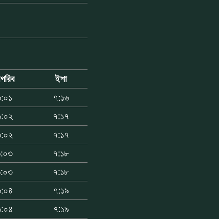
াগরিব
ইশা
৬:০১
৭:১৬
৬:০২
৭:১৭
৬:০২
৭:১৭
৬:০৩
৭:১৮
৬:০৩
৭:১৮
৬:০৪
৭:১৯
৬:০৪
৭:১৯