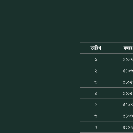
তারিখ
ফজর
১
৫:০
২
৫:০৬
৩
৫:০
৪
৫:০
৫
৫:০৪
৬
৫:০
৭
৫:০২