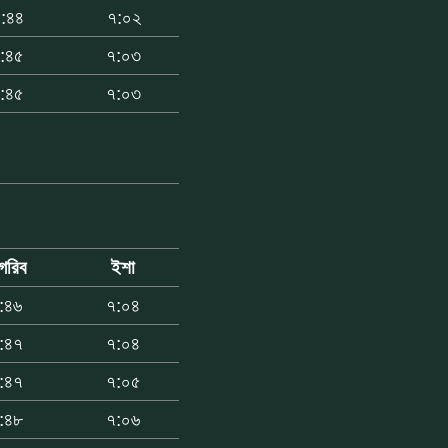
:৪৪
৭:০২
:৪৫
৭:০৩
:৪৫
৭:০৩
গরিব
ইশা
:৪৬
৭:০৪
:৪৭
৭:০৪
:৪৭
৭:০৫
:৪৮
৭:০৬