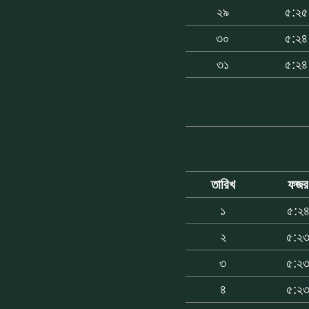
২৯
৫:২৫
৩০
৫:২৪
৩১
৫:২৪
তারিখ
ফজর
১
৫:২
২
৫:২
৩
৫:২
৪
৫:২