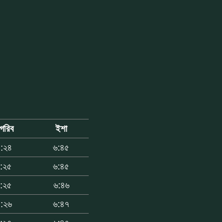
াগরিব
ইশা
:২৪
৬:৪৫
:২৫
৬:৪৫
:২৫
৬:৪৬
:২৬
৬:৪৭