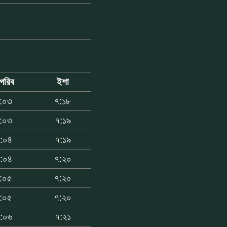
াগরিব
ইশা
:০৩
৭:১৮
:০৩
৭:১৯
:০৪
৭:১৯
:০৪
৭:২০
:০৫
৭:২০
:০৫
৭:২০
:০৬
৭:২১