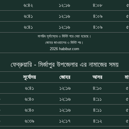
৬:৪২
১২:১৬
৪:০৮
৫
৬:৪১
১২:১৬
৪:০৯
৫
৬:৪১
১২:১৬
৪:০৯
৫
মাগরিব সূর্যাস্তের ৩ মিনিট পরে দেয়া হয়েছে।
জোহর জাওয়ালের ৩ মিনিট পর।
2026 habibur.com
ফেব্রুয়ারি - মির্জাপুর উপজেলার এর নামাজের সময়
সূর্যোদয়
জোহর
আসর
মা
৪
৬:৪১
১২:১৬
৪:১০
৫
৩
৬:৪০
১২:১৬
৪:১১
৫
৩
৬:৪০
১২:১৬
৪:১১
৫
৩
৬:৩৯
১২:১৭
৪:১২
৫