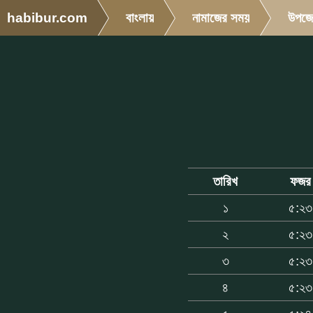
habibur.com
বাংলায়
নামাজের সময়
উপজে
তারিখ
ফজর
১
৫:২৩
২
৫:২৩
৩
৫:২৩
৪
৫:২৩