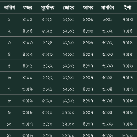
তারিখ
ফজর
সূর্যোদয়
জোহর
আসর
মাগরিব
ইশা
১
৪:০৫
৫:২৫
১২:০১
৪:৩৬
৬:৩১
৭:৫৩
২
৪:০৪
৫:২৫
১২:০১
৪:৩৬
৬:৩২
৭:৫৪
৩
৪:০৩
৫:২৪
১২:০১
৪:৩৬
৬:৩২
৭:৫৪
৪
৪:০২
৫:২৩
১২:০১
৪:৩৭
৬:৩৩
৭:৫৫
৫
৪:০১
৫:২২
১২:০১
৪:৩৭
৬:৩৩
৭:৫৬
৬
৪:০০
৫:২২
১২:০১
৪:৩৭
৬:৩৪
৭:৫৭
৭
৩:৫৯
৫:২১
১২:০১
৪:৩৭
৬:৩৪
৭:৫৭
৮
৩:৫৯
৫:২০
১২:০১
৪:৩৭
৬:৩৫
৭:৫৮
৯
৩:৫৮
৫:২০
১২:০০
৪:৩৭
৬:৩৫
৭:৫৯
১০
৩:৫৭
৫:১৯
১২:০০
৪:৩৭
৬:৩৬
৭:৫৯
১১
৩:৫৬
৫:১৯
১২:০০
৪:৩৭
৬:৩৬
৮:০০