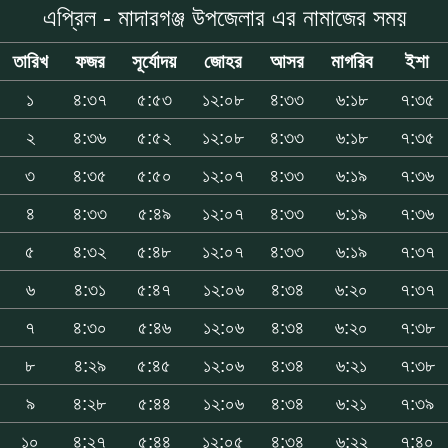
এপ্রিল - মাদারগঞ্জ উপজেলার এর নামাজের সময়
তারিখ
ফজর
সূর্যোদয়
জোহর
আসর
মাগরিব
ইশা
১
৪:৩৭
৫:৫৩
১২:০৮
৪:৩৩
৬:১৮
৭:৩৫
২
৪:৩৬
৫:৫২
১২:০৮
৪:৩৩
৬:১৮
৭:৩৫
৩
৪:৩৫
৫:৫০
১২:০৭
৪:৩৩
৬:১৯
৭:৩৬
৪
৪:৩৩
৫:৪৯
১২:০৭
৪:৩৩
৬:১৯
৭:৩৬
৫
৪:৩২
৫:৪৮
১২:০৭
৪:৩৩
৬:১৯
৭:৩৭
৬
৪:৩১
৫:৪৭
১২:০৬
৪:৩৪
৬:২০
৭:৩৭
৭
৪:৩০
৫:৪৬
১২:০৬
৪:৩৪
৬:২০
৭:৩৮
৮
৪:২৯
৫:৪৫
১২:০৬
৪:৩৪
৬:২১
৭:৩৮
৯
৪:২৮
৫:৪৪
১২:০৬
৪:৩৪
৬:২১
৭:৩৯
১০
৪:২৭
৫:৪৪
১২:০৫
৪:৩৪
৬:২২
৭:৪০