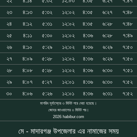
২২
৪:১৪
৫:৩২
১২:০৩
৪:৩৫
৬:২৭
৭:৪৭
২৩
৪:১৩
৫:৩২
১২:০২
৪:৩৫
৬:২৭
৭:৪৮
২৪
৪:১২
৫:৩১
১২:০২
৪:৩৫
৬:২৮
৭:৪৮
২৫
৪:১১
৫:৩০
১২:০২
৪:৩৬
৬:২৮
৭:৪৯
২৬
৪:১০
৫:২৯
১২:০২
৪:৩৬
৬:২৯
৭:৫০
২৭
৪:০৯
৫:২৮
১২:০২
৪:৩৬
৬:২৯
৭:৫০
২৮
৪:০৮
৫:২৮
১২:০২
৪:৩৬
৬:৩০
৭:৫১
২৯
৪:০৭
৫:২৭
১২:০১
৪:৩৬
৬:৩০
৭:৫২
৩০
৪:০৬
৫:২৬
১২:০১
৪:৩৬
৬:৩১
৭:৫২
মাগরিব সূর্যাস্তের ৩ মিনিট পরে দেয়া হয়েছে।
জোহর জাওয়ালের ৩ মিনিট পর।
2026 habibur.com
মে - মাদারগঞ্জ উপজেলার এর নামাজের সময়