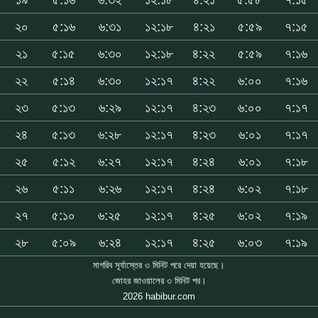
২০
৫:১৬
৬:৩১
১২:১৮
৪:২১
৫:৫৯
৭:১৫
২১
৫:১৫
৬:৩০
১২:১৮
৪:২২
৫:৫৯
৭:১৬
২২
৫:১৪
৬:৩০
১২:১৭
৪:২২
৬:০০
৭:১৬
২৩
৫:১৩
৬:২৯
১২:১৭
৪:২৩
৬:০০
৭:১৭
২৪
৫:১৩
৬:২৮
১২:১৭
৪:২৩
৬:০১
৭:১৭
২৫
৫:১২
৬:২৭
১২:১৭
৪:২৪
৬:০১
৭:১৮
২৬
৫:১১
৬:২৬
১২:১৭
৪:২৪
৬:০২
৭:১৮
২৭
৫:১০
৬:২৫
১২:১৭
৪:২৫
৬:০২
৭:১৯
২৮
৫:০৯
৬:২৪
১২:১৭
৪:২৫
৬:০৩
৭:১৯
মাগরিব সূর্যাস্তের ৩ মিনিট পরে দেয়া হয়েছে।
জোহর জাওয়ালের ৩ মিনিট পর।
2026 habibur.com