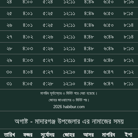
২৪
৪:০০
৫:২৪
১২:১১
৪:৪৯
৬:৫০
৮:১৬
২৫
৪:০১
৫:২৫
১২:১১
৪:৪৯
৬:৫০
৮:১৫
২৬
৪:০১
৫:২৫
১২:১১
৪:৪৯
৬:৫০
৮:১৪
২৭
৪:০২
৫:২৬
১২:১১
৪:৪৮
৬:৪৯
৮:১৪
২৮
৪:০৩
৫:২৬
১২:১১
৪:৪৮
৬:৪৯
৮:১৩
২৯
৪:০৩
৫:২৭
১২:১১
৪:৪৮
৬:৪৮
৮:১২
৩০
৪:০৪
৫:২৭
১২:১০
৪:৪৮
৬:৪৭
৮:১২
৩১
৪:০৫
৫:২৮
১২:১০
৪:৪৮
৬:৪৭
৮:১১
মাগরিব সূর্যাস্তের ৩ মিনিট পরে দেয়া হয়েছে।
জোহর জাওয়ালের ৩ মিনিট পর।
2026 habibur.com
অগাষ্ট - মাদারগঞ্জ উপজেলার এর নামাজের সময়
তারিখ
ফজর
সূর্যোদয়
জোহর
আসর
মাগরিব
ইশা