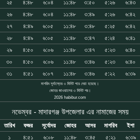
২৫
৪:৪৮
৬:০৪
১১:৪৮
৩:৫০
৫:২৬
৬:৪৩
২৬
৪:৪৮
৬:০৪
১১:৪৮
৩:৪৯
৫:২৬
৬:৪২
২৭
৪:৪৯
৬:০৫
১১:৪৮
৩:৪৮
৫:২৫
৬:৪২
২৮
৪:৪৯
৬:০৫
১১:৪৮
৩:৪৭
৫:২৪
৬:৪১
২৯
৪:৫০
৬:০৬
১১:৪৮
৩:৪৭
৫:২৩
৬:৪০
৩০
৪:৫০
৬:০৬
১১:৪৮
৩:৪৬
৫:২৩
৬:৪০
৩১
৪:৫১
৬:০৭
১১:৪৮
৩:৪৬
৫:২২
৬:৩৯
মাগরিব সূর্যাস্তের ৩ মিনিট পরে দেয়া হয়েছে।
জোহর জাওয়ালের ৩ মিনিট পর।
2026 habibur.com
নভেম্বর - মাদারগঞ্জ উপজেলার এর নামাজের সময়
তারিখ
ফজর
সূর্যোদয়
জোহর
আসর
মাগরিব
ইশা
১
৪:৫১
৬:০৮
১১:৪৮
৩:৪৫
৫:২১
৬:৩৯