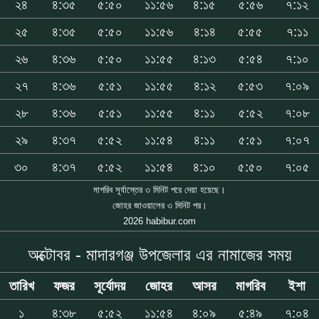
২৪
৪:৩৫
৫:৫০
১১:৫৬
৪:১৫
৫:৫৬
৭:১২
২৫
৪:৩৫
৫:৫০
১১:৫৬
৪:১৪
৫:৫৫
৭:১১
২৬
৪:৩৬
৫:৫০
১১:৫৫
৪:১৩
৫:৫৪
৭:১০
২৭
৪:৩৬
৫:৫১
১১:৫৫
৪:১২
৫:৫৩
৭:০৯
২৮
৪:৩৬
৫:৫১
১১:৫৫
৪:১১
৫:৫২
৭:০৮
২৯
৪:৩৭
৫:৫২
১১:৫৪
৪:১১
৫:৫১
৭:০৭
৩০
৪:৩৭
৫:৫২
১১:৫৪
৪:১০
৫:৫০
৭:০৫
মাগরিব সূর্যাস্তের ৩ মিনিট পরে দেয়া হয়েছে।
জোহর জাওয়ালের ৩ মিনিট পর।
2026 habibur.com
অক্টোবর - মাদারগঞ্জ উপজেলার এর নামাজের সময়
তারিখ
ফজর
সূর্যোদয়
জোহর
আসর
মাগরিব
ইশা
১
৪:৩৮
৫:৫২
১১:৫৪
৪:০৯
৫:৪৯
৭:০৪