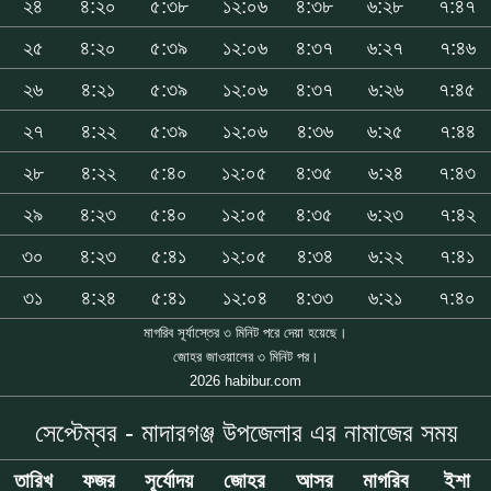
২৪
৪:২০
৫:৩৮
১২:০৬
৪:৩৮
৬:২৮
৭:৪৭
২৫
৪:২০
৫:৩৯
১২:০৬
৪:৩৭
৬:২৭
৭:৪৬
২৬
৪:২১
৫:৩৯
১২:০৬
৪:৩৭
৬:২৬
৭:৪৫
২৭
৪:২২
৫:৩৯
১২:০৬
৪:৩৬
৬:২৫
৭:৪৪
২৮
৪:২২
৫:৪০
১২:০৫
৪:৩৫
৬:২৪
৭:৪৩
২৯
৪:২৩
৫:৪০
১২:০৫
৪:৩৫
৬:২৩
৭:৪২
৩০
৪:২৩
৫:৪১
১২:০৫
৪:৩৪
৬:২২
৭:৪১
৩১
৪:২৪
৫:৪১
১২:০৪
৪:৩৩
৬:২১
৭:৪০
মাগরিব সূর্যাস্তের ৩ মিনিট পরে দেয়া হয়েছে।
জোহর জাওয়ালের ৩ মিনিট পর।
2026 habibur.com
সেপ্টেম্বর - মাদারগঞ্জ উপজেলার এর নামাজের সময়
তারিখ
ফজর
সূর্যোদয়
জোহর
আসর
মাগরিব
ইশা