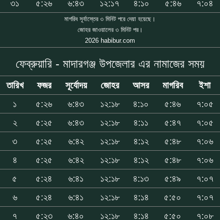
৩১
৫:২৬
৬:৪৩
১২:১৭
৪:১০
৫:৪৬
৭:০৪
মাগরিব সূর্যাস্তের ৩ মিনিট পরে দেয়া হয়েছে।
জোহর জাওয়ালের ৩ মিনিট পর।
2026 habibur.com
ফেব্রুয়ারি - মাদারগঞ্জ উপজেলার এর নামাজের সময়
তারিখ
ফজর
সূর্যোদয়
জোহর
আসর
মাগরিব
ইশা
১
৫:২৬
৬:৪৩
১২:১৮
৪:১০
৫:৪৬
৭:০৫
২
৫:২৫
৬:৪৩
১২:১৮
৪:১১
৫:৪৭
৭:০৫
৩
৫:২৫
৬:৪২
১২:১৮
৪:১২
৫:৪৮
৭:০৬
৪
৫:২৫
৬:৪২
১২:১৮
৪:১২
৫:৪৮
৭:০৬
৫
৫:২৪
৬:৪১
১২:১৮
৪:১৩
৫:৪৯
৭:০৭
৬
৫:২৪
৬:৪১
১২:১৮
৪:১৪
৫:৫০
৭:০৭
৭
৫:২৩
৬:৪০
১২:১৮
৪:১৪
৫:৫০
৭:০৮