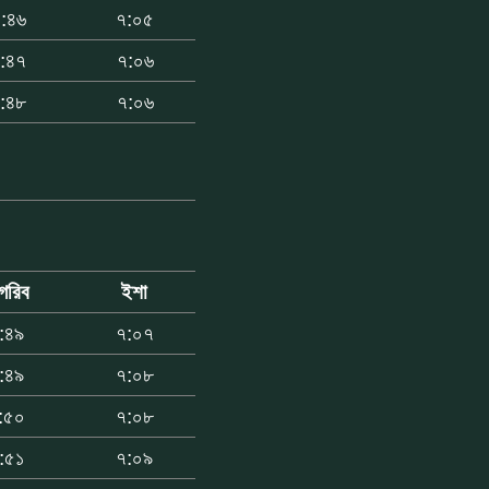
:৪৬
৭:০৫
:৪৭
৭:০৬
:৪৮
৭:০৬
গরিব
ইশা
:৪৯
৭:০৭
:৪৯
৭:০৮
:৫০
৭:০৮
:৫১
৭:০৯