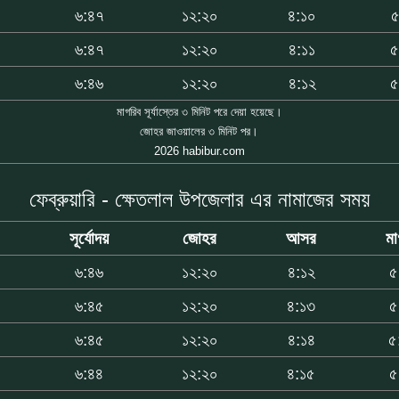
৬:৪৭
১২:২০
৪:১০
৫
৬:৪৭
১২:২০
৪:১১
৫
৬:৪৬
১২:২০
৪:১২
৫
মাগরিব সূর্যাস্তের ৩ মিনিট পরে দেয়া হয়েছে।
জোহর জাওয়ালের ৩ মিনিট পর।
2026 habibur.com
ফেব্রুয়ারি - ক্ষেতলাল উপজেলার এর নামাজের সময়
সূর্যোদয়
জোহর
আসর
মা
৮
৬:৪৬
১২:২০
৪:১২
৫
৮
৬:৪৫
১২:২০
৪:১৩
৫
৮
৬:৪৫
১২:২০
৪:১৪
৫
৭
৬:৪৪
১২:২০
৪:১৫
৫