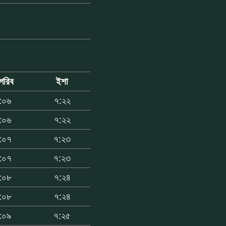
গরিব
ইশা
:০৬
৭:২২
:০৬
৭:২২
:০৭
৭:২৩
:০৭
৭:২৩
:০৮
৭:২৪
:০৮
৭:২৪
:০৯
৭:২৫