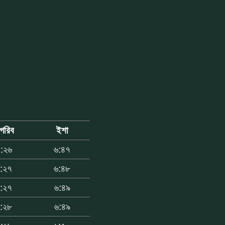
াগরিব
ইশা
:২৬
৬:৪৭
:২৭
৬:৪৮
:২৭
৬:৪৯
:২৮
৬:৪৯