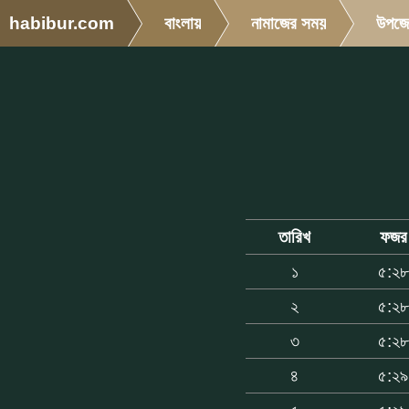
habibur.com
বাংলায়
নামাজের সময়
উপজে
তারিখ
ফজর
১
৫:২৮
২
৫:২৮
৩
৫:২৮
৪
৫:২৯