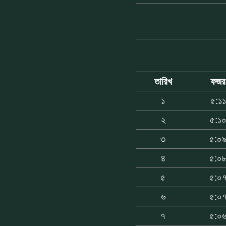
তারিখ
ফজর
১
৫:১১
২
৫:১
৩
৫:০
৪
৫:০
৫
৫:০
৬
৫:০
৭
৫:০