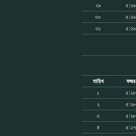
২৯
৫:২৯
৩০
৫:২৯
৩১
৫:২৯
তারিখ
ফজর
১
৫:২
২
৫:২
৩
৫:২
৪
৫:২