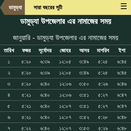
☰
ডামুড্যা
সারা বছরের সূচী
ডামুড্যা উপজেলার এর নামাজের সময়
জানুয়ারি - ডামুড্যা উপজেলার এর নামাজের সময়
তারিখ
ফজর
সূর্যোদয়
জোহর
আসর
মাগরিব
ইশা
১
৫:২০
৬:৩৯
১২:০৫
৩:৪৯
৫:২৫
৬:৪৫
২
৫:২০
৬:৩৯
১২:০৫
৩:৪৯
৫:২৫
৬:৪৫
৩
৫:২০
৬:৪০
১২:০৬
৩:৫০
৫:২৬
৬:৪৬
৪
৫:২১
৬:৪০
১২:০৬
৩:৫১
৫:২৭
৬:৪৭
৫
৫:২১
৬:৪০
১২:০৭
৩:৫১
৫:২৭
৬:৪৭
৬
৫:২১
৬:৪০
১২:০৭
৩:৫২
৫:২৮
৬:৪৮
৭
৫:২২
৬:৪০
১২:০৭
৩:৫৩
৫:২৯
৬:৪৮