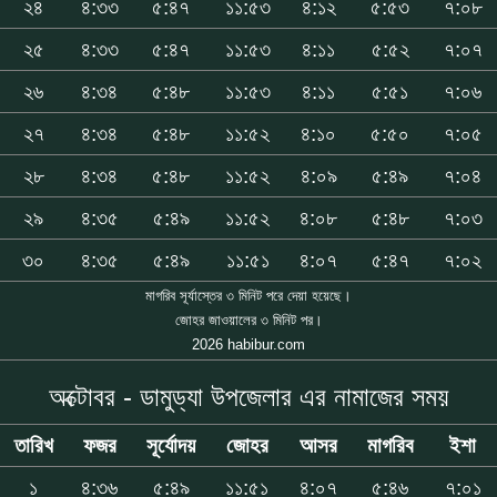
২৪
৪:৩৩
৫:৪৭
১১:৫৩
৪:১২
৫:৫৩
৭:০৮
২৫
৪:৩৩
৫:৪৭
১১:৫৩
৪:১১
৫:৫২
৭:০৭
২৬
৪:৩৪
৫:৪৮
১১:৫৩
৪:১১
৫:৫১
৭:০৬
২৭
৪:৩৪
৫:৪৮
১১:৫২
৪:১০
৫:৫০
৭:০৫
২৮
৪:৩৪
৫:৪৮
১১:৫২
৪:০৯
৫:৪৯
৭:০৪
২৯
৪:৩৫
৫:৪৯
১১:৫২
৪:০৮
৫:৪৮
৭:০৩
৩০
৪:৩৫
৫:৪৯
১১:৫১
৪:০৭
৫:৪৭
৭:০২
মাগরিব সূর্যাস্তের ৩ মিনিট পরে দেয়া হয়েছে।
জোহর জাওয়ালের ৩ মিনিট পর।
2026 habibur.com
অক্টোবর - ডামুড্যা উপজেলার এর নামাজের সময়
তারিখ
ফজর
সূর্যোদয়
জোহর
আসর
মাগরিব
ইশা
১
৪:৩৬
৫:৪৯
১১:৫১
৪:০৭
৫:৪৬
৭:০১