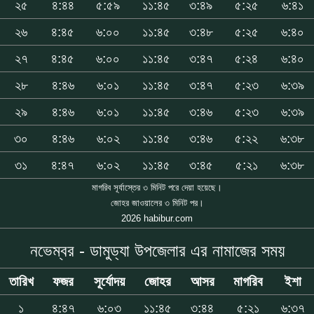
২৫
৪:৪৪
৫:৫৯
১১:৪৫
৩:৪৯
৫:২৫
৬:৪১
২৬
৪:৪৫
৬:০০
১১:৪৫
৩:৪৮
৫:২৫
৬:৪০
২৭
৪:৪৫
৬:০০
১১:৪৫
৩:৪৭
৫:২৪
৬:৪০
২৮
৪:৪৬
৬:০১
১১:৪৫
৩:৪৭
৫:২৩
৬:৩৯
২৯
৪:৪৬
৬:০১
১১:৪৫
৩:৪৬
৫:২৩
৬:৩৯
৩০
৪:৪৬
৬:০২
১১:৪৫
৩:৪৬
৫:২২
৬:৩৮
৩১
৪:৪৭
৬:০২
১১:৪৫
৩:৪৫
৫:২১
৬:৩৮
মাগরিব সূর্যাস্তের ৩ মিনিট পরে দেয়া হয়েছে।
জোহর জাওয়ালের ৩ মিনিট পর।
2026 habibur.com
নভেম্বর - ডামুড্যা উপজেলার এর নামাজের সময়
তারিখ
ফজর
সূর্যোদয়
জোহর
আসর
মাগরিব
ইশা
১
৪:৪৭
৬:০৩
১১:৪৫
৩:৪৪
৫:২১
৬:৩৭