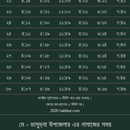
২২
৪:১৪
৫:৩২
১২:০০
৪:৩১
৬:২২
৭:৪১
২৩
৪:১৩
৫:৩১
১২:০০
৪:৩১
৬:২৩
৭:৪২
২৪
৪:১২
৫:৩০
১১:৫৯
৪:৩১
৬:২৩
৭:৪২
২৫
৪:১১
৫:২৯
১১:৫৯
৪:৩১
৬:২৪
৭:৪৩
২৬
৪:১০
৫:২৮
১১:৫৯
৪:৩১
৬:২৪
৭:৪৩
২৭
৪:০৯
৫:২৮
১১:৫৯
৪:৩১
৬:২৪
৭:৪৪
২৮
৪:০৮
৫:২৭
১১:৫৯
৪:৩১
৬:২৫
৭:৪৫
২৯
৪:০৮
৫:২৬
১১:৫৯
৪:৩১
৬:২৫
৭:৪৫
৩০
৪:০৭
৫:২৬
১১:৫৯
৪:৩১
৬:২৬
৭:৪৬
মাগরিব সূর্যাস্তের ৩ মিনিট পরে দেয়া হয়েছে।
জোহর জাওয়ালের ৩ মিনিট পর।
2026 habibur.com
মে - ডামুড্যা উপজেলার এর নামাজের সময়