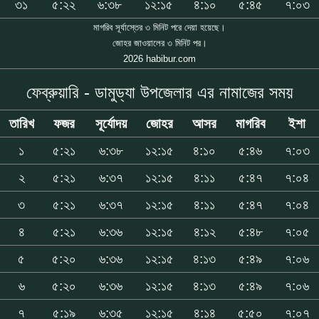
৩১
৫:২২
৬:৩৮
১২:১৫
৪:১০
৫:৪৫
৭:০৩
মাগরিব সূর্যাস্তের ৩ মিনিট পরে দেয়া হয়েছে।
জোহর জাওয়ালের ৩ মিনিট পর।
2026 habibur.com
ফেব্রুয়ারি - ডামুড্যা উপজেলার এর নামাজের সময়
তারিখ
ফজর
সূর্যোদয়
জোহর
আসর
মাগরিব
ইশা
১
৫:২১
৬:৩৮
১২:১৫
৪:১০
৫:৪৬
৭:০৩
২
৫:২১
৬:৩৭
১২:১৫
৪:১১
৫:৪৭
৭:০৪
৩
৫:২১
৬:৩৭
১২:১৫
৪:১১
৫:৪৭
৭:০৪
৪
৫:২১
৬:৩৬
১২:১৫
৪:১২
৫:৪৮
৭:০৫
৫
৫:২০
৬:৩৬
১২:১৫
৪:১৩
৫:৪৯
৭:০৬
৬
৫:২০
৬:৩৬
১২:১৫
৪:১৩
৫:৪৯
৭:০৬
৭
৫:১৯
৬:৩৫
১২:১৫
৪:১৪
৫:৫০
৭:০৭