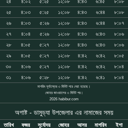
২৪
৪:০২
৫:২৫
১২:০৮
৪:৪৩
৬:৪৫
৮:০৮
২৫
৪:০৩
৫:২৫
১২:০৮
৪:৪৩
৬:৪৪
৮:০৮
২৬
৪:০৩
৫:২৬
১২:০৮
৪:৪৩
৬:৪৪
৮:০৭
২৭
৪:০৪
৫:২৬
১২:০৮
৪:৪৩
৬:৪৩
৮:০৬
২৮
৪:০৫
৫:২৭
১২:০৮
৪:৪৩
৬:৪৩
৮:০৬
২৯
৪:০৫
৫:২৭
১২:০৮
৪:৪২
৬:৪২
৮:০৫
৩০
৪:০৬
৫:২৭
১২:০৮
৪:৪২
৬:৪২
৮:০৪
৩১
৪:০৬
৫:২৮
১২:০৮
৪:৪২
৬:৪১
৮:০৪
মাগরিব সূর্যাস্তের ৩ মিনিট পরে দেয়া হয়েছে।
জোহর জাওয়ালের ৩ মিনিট পর।
2026 habibur.com
অগাষ্ট - ডামুড্যা উপজেলার এর নামাজের সময়
তারিখ
ফজর
সূর্যোদয়
জোহর
আসর
মাগরিব
ইশা