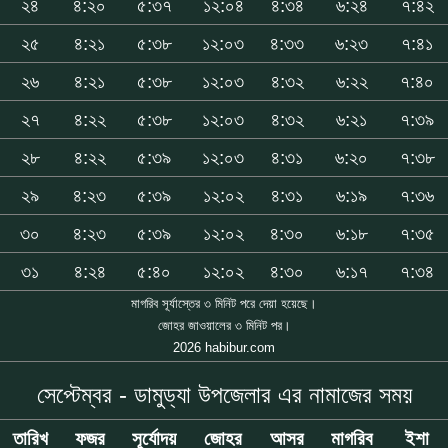
২৪
৪:২০
৫:৩৭
১২:০৪
৪:৩৪
৬:২৪
৭:৪২
২৫
৪:২১
৫:৩৮
১২:০৩
৪:৩৩
৬:২৩
৭:৪১
২৬
৪:২১
৫:৩৮
১২:০৩
৪:৩২
৬:২২
৭:৪০
২৭
৪:২২
৫:৩৮
১২:০৩
৪:৩২
৬:২১
৭:৩৯
২৮
৪:২২
৫:৩৯
১২:০৩
৪:৩১
৬:২০
৭:৩৮
২৯
৪:২৩
৫:৩৯
১২:০২
৪:৩১
৬:১৯
৭:৩৬
৩০
৪:২৩
৫:৩৯
১২:০২
৪:৩০
৬:১৮
৭:৩৫
৩১
৪:২৪
৫:৪০
১২:০২
৪:৩০
৬:১৭
৭:৩৪
মাগরিব সূর্যাস্তের ৩ মিনিট পরে দেয়া হয়েছে।
জোহর জাওয়ালের ৩ মিনিট পর।
2026 habibur.com
সেপ্টেম্বর - ডামুড্যা উপজেলার এর নামাজের সময়
তারিখ
ফজর
সূর্যোদয়
জোহর
আসর
মাগরিব
ইশা