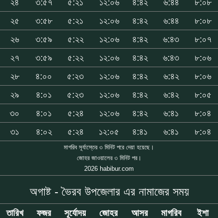
২৪
৩:৫৭
৫:২১
১২:০৬
৪:৪২
৬:৪৪
৮:০৮
২৫
৩:৫৮
৫:২১
১২:০৬
৪:৪২
৬:৪৪
৮:০৮
২৬
৩:৫৯
৫:২২
১২:০৬
৪:৪২
৬:৪৩
৮:০৭
২৭
৩:৫৯
৫:২২
১২:০৬
৪:৪২
৬:৪৩
৮:০৬
২৮
৪:০০
৫:২৩
১২:০৬
৪:৪২
৬:৪২
৮:০৬
২৯
৪:০১
৫:২৩
১২:০৬
৪:৪২
৬:৪২
৮:০৫
৩০
৪:০১
৫:২৪
১২:০৬
৪:৪২
৬:৪১
৮:০৪
৩১
৪:০২
৫:২৪
১২:০৫
৪:৪১
৬:৪১
৮:০৪
মাগরিব সূর্যাস্তের ৩ মিনিট পরে দেয়া হয়েছে।
জোহর জাওয়ালের ৩ মিনিট পর।
2026 habibur.com
অগাষ্ট - ভৈরব উপজেলার এর নামাজের সময়
তারিখ
ফজর
সূর্যোদয়
জোহর
আসর
মাগরিব
ইশা