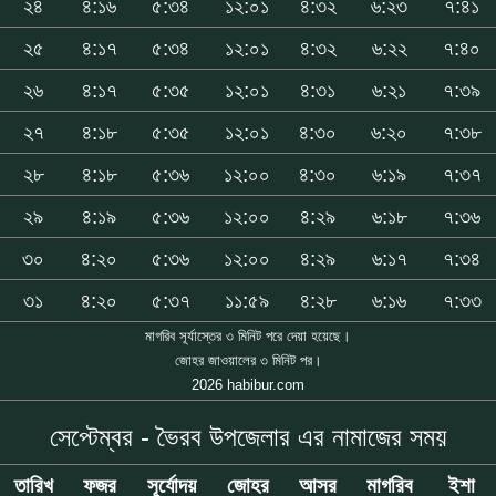
২৪
৪:১৬
৫:৩৪
১২:০১
৪:৩২
৬:২৩
৭:৪১
২৫
৪:১৭
৫:৩৪
১২:০১
৪:৩২
৬:২২
৭:৪০
২৬
৪:১৭
৫:৩৫
১২:০১
৪:৩১
৬:২১
৭:৩৯
২৭
৪:১৮
৫:৩৫
১২:০১
৪:৩০
৬:২০
৭:৩৮
২৮
৪:১৮
৫:৩৬
১২:০০
৪:৩০
৬:১৯
৭:৩৭
২৯
৪:১৯
৫:৩৬
১২:০০
৪:২৯
৬:১৮
৭:৩৬
৩০
৪:২০
৫:৩৬
১২:০০
৪:২৯
৬:১৭
৭:৩৪
৩১
৪:২০
৫:৩৭
১১:৫৯
৪:২৮
৬:১৬
৭:৩৩
মাগরিব সূর্যাস্তের ৩ মিনিট পরে দেয়া হয়েছে।
জোহর জাওয়ালের ৩ মিনিট পর।
2026 habibur.com
সেপ্টেম্বর - ভৈরব উপজেলার এর নামাজের সময়
তারিখ
ফজর
সূর্যোদয়
জোহর
আসর
মাগরিব
ইশা