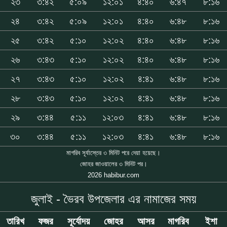
২৩
৩:৪২
৫:০৯
১২:০১
৪:৪০
৬:৪৭
৮:১৬
২৪
৩:৪২
৫:০৯
১২:০১
৪:৪০
৬:৪৮
৮:১৬
২৫
৩:৪২
৫:১০
১২:০২
৪:৪০
৬:৪৮
৮:১৬
২৬
৩:৪৩
৫:১০
১২:০২
৪:৪০
৬:৪৮
৮:১৬
২৭
৩:৪৩
৫:১০
১২:০২
৪:৪১
৬:৪৮
৮:১৬
২৮
৩:৪৩
৫:১০
১২:০২
৪:৪১
৬:৪৮
৮:১৬
২৯
৩:৪৪
৫:১১
১২:০৩
৪:৪১
৬:৪৮
৮:১৬
৩০
৩:৪৪
৫:১১
১২:০৩
৪:৪১
৬:৪৮
৮:১৬
মাগরিব সূর্যাস্তের ৩ মিনিট পরে দেয়া হয়েছে।
জোহর জাওয়ালের ৩ মিনিট পর।
2026 habibur.com
জুলাই - ভৈরব উপজেলার এর নামাজের সময়
তারিখ
ফজর
সূর্যোদয়
জোহর
আসর
মাগরিব
ইশা