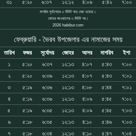
৩১
৫:২০
৬:৩৭
১২:১২
৪:০৬
৫:৪২
৭:০০
মাগরিব সূর্যাস্তের ৩ মিনিট পরে দেয়া হয়েছে।
জোহর জাওয়ালের ৩ মিনিট পর।
2026 habibur.com
ফেব্রুয়ারি - ভৈরব উপজেলার এর নামাজের সময়
তারিখ
ফজর
সূর্যোদয়
জোহর
আসর
মাগরিব
ইশা
১
৫:২০
৬:৩৭
১২:১৩
৪:০৭
৫:৪৩
৭:০০
২
৫:২০
৬:৩৬
১২:১৩
৪:০৭
৫:৪৩
৭:০১
৩
৫:১৯
৬:৩৬
১২:১৩
৪:০৮
৫:৪৪
৭:০১
৪
৫:১৯
৬:৩৬
১২:১৩
৪:০৯
৫:৪৫
৭:০২
৫
৫:১৯
৬:৩৫
১২:১৩
৪:০৯
৫:৪৫
৭:০৩
৬
৫:১৮
৬:৩৫
১২:১৩
৪:১০
৫:৪৬
৭:০৩
৭
৫:১৮
৬:৩৪
১২:১৩
৪:১০
৫:৪৭
৭:০৪