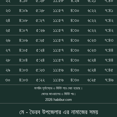
২২
৪:১০
৫:২৮
১১:৫৮
৪:২৯
৬:২১
৭:৪০
২৩
৪:০৯
৫:২৮
১১:৫৭
৪:৩০
৬:২২
৭:৪১
২৪
৪:০৮
৫:২৭
১১:৫৭
৪:৩০
৬:২২
৭:৪২
২৫
৪:০৭
৫:২৬
১১:৫৭
৪:৩০
৬:২২
৭:৪২
২৬
৪:০৬
৫:২৫
১১:৫৭
৪:৩০
৬:২৩
৭:৪৩
২৭
৪:০৫
৫:২৪
১১:৫৭
৪:৩০
৬:২৩
৭:৪৪
২৮
৪:০৪
৫:২৪
১১:৫৭
৪:৩০
৬:২৪
৭:৪৪
২৯
৪:০৩
৫:২৩
১১:৫৬
৪:৩০
৬:২৪
৭:৪৫
৩০
৪:০৩
৫:২২
১১:৫৬
৪:৩০
৬:২৫
৭:৪৬
মাগরিব সূর্যাস্তের ৩ মিনিট পরে দেয়া হয়েছে।
জোহর জাওয়ালের ৩ মিনিট পর।
2026 habibur.com
মে - ভৈরব উপজেলার এর নামাজের সময়