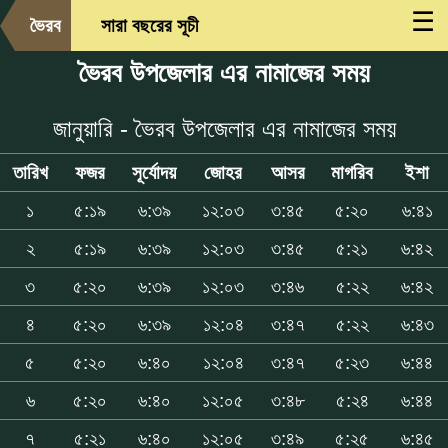
☰
ভৈরব
সারা বছরের সূচী
ভৈরব উপজেলার এর নামাজের সময়
জানুয়ারি - ভৈরব উপজেলার এর নামাজের সময়
তারিখ
ফজর
সূর্যোদয়
জোহর
আসর
মাগরিব
ইশা
১
৫:১৯
৬:৩৯
১২:০৩
৩:৪৫
৫:২০
৬:৪১
২
৫:১৯
৬:৩৯
১২:০৩
৩:৪৫
৫:২১
৬:৪২
৩
৫:২০
৬:৩৯
১২:০৩
৩:৪৬
৫:২২
৬:৪২
৪
৫:২০
৬:৩৯
১২:০৪
৩:৪৭
৫:২২
৬:৪৩
৫
৫:২০
৬:৪০
১২:০৪
৩:৪৭
৫:২৩
৬:৪৪
৬
৫:২০
৬:৪০
১২:০৫
৩:৪৮
৫:২৪
৬:৪৪
৭
৫:২১
৬:৪০
১২:০৫
৩:৪৯
৫:২৫
৬:৪৫