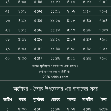
২৪
৪:৩০
৫:৪৫
১১:৫১
৪:১০
৫:৫১
৭:০৭
২৫
৪:৩১
৫:৪৫
১১:৫১
৪:০৯
৫:৫০
৭:০৫
২৬
৪:৩১
৫:৪৫
১১:৫০
৪:০৮
৫:৪৯
৭:০৪
২৭
৪:৩১
৫:৪৬
১১:৫০
৪:০৭
৫:৪৮
৭:০৩
২৮
৪:৩২
৫:৪৬
১১:৫০
৪:০৭
৫:৪৭
৭:০২
২৯
৪:৩২
৫:৪৭
১১:৪৯
৪:০৬
৫:৪৬
৭:০১
৩০
৪:৩৩
৫:৪৭
১১:৪৯
৪:০৫
৫:৪৫
৭:০০
মাগরিব সূর্যাস্তের ৩ মিনিট পরে দেয়া হয়েছে।
জোহর জাওয়ালের ৩ মিনিট পর।
2026 habibur.com
অক্টোবর - ভৈরব উপজেলার এর নামাজের সময়
তারিখ
ফজর
সূর্যোদয়
জোহর
আসর
মাগরিব
ইশা
১
৪:৩৩
৫:৪৭
১১:৪৯
৪:০৪
৫:৪৪
৬:৫৯