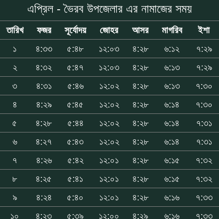
এপ্রিল - ভৈরব উপজেলার এর নামাজের সময়
তারিখ
ফজর
সূর্যোদয়
জোহর
আসর
মাগরিব
ইশা
১
৪:৩৩
৫:৪৮
১২:০৩
৪:২৮
৬:১২
৭:২৯
২
৪:৩২
৫:৪৭
১২:০৩
৪:২৮
৬:১৩
৭:২৯
৩
৪:৩১
৫:৪৬
১২:০২
৪:২৮
৬:১৩
৭:৩০
৪
৪:২৯
৫:৪৫
১২:০২
৪:২৮
৬:১৪
৭:৩০
৫
৪:২৮
৫:৪৪
১২:০২
৪:২৮
৬:১৪
৭:৩১
৬
৪:২৭
৫:৪৩
১২:০২
৪:২৮
৬:১৪
৭:৩১
৭
৪:২৬
৫:৪২
১২:০১
৪:২৮
৬:১৫
৭:৩২
৮
৪:২৫
৫:৪১
১২:০১
৪:২৮
৬:১৫
৭:৩২
৯
৪:২৪
৫:৪০
১২:০১
৪:২৮
৬:১৬
৭:৩৩
১০
৪:২৩
৫:৩৯
১২:০০
৪:২৯
৬:১৬
৭:৩৩