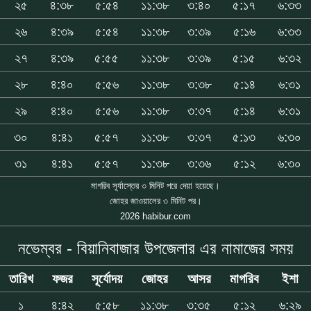
২৫
৪:৩৮
৫:৫৪
১১:৩৮
৩:৪০
৫:১৭
৬:৩৩
২৬
৪:৩৯
৫:৫৪
১১:৩৮
৩:৩৯
৫:১৬
৬:৩৩
২৭
৪:৩৯
৫:৫৫
১১:৩৮
৩:৩৯
৫:১৫
৬:৩২
২৮
৪:৪০
৫:৫৬
১১:৩৮
৩:৩৮
৫:১৪
৬:৩১
২৯
৪:৪০
৫:৫৬
১১:৩৮
৩:৩৭
৫:১৪
৬:৩১
৩০
৪:৪১
৫:৫৭
১১:৩৮
৩:৩৭
৫:১৩
৬:৩০
৩১
৪:৪১
৫:৫৭
১১:৩৮
৩:৩৬
৫:১২
৬:৩০
মাগরিব সূর্যাস্তের ৩ মিনিট পরে দেয়া হয়েছে।
জোহর জাওয়ালের ৩ মিনিট পর।
2026 habibur.com
নভেম্বর - বিয়ানিবাজার উপজেলার এর নামাজের সময়
তারিখ
ফজর
সূর্যোদয়
জোহর
আসর
মাগরিব
ইশা
১
৪:৪২
৫:৫৮
১১:৩৮
৩:৩৫
৫:১২
৬:২৯