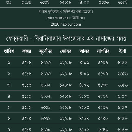
৩১
৫:১৬
৬:৩৪
১২:০৮
৪:০০
৫:৩৬
৬:৫৪
মাগরিব সূর্যাস্তের ৩ মিনিট পরে দেয়া হয়েছে।
জোহর জাওয়ালের ৩ মিনিট পর।
2026 habibur.com
ফেব্রুয়ারি - বিয়ানিবাজার উপজেলার এর নামাজের সময়
তারিখ
ফজর
সূর্যোদয়
জোহর
আসর
মাগরিব
ইশা
১
৫:১৬
৬:৩৩
১২:০৮
৪:০১
৫:৩৭
৬:৫৫
২
৫:১৬
৬:৩৩
১২:০৮
৪:০১
৫:৩৭
৬:৫৬
৩
৫:১৫
৬:৩২
১২:০৮
৪:০২
৫:৩৮
৬:৫৬
৪
৫:১৫
৬:৩২
১২:০৮
৪:০৩
৫:৩৯
৬:৫৭
৫
৫:১৫
৬:৩১
১২:০৮
৪:০৩
৫:৩৯
৬:৫৭
৬
৫:১৪
৬:৩১
১২:০৮
৪:০৪
৫:৪০
৬:৫৮
৭
৫:১৪
৬:৩০
১২:০৮
৪:০৫
৫:৪১
৬:৫৮