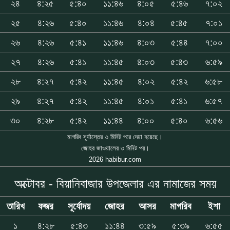
২৪
৪:২৫
৫:৪০
১১:৪৬
৪:০৫
৫:৪৬
৭:০২
২৫
৪:২৬
৫:৪০
১১:৪৬
৪:০৪
৫:৪৫
৭:০১
২৬
৪:২৬
৫:৪১
১১:৪৬
৪:০৩
৫:৪৪
৭:০০
২৭
৪:২৬
৫:৪১
১১:৪৫
৪:০৩
৫:৪৩
৬:৫৯
২৮
৪:২৭
৫:৪২
১১:৪৫
৪:০২
৫:৪২
৬:৫৮
২৯
৪:২৭
৫:৪২
১১:৪৫
৪:০১
৫:৪১
৬:৫৭
৩০
৪:২৮
৫:৪২
১১:৪৪
৪:০০
৫:৪০
৬:৫৬
মাগরিব সূর্যাস্তের ৩ মিনিট পরে দেয়া হয়েছে।
জোহর জাওয়ালের ৩ মিনিট পর।
2026 habibur.com
অক্টোবর - বিয়ানিবাজার উপজেলার এর নামাজের সময়
তারিখ
ফজর
সূর্যোদয়
জোহর
আসর
মাগরিব
ইশা
১
৪:২৮
৫:৪৩
১১:৪৪
৩:৫৯
৫:৩৯
৬:৫৫