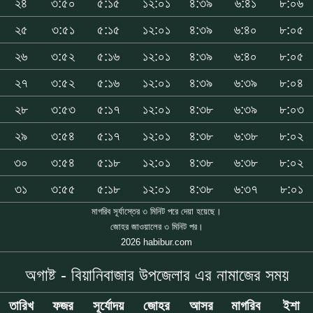
২৪
৩:৫০
৫:১৫
১২:০১
৪:৩৯
৬:৪১
৮:০৬
২৫
৩:৫১
৫:১৫
১২:০১
৪:৩৯
৬:৪০
৮:০৫
২৬
৩:৫২
৫:১৬
১২:০১
৪:৩৯
৬:৪০
৮:০৫
২৭
৩:৫২
৫:১৬
১২:০১
৪:৩৯
৬:৩৯
৮:০৪
২৮
৩:৫৩
৫:১৭
১২:০১
৪:৩৮
৬:৩৯
৮:০৩
২৯
৩:৫৪
৫:১৭
১২:০১
৪:৩৮
৬:৩৮
৮:০২
৩০
৩:৫৪
৫:১৮
১২:০১
৪:৩৮
৬:৩৮
৮:০২
৩১
৩:৫৫
৫:১৮
১২:০১
৪:৩৮
৬:৩৭
৮:০১
মাগরিব সূর্যাস্তের ৩ মিনিট পরে দেয়া হয়েছে।
জোহর জাওয়ালের ৩ মিনিট পর।
2026 habibur.com
অগাষ্ট - বিয়ানিবাজার উপজেলার এর নামাজের সময়
তারিখ
ফজর
সূর্যোদয়
জোহর
আসর
মাগরিব
ইশা