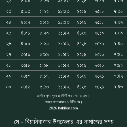
২২
৪:০৪
৫:২৩
১১:৫৩
৪:২৬
৬:১৭
৭:৩৭
২৩
৪:০৩
৫:২২
১১:৫৩
৪:২৬
৬:১৮
৭:৩৮
২৪
৪:০২
৫:২১
১১:৫৩
৪:২৬
৬:১৮
৭:৩৯
২৫
৪:০১
৫:২০
১১:৫২
৪:২৬
৬:১৯
৭:৩৯
২৬
৪:০০
৫:২০
১১:৫২
৪:২৬
৬:১৯
৭:৪০
২৭
৩:৫৯
৫:১৯
১১:৫২
৪:২৬
৬:২০
৭:৪১
২৮
৩:৫৮
৫:১৮
১১:৫২
৪:২৬
৬:২০
৭:৪১
২৯
৩:৫৭
৫:১৭
১১:৫২
৪:২৬
৬:২১
৭:৪২
৩০
৩:৫৬
৫:১৬
১১:৫২
৪:২৬
৬:২১
৭:৪৩
মাগরিব সূর্যাস্তের ৩ মিনিট পরে দেয়া হয়েছে।
জোহর জাওয়ালের ৩ মিনিট পর।
2026 habibur.com
মে - বিয়ানিবাজার উপজেলার এর নামাজের সময়