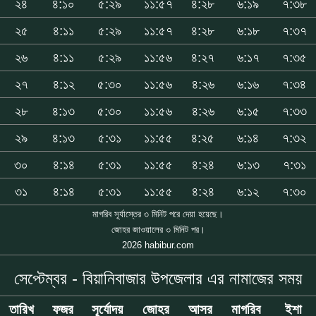
২৪
৪:১০
৫:২৯
১১:৫৭
৪:২৮
৬:১৯
৭:৩৮
২৫
৪:১১
৫:২৯
১১:৫৭
৪:২৮
৬:১৮
৭:৩৭
২৬
৪:১১
৫:২৯
১১:৫৬
৪:২৭
৬:১৭
৭:৩৫
২৭
৪:১২
৫:৩০
১১:৫৬
৪:২৬
৬:১৬
৭:৩৪
২৮
৪:১৩
৫:৩০
১১:৫৬
৪:২৬
৬:১৫
৭:৩৩
২৯
৪:১৩
৫:৩১
১১:৫৫
৪:২৫
৬:১৪
৭:৩২
৩০
৪:১৪
৫:৩১
১১:৫৫
৪:২৪
৬:১৩
৭:৩১
৩১
৪:১৪
৫:৩১
১১:৫৫
৪:২৪
৬:১২
৭:৩০
মাগরিব সূর্যাস্তের ৩ মিনিট পরে দেয়া হয়েছে।
জোহর জাওয়ালের ৩ মিনিট পর।
2026 habibur.com
সেপ্টেম্বর - বিয়ানিবাজার উপজেলার এর নামাজের সময়
তারিখ
ফজর
সূর্যোদয়
জোহর
আসর
মাগরিব
ইশা