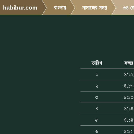
habibur.com
বাংলায়
নামাজের সময়
৬৪ জ
তারিখ
ফজর
১
৪:১২
২
৪:১৩
৩
৪:১৩
৪
৪:১৪
৫
৪:১৪
৬
৪:১৫