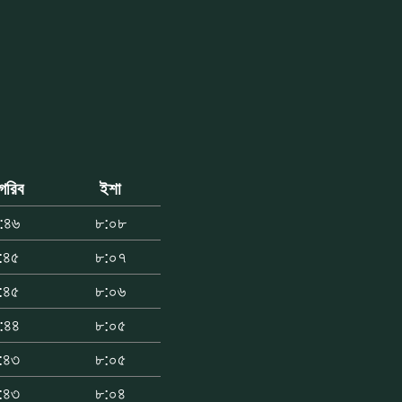
গরিব
ইশা
:৪৬
৮:০৮
:৪৫
৮:০৭
:৪৫
৮:০৬
:৪৪
৮:০৫
:৪৩
৮:০৫
:৪৩
৮:০৪